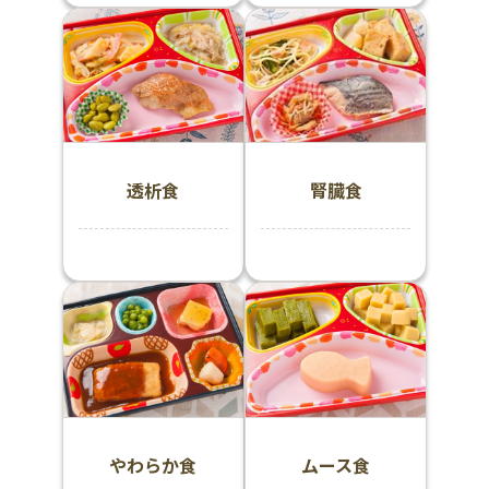
透析食
腎臓食
やわらか食
ムース食