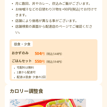
月に数回、丼やカレー、炊込みご飯がございます。
お味噌汁などの日替わり汁物を+90円(税込)でお付けで
きます。
店舗により価格が異なる事がございます。
店舗検索の画面から配達店のページでご確認くださ
い。
昼食・夕食
おかずのみ
504
円
（税込544円）
ごはんセット
550
円
（税込594円）
宅配料は無料
1食から配達可
配達は昼食･夕食の2回
カロリー調整食