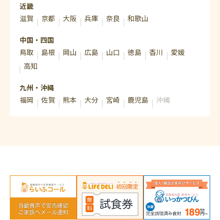
近畿
滋賀
京都
大阪
兵庫
奈良
和歌山
中国・四国
鳥取
島根
岡山
広島
山口
徳島
香川
愛媛
高知
九州・沖縄
福岡
佐賀
熊本
大分
宮崎
鹿児島
沖縄