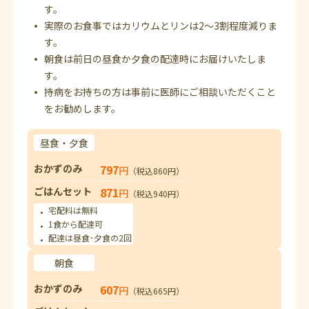
す。
実際のお食事ではカリウムとリンは2～3割程度減りま
す。
朝食は前日の昼食か夕食の配達時にお届けいたしま
す。
持病をお持ちの方は事前に医師にご相談いただくこと
をお勧めします。
昼食・夕食
おかずのみ
797
円
（税込860円）
ごはんセット
871
円
（税込940円）
宅配料は無料
1食から配達可
配達は昼食･夕食の2回
朝食
おかずのみ
607
円
（税込665円）