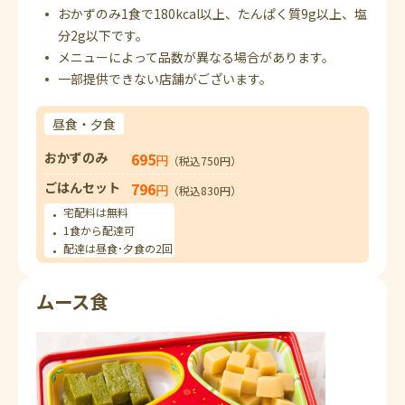
おかずのみ1食で180kcal以上、たんぱく質9g以上、塩
分2g以下です。
メニューによって品数が異なる場合があります。
一部提供できない店舗がございます。
昼食・夕食
おかずのみ
695
円
（税込750円）
ごはんセット
796
円
（税込830円）
宅配料は無料
1食から配達可
配達は昼食･夕食の2回
ムース食