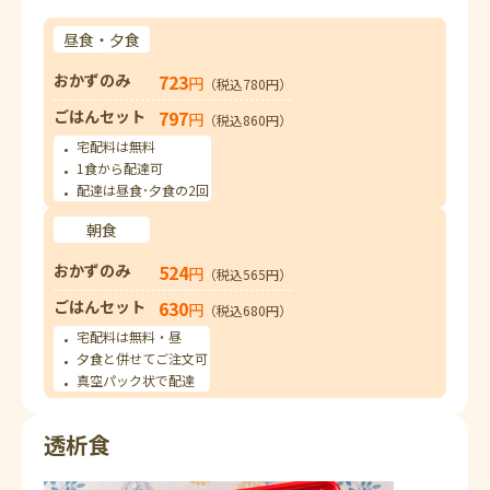
昼食・夕食
おかずのみ
723
円
（税込780円）
ごはんセット
797
円
（税込860円）
宅配料は無料
1食から配達可
配達は昼食･夕食の2回
朝食
おかずのみ
524
円
（税込565円）
ごはんセット
630
円
（税込680円）
宅配料は無料・昼
夕食と併せてご注文可
真空パック状で配達
透析食