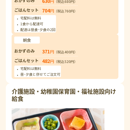
おかずのみ
630
円
（税込680円）
ごはんセット
704
円
（税込760円）
宅配料は無料
1食から配達可
配達は昼食･夕食の2回
朝食
おかずのみ
371
円
（税込400円）
ごはんセット
482
円
（税込520円）
宅配料は無料
昼･夕食と併せてご注文可
介護施設・幼稚園保育園・福祉施設向け
給食