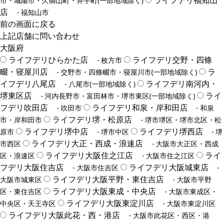
ライフデリ福知山
市・城陽市・久御山町・井手町(一部地域除く)
店
- 福知山市
前の画面に戻る
上記店舗に問い合わせ
大阪府
ライフデリひらかた店
ライフデリ交野・四條
- 枚方市
畷・寝屋川店
ラ
- 交野市・四條畷市・寝屋川市(一部地域除く)
イフデリ八尾店
ライフデリ南河内・
- 八尾市(一部地域除く)
堺東区店
ライ
- 河内長野市・富田林市・堺市東区(一部地域除く)
フデリ吹田店
ライフデリ和泉・岸和田店
- 吹田市
- 和泉
ライフデリ堺・松原店
市・岸和田市
- 堺市堺区・堺市北区・松
ライフデリ堺中店
ライフデリ堺西店
原市
- 堺市中区
- 堺
ライフデリ大正・西成・浪速店
市西区
- 大阪市大正区・西成
ライフデリ大阪住之江店
ライ
区・浪速区
- 大阪市住之江区
フデリ大阪住吉店
ライフデリ大阪城東店
- 大阪市住吉区
-
ライフデリ大阪平野・東住吉店
大阪市城東区
- 大阪市平野
ライフデリ大阪東成・中央店
区・東住吉区
- 大阪市東成区・
ライフデリ大阪東淀川店
中央区・天王寺区
- 大阪市東淀川区
ライフデリ大阪此花・西・港店
- 大阪市此花区・西区・港