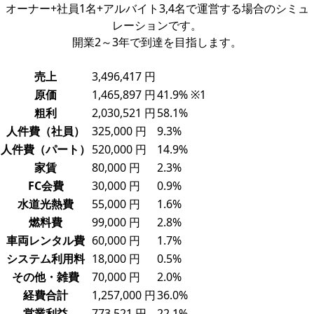
オーナー+社員1名+アルバイト3,4名で運営する場合のシミュ
レーションです。
開業2～3年で到達を目指します。
売上
3,496,417 円
原価
1,465,897 円
41.9% ※1
粗利
2,030,521 円
58.1%
人件費（社員）
325,000 円
9.3%
人件費（パート）
520,000 円
14.9%
家賃
80,000 円
2.3%
FC会費
30,000 円
0.9%
水道光熱費
55,000 円
1.6%
燃料費
99,000 円
2.8%
車両レンタル費
60,000 円
1.7%
システム利用料
18,000 円
0.5%
その他・雑費
70,000 円
2.0%
経費合計
1,257,000 円
36.0%
営業利益
773,521 円
22.1%