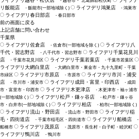
ライフデリ越谷・松伏店
ライフデ
- 越谷市・ 北葛飾郡松伏町
リ飯能店
ライフデリ鴻巣店
- 飯能市(一部地域除く)
- 鴻巣市
ライフデリ春日部店
- 春日部市
前の画面に戻る
上記店舗に問い合わせ
千葉県
ライフデリ佐倉店
ライフデリ八
- 佐倉市(一部地域を除く)
千代・習志野店
ライフデリ千葉花見川
- 八千代市・習志野市
店
ライフデリ千葉若葉店
- 千葉市花見川区
- 千葉市若葉区
ライフデリ大網白里店
- 大網白里市・東金市・九十九里町・千葉
ライフデリ市原店
ライフデリ市川・浦安
市緑区
- 市原市
店
ライフデリ成田・富里・印西店
- 市川市・浦安市
- 成田
ライフデリ木更津店
市・富里市・印西市
- 木更津市・袖ヶ浦市
ライフデリ松戸・鎌ヶ谷店
(一部地域除く)
- 松戸市・鎌ヶ谷
ライフデリ柏店
市・白井市(一部地域除く)
- 柏市(一部地域除く)
ライフデリ流山・野田店
ライフデリ稲
- 流山市・野田市
毛・四街道店
ライフデリ船橋店
- 千葉市稲毛区・四街道市
-
ライフデリ茂原店
船橋市
- 茂原市・長生村・白子町・睦沢町
ライフデリ鴨川店
- 鴨川市