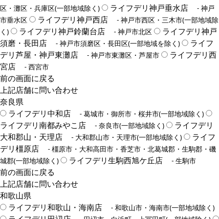
ライフデリ神戸垂水店
区・灘区・兵庫区(一部地域除く)
- 神戸
ライフデリ神戸西店
市垂水区
- 神戸市西区・三木市(一部地域除
ライフデリ神戸鈴蘭台店
ライフデリ神戸
く)
- 神戸市北区
須磨・長田店
ライフ
- 神戸市須磨区・長田区(一部地域を除く)
デリ芦屋・神戸東灘店
ライフデリ西
- 神戸市東灘区・芦屋市
宮店
- 西宮市
前の画面に戻る
上記店舗に問い合わせ
奈良県
ライフデリ中和店
- 葛城市・御所市・桜井市(一部地域除く)
ライフデリ南都みやこ店
ライフデリ
- 奈良市(一部地域除く)
大和郡山・天理店
ライフ
- 大和郡山市・天理市(一部地域除く)
デリ橿原店
- 橿原市・大和高田市・香芝市・北葛城郡・生駒郡・磯
ライフデリ生駒西旭ケ丘店
城郡(一部地域除く)
- 生駒市
前の画面に戻る
上記店舗に問い合わせ
和歌山県
ライフデリ和歌山・海南店
- 和歌山市・海南市(一部地域除く)