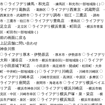
ライフデリ練馬・和光店
市
- 練馬区・和光市(一部地域除く)
ライフデリ葛飾店
ライフデリ西東京・武蔵野店
- 葛飾区
-
ライフデリ調布・狛江・三鷹店
西東京市・武蔵野市
- 調布
ライフデリ豊島店
ライフデリ
市・三鷹市・狛江市
- 豊島区
足立店
ライフデリ横浜青葉・町田店
- 足立区
- 横浜市青葉
区・町田市(一部地域除く)
前の画面に戻る
上記店舗に問い合わせ
神奈川県
ライフデリ厚木・伊勢原店
ライフデリ
- 厚木市・伊勢原市
大和・瀬谷店
ライフデ
- 大和市・横浜市瀬谷区(一部地域除く)
リ小田原城下町店
- 小田原市・南足柄市・開成町・松田町・大井
ライフデリ川崎店
町・中井町(一部地域除く)
- 川崎市川崎区
ライフデリ川崎本店
- 川崎市宮前区・高津区・中原区・多摩区
ライフデリ座間店
ライフデリ横浜ベイエ
- 座間市・海老名市
リア店
ライフデリ横浜川崎店
- 横浜市神奈川区
- 横浜市鶴
ライフデリ横浜戸塚・泉・栄店
見区・中区・川崎市幸区
- 横
ライフデリ横浜旭店
浜市戸塚区・泉区・栄区
- 横浜市港南区・