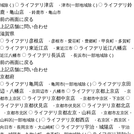
ライフデリ津店
ライフデリ鈴
域除く)
- 津市(一部地域除く)
鹿・亀山店
- 鈴鹿市・亀山市
前の画面に戻る
上記店舗に問い合わせ
滋賀県
ライフデリ彦根店
- 彦根市・愛荘町・豊郷町・甲良町・多賀町
ライフデリ東近江店
ライフデリ近江八幡店
- 東近江市
-
ライフデリ長浜店
近江八幡市
- 長浜市(一部地域除く)
前の画面に戻る
上記店舗に問い合わせ
京都府
ライフデリ亀岡店
ライフデリ京田
- 亀岡市(一部地域除く)
辺・八幡店
ライフデリ京都上京店
- 京田辺市・八幡市
- 京
ライフデリ京都中京店
都市上京区
- 京都市中京区・下京区
ライフデリ京都伏見店
ライフデリ京都北店
- 京都市伏見区
ライフデリ京都左京・山科店
- 京都市北区
- 京都市左京区・
ライフデリ京都西店
山科区(一部地域除く)
- 右京区・西京区・
ライフデリ宇治・城陽店
向日市・長岡京市・大山崎町
- 宇治