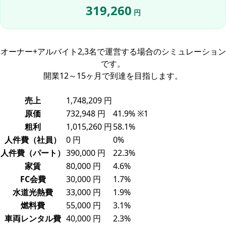
319,260
円
オーナー+アルバイト2,3名で運営する場合のシミュレーション
です。
開業12～15ヶ月で到達を目指します。
売上
1,748,209 円
原価
732,948 円
41.9% ※1
粗利
1,015,260 円
58.1%
人件費（社員）
0 円
0%
人件費（パート）
390,000 円
22.3%
家賃
80,000 円
4.6%
FC会費
30,000 円
1.7%
水道光熱費
33,000 円
1.9%
燃料費
55,000 円
3.1%
車両レンタル費
40,000 円
2.3%