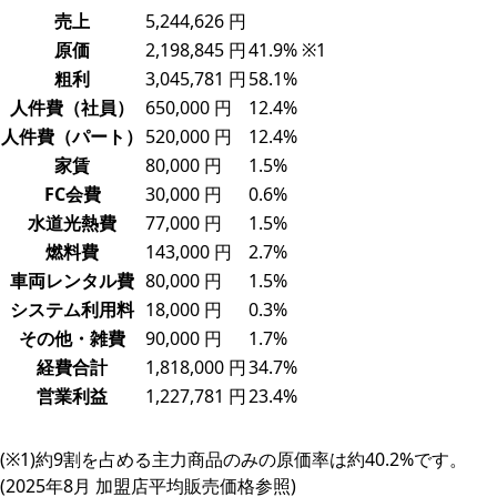
売上
5,244,626 円
原価
2,198,845 円
41.9% ※1
粗利
3,045,781 円
58.1%
人件費（社員）
650,000 円
12.4%
人件費（パート）
520,000 円
12.4%
家賃
80,000 円
1.5%
FC会費
30,000 円
0.6%
水道光熱費
77,000 円
1.5%
燃料費
143,000 円
2.7%
車両レンタル費
80,000 円
1.5%
システム利用料
18,000 円
0.3%
その他・雑費
90,000 円
1.7%
経費合計
1,818,000 円
34.7%
営業利益
1,227,781 円
23.4%
(※1)約9割を占める主力商品のみの原価率は約40.2%です。
(2025年8月 加盟店平均販売価格参照)