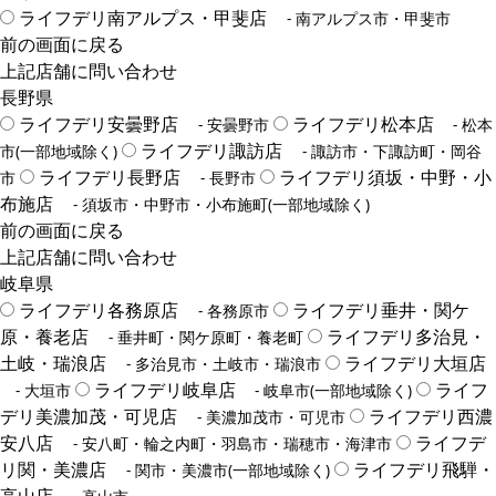
ライフデリ南アルプス・甲斐店
- 南アルプス市・甲斐市
前の画面に戻る
上記店舗に問い合わせ
長野県
ライフデリ安曇野店
ライフデリ松本店
- 安曇野市
- 松本
ライフデリ諏訪店
市(一部地域除く)
- 諏訪市・下諏訪町・岡谷
ライフデリ長野店
ライフデリ須坂・中野・小
市
- 長野市
布施店
- 須坂市・中野市・小布施町(一部地域除く)
前の画面に戻る
上記店舗に問い合わせ
岐阜県
ライフデリ各務原店
ライフデリ垂井・関ケ
- 各務原市
原・養老店
ライフデリ多治見・
- 垂井町・関ケ原町・養老町
土岐・瑞浪店
ライフデリ大垣店
- 多治見市・土岐市・瑞浪市
ライフデリ岐阜店
ライフ
- 大垣市
- 岐阜市(一部地域除く)
デリ美濃加茂・可児店
ライフデリ西濃
- 美濃加茂市・可児市
安八店
ライフデ
- 安八町・輪之内町・羽島市・瑞穂市・海津市
リ関・美濃店
ライフデリ飛騨・
- 関市・美濃市(一部地域除く)