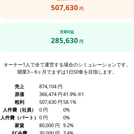
507,630
円
営業利益
285,630
円
オーナー1人で全て運営する場合のシミュレーションです。
開業3～6ヶ月でまずは1日50食を目指します。
売上
874,104 円
原価
366,474 円
41.9% ※1
粗利
507,630 円
58.1%
人件費（社員）
0 円
0%
人件費（パート）
0 円
0%
家賃
80,000 円
9.2%
FC会費
30,000 円
3.4%