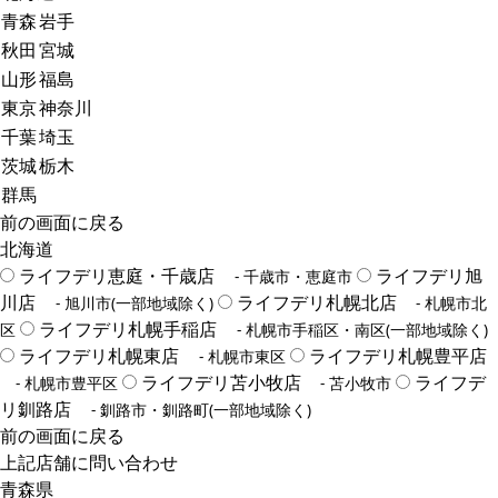
青森
岩手
秋田
宮城
山形
福島
東京
神奈川
千葉
埼玉
茨城
栃木
群馬
前の画面に戻る
北海道
ライフデリ恵庭・千歳店
ライフデリ旭
- 千歳市・恵庭市
川店
ライフデリ札幌北店
- 旭川市(一部地域除く)
- 札幌市北
ライフデリ札幌手稲店
区
- 札幌市手稲区・南区(一部地域除く)
ライフデリ札幌東店
ライフデリ札幌豊平店
- 札幌市東区
ライフデリ苫小牧店
ライフデ
- 札幌市豊平区
- 苫小牧市
リ釧路店
- 釧路市・釧路町(一部地域除く)
前の画面に戻る
上記店舗に問い合わせ
青森県