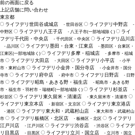
前の画面に戻る
上記店舗に問い合わせ
東京都
ライフデリ世田谷成城店
ライフデリ中野店
- 世田谷区
-
ライフデリ八王子店
ライ
中野区
- 八王子市(一部地域除く)
フデリ千代田・中央店
ライフデリ品川店
- 千代田区・中央区
ライフデリ墨田・台東・江東店
- 品川区
- 墨田区・台東区・
ライフデリ多摩・稲城店
江東区(一部地域除く)
- 多摩市・稲城
ライフデリ大田店
ライフデリ小平店
市
- 大田区
- 小平
ライフデリ小金井・国分寺店
市・東村山市
- 小金井市・国分
ライフデリ府中店
ライフデリ日野店
寺市
- 府中市
- 日野
ライフデリ昭島・あきる野・福生店
市
- 昭島市・あきる野
ライフデリ杉並店
市・福生市・羽村市・瑞穂町(一部地域除く)
-
ライフデリ東久留米・清瀬店
杉並区
- 東久留米市・清瀬市
ライフデリ東京本店
ライフデリ東京港店
- 新宿区・文京区
ライフデリ東大和・武蔵村山店
- 港区
- 東大和市・武蔵村山
ライフデリ板橋区・北区店
ライフデリ
市
- 板橋区・北区
江戸川店
ライフデリ渋谷店
ライフデ
- 江戸川区
- 渋谷区
リ目黒店
ライフデリ立川・国立店
- 目黒区
- 立川市・国立