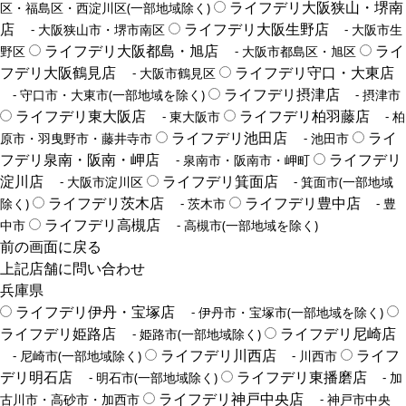
ライフデリ大阪狭山・堺南
区・福島区・西淀川区(一部地域除く)
店
ライフデリ大阪生野店
- 大阪狭山市・堺市南区
- 大阪市生
ライフデリ大阪都島・旭店
ライ
野区
- 大阪市都島区・旭区
フデリ大阪鶴見店
ライフデリ守口・大東店
- 大阪市鶴見区
ライフデリ摂津店
- 守口市・大東市(一部地域を除く)
- 摂津市
ライフデリ東大阪店
ライフデリ柏羽藤店
- 東大阪市
- 柏
ライフデリ池田店
ライ
原市・羽曳野市・藤井寺市
- 池田市
フデリ泉南・阪南・岬店
ライフデリ
- 泉南市・阪南市・岬町
淀川店
ライフデリ箕面店
- 大阪市淀川区
- 箕面市(一部地域
ライフデリ茨木店
ライフデリ豊中店
除く)
- 茨木市
- 豊
ライフデリ高槻店
中市
- 高槻市(一部地域を除く)
前の画面に戻る
上記店舗に問い合わせ
兵庫県
ライフデリ伊丹・宝塚店
- 伊丹市・宝塚市(一部地域を除く)
ライフデリ姫路店
ライフデリ尼崎店
- 姫路市(一部地域除く)
ライフデリ川西店
ライフ
- 尼崎市(一部地域除く)
- 川西市
デリ明石店
ライフデリ東播磨店
- 明石市(一部地域除く)
- 加
ライフデリ神戸中央店
古川市・高砂市・加西市
- 神戸市中央