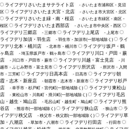
ライフデリさいたまサテライト店
- さいたま市浦和区・見沼
ライフデリさいたま大宮・北店
区
- さいたま市大宮区・北区
ライフデリさいたま緑・南・桜店
- さいたま市緑区・南区・
ライフデリさいたま西部店
桜区
- さいたま市中央区・西区
ライフデリ三郷店
ライフデリ上尾店
- 三郷市
- 上尾市
ライフデリ加須・羽生店
ライ
- 羽生市・加須市(一部地域除く)
フデリ北本・桶川店
ライフデリ坂戸・鶴
- 北本市・桶川市
ヶ島店
ライフデリ川口・戸田・蕨
- 埼玉県坂戸市・鶴ヶ島市
店
ライフデリ川越・富士見店
- 川口市・戸田市・蕨市
- 川
ライフデリ所沢店
越市・ふじみ野市・富士見市
- 所沢市・入間
ライフデリ日高本店
ライフデリ朝
市・三芳町
- 日高市
霞・志木・新座店
ライフデリ杉戸
- 朝霞市・志木市・新座市
店
ライフデリ東松山
- 幸手市・杉戸町・宮代町(一部地域除く)
店
ライフデリ毛呂
- 東松山市・川島町・滑川町(一部地域除く)
山・越生・鳩山店
ライフデリ熊
- 毛呂山町・越生町・鳩山町
谷店
ライフデリ狭山店
ラ
- 熊谷市(一部地域除く)
- 狭山市
イフデリ秩父店
ライフデリ草
- 秩父市・秩父郡(一部地域除く)
加・八潮店
ライフデリ行田店
- 草加市・八潮市
- 行田市