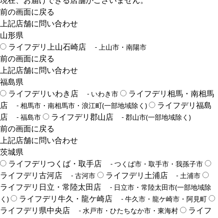
現在、お届けできる店舗がございません。
前の画面に戻る
上記店舗に問い合わせ
山形県
ライフデリ上山石崎店
- 上山市・南陽市
前の画面に戻る
上記店舗に問い合わせ
福島県
ライフデリいわき店
ライフデリ相馬・南相馬
- いわき市
店
ライフデリ福島
- 相馬市・南相馬市・浪江町(一部地域除く)
店
ライフデリ郡山店
- 福島市
- 郡山市(一部地域除く)
前の画面に戻る
上記店舗に問い合わせ
茨城県
ライフデリつくば・取手店
- つくば市・取手市・我孫子市
ライフデリ古河店
ライフデリ土浦店
- 古河市
- 土浦市
ライフデリ日立・常陸太田店
- 日立市・常陸太田市(一部地域除
ライフデリ牛久・龍ケ崎店
く)
- 牛久市・龍ケ崎市・阿見町
ライフデリ県中央店
ライフ
- 水戸市・ひたちなか市・東海村