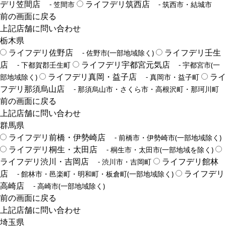
デリ笠間店
ライフデリ筑西店
- 笠間市
- 筑西市・結城市
前の画面に戻る
上記店舗に問い合わせ
栃木県
ライフデリ佐野店
ライフデリ壬生
- 佐野市(一部地域除く)
店
ライフデリ宇都宮元気店
- 下都賀郡壬生町
- 宇都宮市(一
ライフデリ真岡・益子店
ライ
部地域除く)
- 真岡市・益子町
フデリ那須烏山店
- 那須烏山市・さくら市・高根沢町・那珂川町
前の画面に戻る
上記店舗に問い合わせ
群馬県
ライフデリ前橋・伊勢崎店
- 前橋市・伊勢崎市(一部地域除く)
ライフデリ桐生・太田店
- 桐生市・太田市(一部地域を除く)
ライフデリ渋川・吉岡店
ライフデリ館林
- 渋川市・吉岡町
店
ライフデリ
- 館林市・邑楽町・明和町・板倉町(一部地域除く)
高崎店
- 高崎市(一部地域除く)
前の画面に戻る
上記店舗に問い合わせ
埼玉県