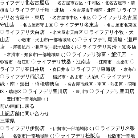
ライフデリ北名古屋店
- 名古屋市西区・中村区・北名古屋市・清
ライフデリ千種・北店
ライフ
須市
- 名古屋市千種区・北区
デリ名古屋中・東店
ライフデリ名古屋
- 名古屋市中区・東区
守山店
ライフデリ名東店
- 名古屋市守山区
- 名古屋市名東区
ライフデリ天白店
ライフデリ小牧・犬
- 名古屋市天白区
山店
ライフデリ尾張旭・瀬戸
- 小牧市・犬山市(一部地域除く)
店
ライフデリ常滑・知多店
- 尾張旭市・瀬戸市(一部地域除く)
ライフデリ弥富・蟹江店
- 常滑市・知多市(一部地域除く)
-
ライフデリ扶桑・江南店
弥富市・蟹江町
- 江南市・扶桑町
ライフデリ春日井店
ライフデリ東海店
- 春日井市
- 東海市
ライフデリ稲沢店
ライフデリ
- 稲沢市・あま市・大治町
緑・南・熱田・昭和瑞穂店
- 名古屋市緑区・南区・熱田区・昭和
ライフデリ豊川店
ライフデリ豊田店
区・瑞穂区
- 豊川市
- 豊田市(一部地域除く)
前の画面に戻る
上記店舗に問い合わせ
三重県
ライフデリ伊勢店
ライフデリ名張
- 伊勢市(一部地域除く)
店
ライフデリ松阪店
- 名張市(一部地域除く)
- 松阪市(一部地