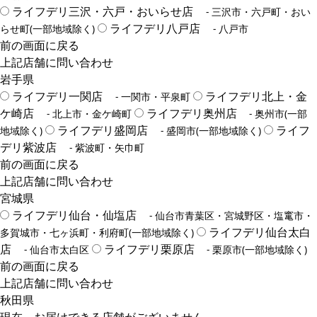
ライフデリ三沢・六戸・おいらせ店
- 三沢市・六戸町・おい
ライフデリ八戸店
らせ町(一部地域除く)
- 八戸市
前の画面に戻る
上記店舗に問い合わせ
岩手県
ライフデリ一関店
ライフデリ北上・金
- 一関市・平泉町
ケ崎店
ライフデリ奥州店
- 北上市・金ケ崎町
- 奥州市(一部
ライフデリ盛岡店
ライフ
地域除く)
- 盛岡市(一部地域除く)
デリ紫波店
- 紫波町・矢巾町
前の画面に戻る
上記店舗に問い合わせ
宮城県
ライフデリ仙台・仙塩店
- 仙台市青葉区・宮城野区・塩竃市・
ライフデリ仙台太白
多賀城市・七ヶ浜町・利府町(一部地域除く)
店
ライフデリ栗原店
- 仙台市太白区
- 栗原市(一部地域除く)
前の画面に戻る
上記店舗に問い合わせ
秋田県