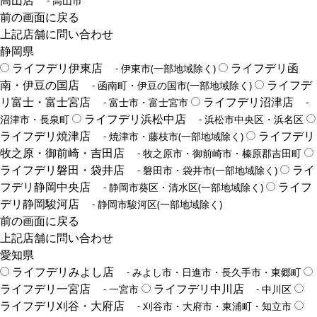
高山店
- 高山市
前の画面に戻る
上記店舗に問い合わせ
静岡県
ライフデリ伊東店
ライフデリ函
- 伊東市(一部地域除く)
南・伊豆の国店
ライフデ
- 函南町・伊豆の国市(一部地域除く)
リ富士・富士宮店
ライフデリ沼津店
- 富士市・富士宮市
-
ライフデリ浜松中店
沼津市・長泉町
- 浜松市中央区・浜名区
ライフデリ焼津店
ライフデリ
- 焼津市・藤枝市(一部地域除く)
牧之原・御前崎・吉田店
- 牧之原市・御前崎市・榛原郡吉田町
ライフデリ磐田・袋井店
ライ
- 磐田市・袋井市(一部地域除く)
フデリ静岡中央店
ライフ
- 静岡市葵区・清水区(一部地域除く)
デリ静岡駿河店
- 静岡市駿河区(一部地域除く)
前の画面に戻る
上記店舗に問い合わせ
愛知県
ライフデリみよし店
- みよし市・日進市・長久手市・東郷町
ライフデリ一宮店
ライフデリ中川店
- 一宮市
- 中川区
ライフデリ刈谷・大府店
- 刈谷市・大府市・東浦町・知立市