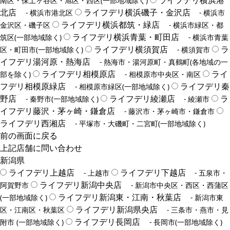
ライフデリ横浜港
南区・保土ヶ谷区・旭区・西区(一部地域除く)
北店
ライフデリ横浜磯子・金沢店
- 横浜市港北区
- 横浜市
ライフデリ横浜都筑・緑店
金沢区・磯子区
- 横浜市緑区・都
ライフデリ横浜青葉・町田店
筑区(一部地域除く)
- 横浜市青葉
ライフデリ横須賀店
ラ
区・町田市(一部地域除く)
- 横須賀市
イフデリ湯河原・熱海店
- 熱海市・湯河原町・真鶴町(各地域の一
ライフデリ相模原店
ライ
部を除く)
- 相模原市中央区・南区
フデリ相模原緑店
ライフデリ秦
- 相模原市緑区(一部地域除く)
野店
ライフデリ綾瀬店
ラ
- 秦野市(一部地域除く)
- 綾瀬市
イフデリ藤沢・茅ヶ崎・鎌倉店
- 藤沢市・茅ヶ崎市・鎌倉市
ライフデリ西湘店
- 平塚市・大磯町・二宮町(一部地域除く)
前の画面に戻る
上記店舗に問い合わせ
新潟県
ライフデリ上越店
ライフデリ下越店
- 上越市
- 五泉市・
ライフデリ新潟中央店
阿賀野市
- 新潟市中央区・西区・西蒲区
ライフデリ新潟東・江南・秋葉店
(一部地域除く)
- 新潟市東
ライフデリ新潟県央店
区・江南区・秋葉区
- 三条市・燕市・見
ライフデリ長岡店
附市 (一部地域除く)
- 長岡市(一部地域除く)