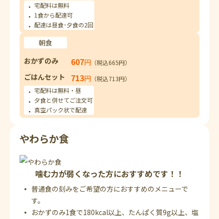
宅配料は無料
1食から配達可
配達は昼食･夕食の2回
朝食
おかずのみ
607
円
（税込665円）
ごはんセット
713
円
（税込713円）
宅配料は無料・昼
夕食と併せてご注文可
真空パック状で配達
やわらか食
噛む力が弱くなった方におすすめです！！
普通食の刻みをご希望の方におすすめのメニューで
す。
おかずのみ1食で180kcal以上、たんぱく質9g以上、塩