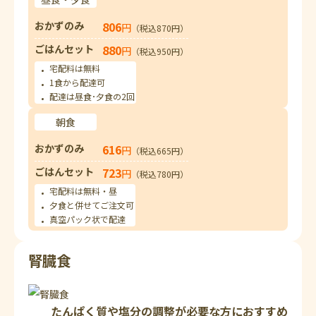
おかずのみ
806
円
（税込870円）
ごはんセット
880
円
（税込950円）
宅配料は無料
1食から配達可
配達は昼食･夕食の2回
朝食
おかずのみ
616
円
（税込665円）
ごはんセット
723
円
（税込780円）
宅配料は無料・昼
夕食と併せてご注文可
真空パック状で配達
腎臓食
たんぱく質や塩分の調整が必要な方におすすめ