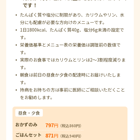
です！
たんぱく質や塩分に制限があり、カリウムやリン、水
分にも配慮が必要な方向けのメニューです。
1日1800kcal、たんぱく質40g、塩分6g未満の設定で
す。
栄養価基準とメニュー表の栄養価は調理前の数値で
す。
実際のお食事ではカリウムとリンは2～3割程度減りま
す。
朝食は前日の昼食か夕食の配達時にお届けいたしま
す。
持病をお持ちの方は事前に医師にご相談いただくこと
をお勧めします。
昼食・夕食
おかずのみ
797
円
（税込860円）
ごはんセット
871
円
（税込940円）