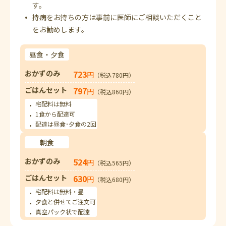
す。
持病をお持ちの方は事前に医師にご相談いただくこと
をお勧めします。
昼食・夕食
おかずのみ
723
円
（税込780円）
ごはんセット
797
円
（税込860円）
宅配料は無料
1食から配達可
配達は昼食･夕食の2回
朝食
おかずのみ
524
円
（税込565円）
ごはんセット
630
円
（税込680円）
宅配料は無料・昼
夕食と併せてご注文可
真空パック状で配達