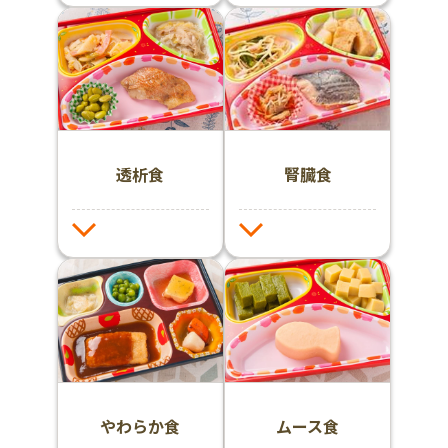
透析食
腎臓食
やわらか食
ムース食