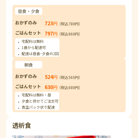
昼食・夕食
おかずのみ
723
円
（税込780円）
ごはんセット
797
円
（税込860円）
宅配料は無料
1食から配達可
配達は昼食･夕食の2回
朝食
おかずのみ
524
円
（税込565円）
ごはんセット
630
円
（税込680円）
宅配料は無料・昼
夕食と併せてご注文可
真空パック状で配達
透析食