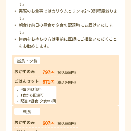
す。
実際のお食事ではカリウムとリンは2～3割程度減りま
す。
朝食は前日の昼食か夕食の配達時にお届けいたしま
す。
持病をお持ちの方は事前に医師にご相談いただくこと
をお勧めします。
昼食・夕食
おかずのみ
797
円
（税込860円）
ごはんセット
871
円
（税込940円）
宅配料は無料
1食から配達可
配達は昼食･夕食の2回
朝食
おかずのみ
607
円
（税込665円）