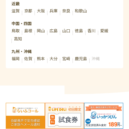
近畿
滋賀
京都
大阪
兵庫
奈良
和歌山
中国・四国
鳥取
島根
岡山
広島
山口
徳島
香川
愛媛
高知
九州・沖縄
福岡
佐賀
熊本
大分
宮崎
鹿児島
沖縄