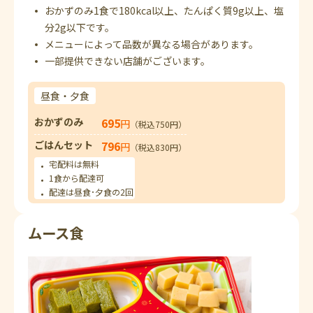
おかずのみ1食で180kcal以上、たんぱく質9g以上、塩
分2g以下です。
メニューによって品数が異なる場合があります。
一部提供できない店舗がございます。
昼食・夕食
おかずのみ
695
円
（税込750円）
ごはんセット
796
円
（税込830円）
宅配料は無料
1食から配達可
配達は昼食･夕食の2回
ムース食