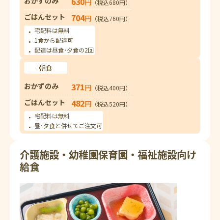
おかずのみ
630
円
（税込680円）
ごはんセット
704
円
（税込760円）
宅配料は無料
1食から配達可
配達は昼食･夕食の2回
朝食
おかずのみ
371
円
（税込400円）
ごはんセット
482
円
（税込520円）
宅配料は無料
昼･夕食と併せてご注文可
介護施設・幼稚園保育園・福祉施設向け
給食