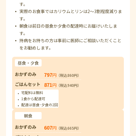
す。
実際のお食事ではカリウムとリンは2～3割程度減りま
す。
朝食は前日の昼食か夕食の配達時にお届けいたしま
す。
持病をお持ちの方は事前に医師にご相談いただくこと
をお勧めします。
昼食・夕食
おかずのみ
797
円
（税込860円）
ごはんセット
871
円
（税込940円）
宅配料は無料
1食から配達可
配達は昼食･夕食の2回
朝食
おかずのみ
607
円
（税込665円）