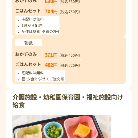
おかずのみ
630
円
（税込680円）
ごはんセット
704
円
（税込760円）
宅配料は無料
1食から配達可
配達は昼食･夕食の2回
朝食
おかずのみ
371
円
（税込400円）
ごはんセット
482
円
（税込520円）
宅配料は無料
昼･夕食と併せてご注文可
介護施設・幼稚園保育園・福祉施設向け
給食