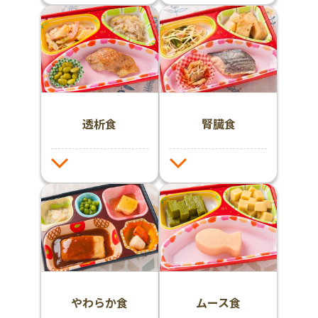
透析食
腎臓食
やわらか食
ムース食