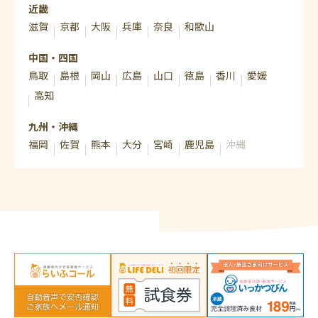
近畿
滋賀
京都
大阪
兵庫
奈良
和歌山
中国・四国
鳥取
島根
岡山
広島
山口
徳島
香川
愛媛
高知
九州・沖縄
福岡
佐賀
熊本
大分
宮崎
鹿児島
沖縄