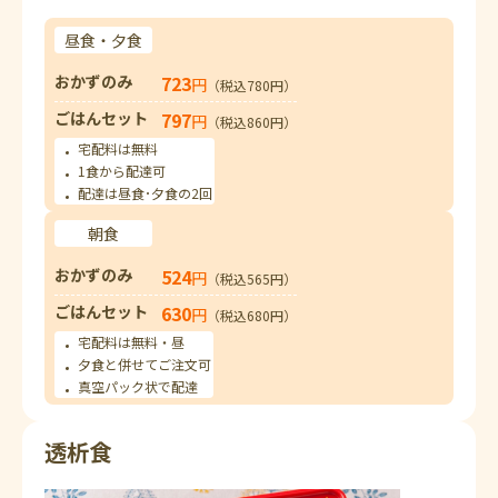
昼食・夕食
おかずのみ
723
円
（税込780円）
ごはんセット
797
円
（税込860円）
宅配料は無料
1食から配達可
配達は昼食･夕食の2回
朝食
おかずのみ
524
円
（税込565円）
ごはんセット
630
円
（税込680円）
宅配料は無料・昼
夕食と併せてご注文可
真空パック状で配達
透析食