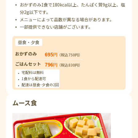
おかずのみ1食で180kcal以上、たんぱく質9g以上、塩
分2g以下です。
メニューによって品数が異なる場合があります。
一部提供できない店舗がございます。
昼食・夕食
おかずのみ
695
円
（税込750円）
ごはんセット
796
円
（税込830円）
宅配料は無料
1食から配達可
配達は昼食･夕食の2回
ムース食