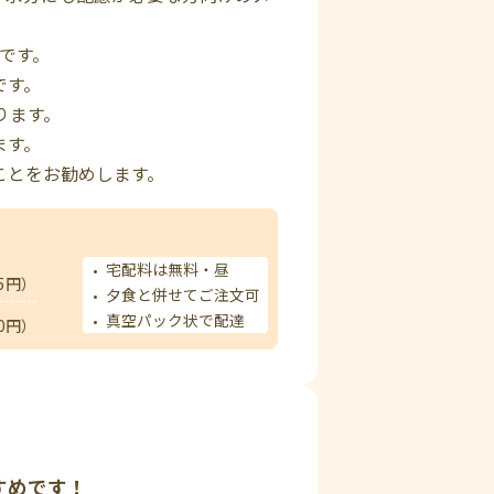
定です。
です。
ります。
ます。
ことをお勧めします。
宅配料は無料・昼
5円）
夕食と併せてご注文可
真空パック状で配達
0円）
すめです！