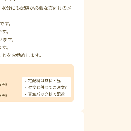
、水分にも配慮が必要な方向けのメ
定です。
です。
ります。
ます。
ことをお勧めします。
宅配料は無料・昼
5円）
夕食と併せてご注文可
真空パック状で配達
3円）