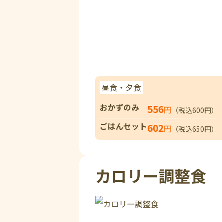
昼食・夕食
おかずのみ
556
円
（税込600円）
ごはんセット
602
円
（税込650円）
カロリー調整食