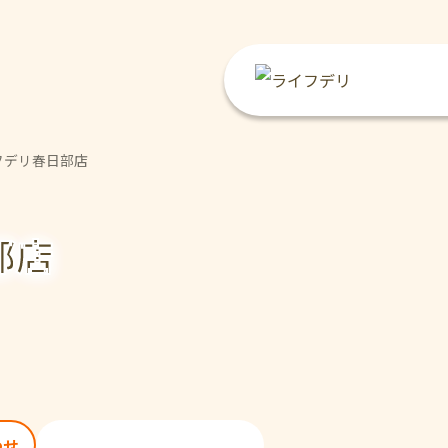
フデリ春日部店
部店
050-1360-2681
わせ