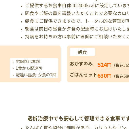
ご提供するお食事自体は1400kcalに設定していま
間食やご飯の量を調整いただくことで必要なカロ
朝食もご提供できますので、トータル的な管理が
朝食は前日の昼食か夕食の配達時にお届けいたし
持病をお持ちの方は事前に医師にご相談いただく
朝食
宅配料は無料
おかずのみ
524
円
（税込56
1食から配達可
ごはんセット
630
配達は昼食･夕食の2回
円
（税込68
透析治療中でも安心して管理できる食事で
たんぱく質や塩分に制限があり、カリウムやリン