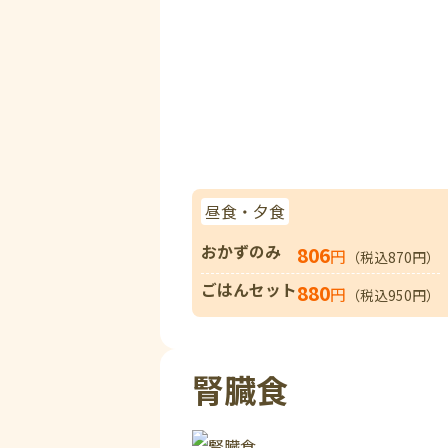
昼食・夕食
おかずのみ
806
円
（税込870円）
ごはんセット
880
円
（税込950円）
腎臓食