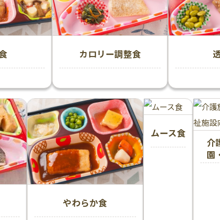
食
カロリー調整食
ムース食
介
園
やわらか食