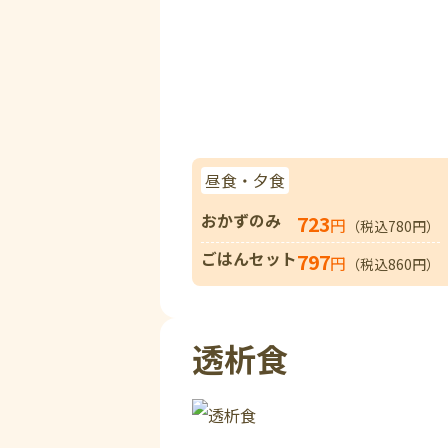
昼食・夕食
おかずのみ
723
円
（税込780円）
ごはんセット
797
円
（税込860円）
透析食