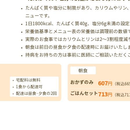
たんぱく質や塩分に制限があり、カリウムやリン
ニューです。
1日1800kcal、たんぱく質40g、塩分6g未満の設
栄養価基準とメニュー表の栄養価は調理前の数値
実際のお食事ではカリウムとリンは2～3割程度減
朝食は前日の昼食か夕食の配達時にお届けいたし
持病をお持ちの方は事前に医師にご相談いただく
朝食
宅配料は無料
おかずのみ
607
円
（税込66
1食から配達可
ごはんセット
713
配達は昼食･夕食の2回
円
（税込71