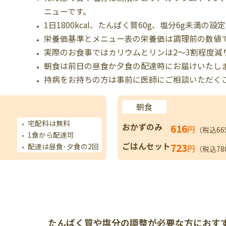
ニューです。
1日1800kcal、たんぱく質60g、塩分6g未満の設
栄養価基準とメニュー表の栄養価は調理前の数値
実際のお食事ではカリウムとリンは2～3割程度減
朝食は前日の昼食か夕食の配達時にお届けいたし
持病をお持ちの方は事前に医師にご相談いただく
朝食
宅配料は無料
おかずのみ
616
円
（税込66
1食から配達可
ごはんセット
723
配達は昼食･夕食の2回
円
（税込78
たんぱく質や塩分の調整が必要な方におす