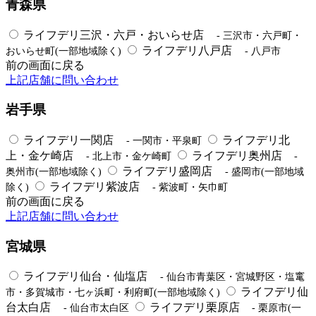
青森県
ライフデリ三沢・六戸・おいらせ店
- 三沢市・六戸町・
ライフデリ八戸店
おいらせ町(一部地域除く)
- 八戸市
前の画面に戻る
上記店舗に問い合わせ
岩手県
ライフデリ一関店
ライフデリ北
- 一関市・平泉町
上・金ケ崎店
ライフデリ奥州店
- 北上市・金ケ崎町
-
ライフデリ盛岡店
奥州市(一部地域除く)
- 盛岡市(一部地域
ライフデリ紫波店
除く)
- 紫波町・矢巾町
前の画面に戻る
上記店舗に問い合わせ
宮城県
ライフデリ仙台・仙塩店
- 仙台市青葉区・宮城野区・塩竃
ライフデリ仙
市・多賀城市・七ヶ浜町・利府町(一部地域除く)
台太白店
ライフデリ栗原店
- 仙台市太白区
- 栗原市(一