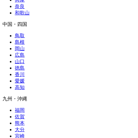
奈良
和歌山
中国・四国
鳥取
島根
岡山
広島
山口
徳島
香川
愛媛
高知
九州・沖縄
福岡
佐賀
熊本
大分
宮崎