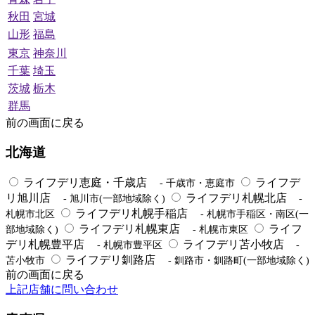
秋田
宮城
山形
福島
東京
神奈川
千葉
埼玉
茨城
栃木
群馬
前の画面に戻る
北海道
ライフデリ恵庭・千歳店
ライフデ
- 千歳市・恵庭市
リ旭川店
ライフデリ札幌北店
- 旭川市(一部地域除く)
-
ライフデリ札幌手稲店
札幌市北区
- 札幌市手稲区・南区(一
ライフデリ札幌東店
ライフ
部地域除く)
- 札幌市東区
デリ札幌豊平店
ライフデリ苫小牧店
- 札幌市豊平区
-
ライフデリ釧路店
苫小牧市
- 釧路市・釧路町(一部地域除く)
前の画面に戻る
上記店舗に問い合わせ