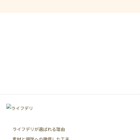
九州・沖縄
福岡
佐賀
熊本
大分
宮崎
鹿児島
沖縄
ライフデリが選ばれる理由
素材と調理への徹底した工夫