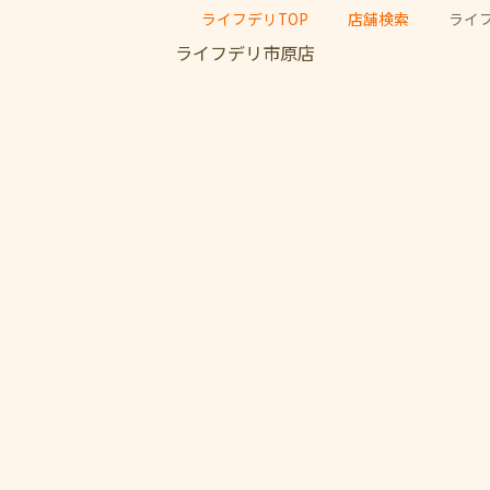
ライフデリTOP
店舗検索
ライ
ライフデリ市原店
ご注文・ご試食
お問い合わせ
0436-37-3933