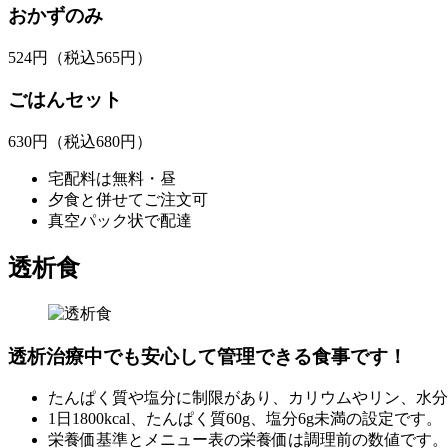
おかずのみ
524
円
（税込565円）
ごはんセット
630
円
（税込680円）
宅配料は無料・昼
夕食と併せてご注文可
真空パック状で配達
透析食
透析治療中でも安心して管理できる食事です！
たんぱく質や塩分に制限があり、カリウムやリン、水分
1日1800kcal、たんぱく質60g、塩分6g未満の設定です。
栄養価基準とメニュー表の栄養価は調理前の数値です。