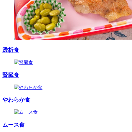
透析食
腎臓食
やわらか食
ムース食