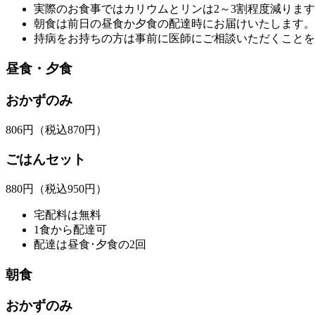
実際のお食事ではカリウムとリンは2～3割程度減りま
朝食は前日の昼食か夕食の配達時にお届けいたします。
持病をお持ちの方は事前に医師にご相談いただくことを
昼食・夕食
おかずのみ
806
円
（税込870円）
ごはんセット
880
円
（税込950円）
宅配料は無料
1食から配達可
配達は昼食･夕食の2回
朝食
おかずのみ