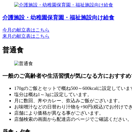
介護施設・幼稚園保育園・福祉施設向け給食
今月の献立表はこちら
来月の献立表はこちら
普通食
一般のご高齢者や生活習慣が気になる方におすすめ
170gのご飯とセットで概ね500～600kcalに設定してい
塩分は概ね1～3gに設定しています。
月に数回、丼やカレー、炊込みご飯がございます。
お味噌汁などの日替わり汁物を+90円(税込)でお付けで
店舗により価格が異なる事がございます。
店舗検索の画面から配達店のページでご確認ください。
昼食・夕食