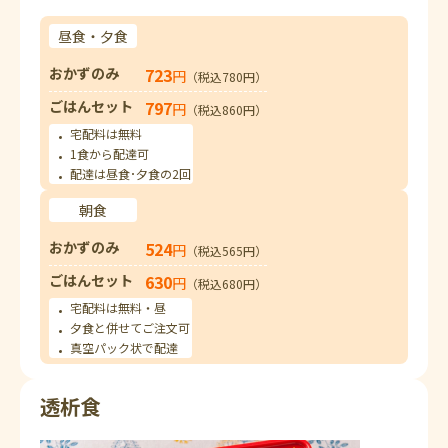
昼食・夕食
おかずのみ
723
円
（税込780円）
ごはんセット
797
円
（税込860円）
宅配料は無料
1食から配達可
配達は昼食･夕食の2回
朝食
おかずのみ
524
円
（税込565円）
ごはんセット
630
円
（税込680円）
宅配料は無料・昼
夕食と併せてご注文可
真空パック状で配達
透析食