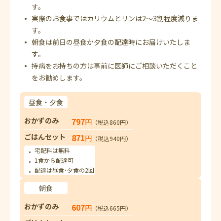
す。
実際のお食事ではカリウムとリンは2～3割程度減りま
す。
朝食は前日の昼食か夕食の配達時にお届けいたしま
す。
持病をお持ちの方は事前に医師にご相談いただくこと
をお勧めします。
昼食・夕食
おかずのみ
797
円
（税込860円）
ごはんセット
871
円
（税込940円）
宅配料は無料
1食から配達可
配達は昼食･夕食の2回
朝食
おかずのみ
607
円
（税込665円）