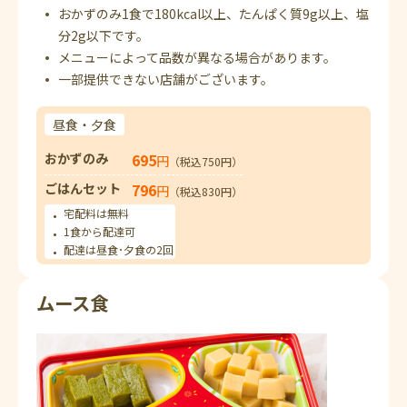
おかずのみ1食で180kcal以上、たんぱく質9g以上、塩
分2g以下です。
メニューによって品数が異なる場合があります。
一部提供できない店舗がございます。
昼食・夕食
おかずのみ
695
円
（税込750円）
ごはんセット
796
円
（税込830円）
宅配料は無料
1食から配達可
配達は昼食･夕食の2回
ムース食