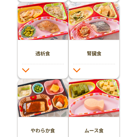
透析食
腎臓食
やわらか食
ムース食