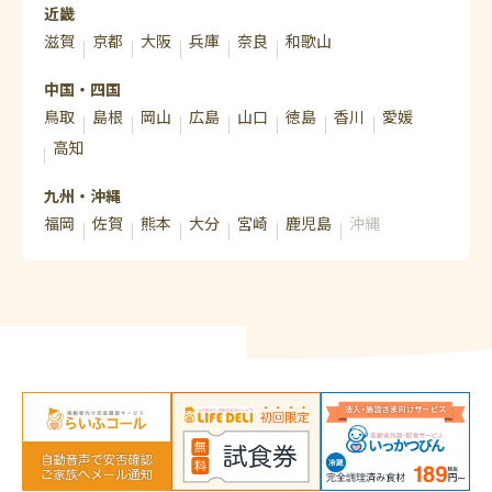
近畿
滋賀
京都
大阪
兵庫
奈良
和歌山
中国・四国
鳥取
島根
岡山
広島
山口
徳島
香川
愛媛
高知
九州・沖縄
福岡
佐賀
熊本
大分
宮崎
鹿児島
沖縄