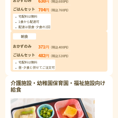
おかずのみ
630
円
（税込680円）
ごはんセット
704
円
（税込760円）
宅配料は無料
1食から配達可
配達は昼食･夕食の2回
朝食
おかずのみ
371
円
（税込400円）
ごはんセット
482
円
（税込520円）
宅配料は無料
昼･夕食と併せてご注文可
介護施設・幼稚園保育園・福祉施設向け
給食