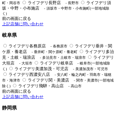
ライフデリ長野店
ライフデリ須
町・岡谷市
- 長野市
坂・中野・小布施店
- 須坂市・中野市・小布施町(一部地域除
く)
前の画面に戻る
上記店舗に問い合わせ
岐阜県
ライフデリ各務原店
ライフデリ垂井・関
- 各務原市
ケ原・養老店
ライフデリ多治
- 垂井町・関ケ原町・養老町
見・土岐・瑞浪店
ライフデリ
- 多治見市・土岐市・瑞浪市
大垣店
ライフデリ岐阜店
- 大垣市
- 岐阜市(一部地域除
ライフデリ美濃加茂・可児店
く)
- 美濃加茂市・可児市
ライフデリ西濃安八店
- 安八町・輪之内町・羽島市・瑞穂
ライフデリ関・美濃店
市・海津市
- 関市・美濃市(一部地域
ライフデリ飛騨・高山店
除く)
- 高山市
前の画面に戻る
上記店舗に問い合わせ
静岡県