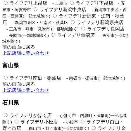
ライフデリ上越店
ライフデリ下越店
- 上越市
- 五
ライフデリ新潟中央店
泉市・阿賀野市
- 新潟市中央区・西
ライフデリ新潟東・江南・秋葉
区・西蒲区(一部地域除く)
店
ライフデリ新潟県央店
- 新潟市東区・江南区・秋葉区
ライフデリ長岡店
- 三条市・燕市・見附市 (一部地域除く)
ライフデリ魚沼店
- 長岡市(一部地域除く)
- 魚沼市(一部地
域を除く)
前の画面に戻る
上記店舗に問い合わせ
富山県
ライフデリ南砺・砺波店
- 南砺市・砺波市(一部地域除く)
前の画面に戻る
上記店舗に問い合わせ
石川県
ライフデリかほく店
- かほく市・内灘町・津幡町(一部地域
ライフデリ小松店
ライフデリ白山・
除く)
- 小松市
野々市店
ライフデリ金
- 白山市・野々市市(一部地域除く)