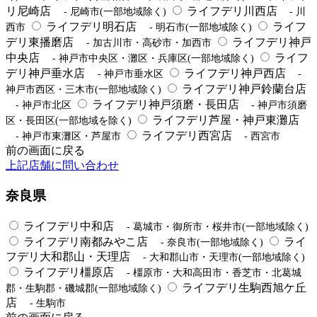
リ尼崎店
ライフデリ川西店
- 尼崎市(一部地域除く)
- 川
ライフデリ明石店
ライフ
西市
- 明石市(一部地域除く)
デリ東播磨店
ライフデリ神戸
- 加古川市・高砂市・加西市
中央店
ライフ
- 神戸市中央区・灘区・兵庫区(一部地域除く)
デリ神戸垂水店
ライフデリ神戸西店
- 神戸市垂水区
-
ライフデリ神戸鈴蘭台店
神戸市西区・三木市(一部地域除く)
ライフデリ神戸須磨・長田店
- 神戸市北区
- 神戸市須磨
ライフデリ芦屋・神戸東灘店
区・長田区(一部地域を除く)
ライフデリ西宮店
- 神戸市東灘区・芦屋市
- 西宮市
前の画面に戻る
上記店舗に問い合わせ
奈良県
ライフデリ中和店
- 葛城市・御所市・桜井市(一部地域除く)
ライフデリ南都みやこ店
ライ
- 奈良市(一部地域除く)
フデリ大和郡山・天理店
- 大和郡山市・天理市(一部地域除く)
ライフデリ橿原店
- 橿原市・大和高田市・香芝市・北葛城
ライフデリ生駒西旭ケ丘
郡・生駒郡・磯城郡(一部地域除く)
店
- 生駒市