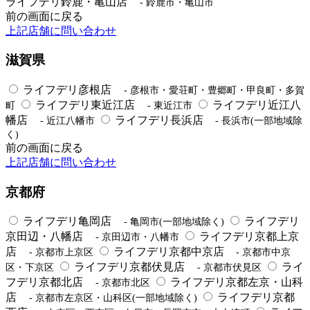
ライフデリ鈴鹿・亀山店
- 鈴鹿市・亀山市
前の画面に戻る
上記店舗に問い合わせ
滋賀県
ライフデリ彦根店
- 彦根市・愛荘町・豊郷町・甲良町・多賀
ライフデリ東近江店
ライフデリ近江八
町
- 東近江市
幡店
ライフデリ長浜店
- 近江八幡市
- 長浜市(一部地域除
く)
前の画面に戻る
上記店舗に問い合わせ
京都府
ライフデリ亀岡店
ライフデリ
- 亀岡市(一部地域除く)
京田辺・八幡店
ライフデリ京都上京
- 京田辺市・八幡市
店
ライフデリ京都中京店
- 京都市上京区
- 京都市中京
ライフデリ京都伏見店
ライ
区・下京区
- 京都市伏見区
フデリ京都北店
ライフデリ京都左京・山科
- 京都市北区
店
ライフデリ京都
- 京都市左京区・山科区(一部地域除く)