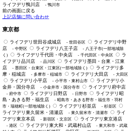
ライフデリ鴨川店
- 鴨川市
前の画面に戻る
上記店舗に問い合わせ
東京都
ライフデリ世田谷成城店
ライフデリ中野
- 世田谷区
店
ライフデリ八王子店
- 中野区
- 八王子市(一部地域除
ライフデリ千代田・中央店
ラ
く)
- 千代田区・中央区
イフデリ品川店
ライフデリ墨田・台東・江東
- 品川区
店
ライフデリ多
- 墨田区・台東区・江東区(一部地域除く)
摩・稲城店
ライフデリ大田店
- 多摩市・稲城市
- 大田区
ライフデリ小平店
ライフデリ小
- 小平市・東村山市
金井・国分寺店
ライフデリ府中店
- 小金井市・国分寺市
ライフデリ日野店
ライフデリ昭
- 府中市
- 日野市
島・あきる野・福生店
- 昭島市・あきる野市・福生市・羽村
ライフデリ杉並店
市・瑞穂町(一部地域除く)
- 杉並区
ライフデリ東久留米・清瀬店
ライ
- 東久留米市・清瀬市
フデリ東京本店
ライフデリ東京港店
- 新宿区・文京区
ライフデリ東大和・武蔵村山店
- 港区
- 東大和市・武蔵