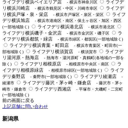
ライフデリ横浜ベイエリア店
ライフデ
- 横浜市神奈川区
リ横浜川崎店
ライフデ
- 横浜市鶴見区・中区・川崎市幸区
リ横浜戸塚・泉・栄店
ライフ
- 横浜市戸塚区・泉区・栄区
デリ横浜旭店
- 横浜市港南区・南区・保土ヶ谷区・旭区・西区
ライフデリ横浜港北店
(一部地域除く)
- 横浜市港北区
ライフデリ横浜磯子・金沢店
ラ
- 横浜市金沢区・磯子区
イフデリ横浜都筑・緑店
- 横浜市緑区・都筑区(一部地域除く)
ライフデリ横浜青葉・町田店
- 横浜市青葉区・町田市(一
ライフデリ横須賀店
ライフデ
部地域除く)
- 横須賀市
リ湯河原・熱海店
- 熱海市・湯河原町・真鶴町(各地域の一部を
ライフデリ相模原店
ラ
除く)
- 相模原市中央区・南区
イフデリ相模原緑店
ライフ
- 相模原市緑区(一部地域除く)
デリ秦野店
ライフデリ綾瀬店
- 秦野市(一部地域除く)
-
ライフデリ藤沢・茅ヶ崎・鎌倉店
綾瀬市
- 藤沢市・茅ヶ
ライフデリ西湘店
崎市・鎌倉市
- 平塚市・大磯町・二宮町
(一部地域除く)
前の画面に戻る
上記店舗に問い合わせ
新潟県