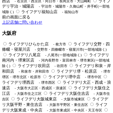
西店
ライフ
- 右京区・西京区・向日市・長岡京市・大山崎町
デリ宇治・城陽店
- 宇治市・城陽市・久御山町・井手町(一部地
ライフデリ福知山店
域除く)
- 福知山市
前の画面に戻る
上記店舗に問い合わせ
大阪府
ライフデリひらかた店
ライフデリ交野・四
- 枚方市
條畷・寝屋川店
- 交野市・四條畷市・寝屋川市(一部地域除く)
ライフデリ八尾店
ライフデリ
- 八尾市(一部地域除く)
南河内・堺東区店
- 河内長野市・富田林市・堺市東区(一部地域
ライフデリ吹田店
ライフデリ和泉・岸
除く)
- 吹田市
和田店
ライフデリ堺・松原店
- 和泉市・岸和田市
- 堺市
ライフデリ堺中店
堺区・堺市北区・松原市
- 堺市中区
ライフデリ堺西店
ライフデリ大正・西成・浪
- 堺市西区
速店
ライフデリ大阪住之
- 大阪市大正区・西成区・浪速区
江店
ライフデリ大阪住吉店
- 大阪市住之江区
- 大阪市住
ライフデリ大阪城東店
ライフデ
吉区
- 大阪市城東区
リ大阪平野・東住吉店
ライフ
- 大阪市平野区・東住吉区
デリ大阪東成・中央店
- 大阪市東成区・中央区・天王寺区