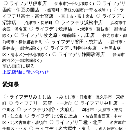
ライフデリ伊東店
ライフデリ
- 伊東市(一部地域除く)
函南・伊豆の国店
ラ
- 函南町・伊豆の国市(一部地域除く)
イフデリ富士・富士宮店
ライフデリ
- 富士市・富士宮市
沼津店
ライフデリ浜松中店
- 沼津市・長泉町
- 浜松市中
ライフデリ焼津店
央区・浜名区
- 焼津市・藤枝市(一部地域
ライフデリ牧之原・御前崎・吉田店
除く)
- 牧之原市・御
ライフデリ磐田・袋井店
前崎市・榛原郡吉田町
- 磐田市・
ライフデリ静岡中央店
袋井市(一部地域除く)
- 静岡市葵
ライフデリ静岡駿河店
区・清水区(一部地域除く)
- 静岡市
駿河区(一部地域除く)
前の画面に戻る
上記店舗に問い合わせ
愛知県
ライフデリみよし店
- みよし市・日進市・長久手市・東郷
ライフデリ一宮店
ライフデリ中川店
町
- 一宮市
-
ライフデリ刈谷・大府店
中川区
- 刈谷市・大府市・東浦
ライフデリ北名古屋店
町・知立市
- 名古屋市西区・中村
ライフデリ千種・北店
区・北名古屋市・清須市
- 名古屋市
ライフデリ名古屋中・東店
千種区・北区
- 名古屋市中区・