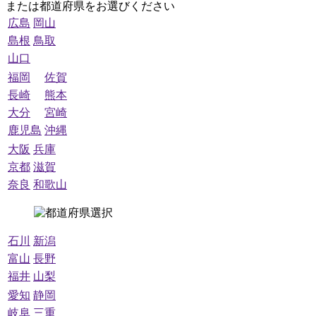
または都道府県をお選びください
広島
岡山
島根
鳥取
山口
福岡
佐賀
長崎
熊本
大分
宮崎
鹿児島
沖縄
大阪
兵庫
京都
滋賀
奈良
和歌山
石川
新潟
富山
長野
福井
山梨
愛知
静岡
岐阜
三重