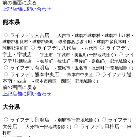
前の画面に戻る
上記店舗に問い合わせ
熊本県
ライフデリ人吉店
- 人吉市・球磨郡球磨村・球磨郡山江村・
球磨郡相良村・球磨郡錦町・球磨郡あさぎり町・球磨郡多良木町・
ライフデリ八代店
ライフデリ
球磨郡湯前町
- 八代市
宇土・宇城店
ライ
- 宇土市・宇城市・美里町(一部地域除く)
フデリ御船店
- 御船町・益城町・甲佐町・嘉島町(一部地域除く)
ライフデリ有明店
- 荒尾市・玉名市・長洲町(一部地域除く)
ライフデリ熊本中央店
ライフデリ熊
- 熊本市中央区
本南・西店
- 熊本市南区・西区(一部地域除く)
前の画面に戻る
上記店舗に問い合わせ
大分県
ライフデリ別府店
ライフデリ
- 別府市(一部地域除く)
大分店
ライフデリ臼杵店
- 大分市(一部地域を除く)
- 臼
杵市