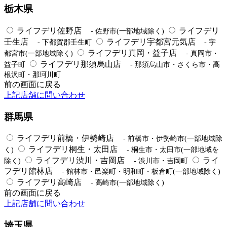
栃木県
ライフデリ佐野店
ライフデリ
- 佐野市(一部地域除く)
壬生店
ライフデリ宇都宮元気店
- 下都賀郡壬生町
- 宇
ライフデリ真岡・益子店
都宮市(一部地域除く)
- 真岡市・
ライフデリ那須烏山店
益子町
- 那須烏山市・さくら市・高
根沢町・那珂川町
前の画面に戻る
上記店舗に問い合わせ
群馬県
ライフデリ前橋・伊勢崎店
- 前橋市・伊勢崎市(一部地域除
ライフデリ桐生・太田店
く)
- 桐生市・太田市(一部地域を
ライフデリ渋川・吉岡店
ライ
除く)
- 渋川市・吉岡町
フデリ館林店
- 館林市・邑楽町・明和町・板倉町(一部地域除く)
ライフデリ高崎店
- 高崎市(一部地域除く)
前の画面に戻る
上記店舗に問い合わせ
埼玉県