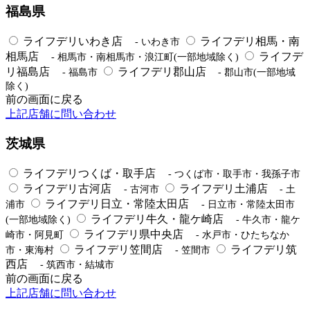
福島県
ライフデリいわき店
ライフデリ相馬・南
- いわき市
相馬店
ライフデ
- 相馬市・南相馬市・浪江町(一部地域除く)
リ福島店
ライフデリ郡山店
- 福島市
- 郡山市(一部地域
除く)
前の画面に戻る
上記店舗に問い合わせ
茨城県
ライフデリつくば・取手店
- つくば市・取手市・我孫子市
ライフデリ古河店
ライフデリ土浦店
- 古河市
- 土
ライフデリ日立・常陸太田店
浦市
- 日立市・常陸太田市
ライフデリ牛久・龍ケ崎店
(一部地域除く)
- 牛久市・龍ケ
ライフデリ県中央店
崎市・阿見町
- 水戸市・ひたちなか
ライフデリ笠間店
ライフデリ筑
市・東海村
- 笠間市
西店
- 筑西市・結城市
前の画面に戻る
上記店舗に問い合わせ