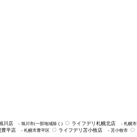
旭川店
ライフデリ札幌北店
- 旭川市(一部地域除く)
- 札幌
幌豊平店
ライフデリ苫小牧店
- 札幌市豊平区
- 苫小牧市