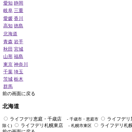
愛知
静岡
岐阜
三重
愛媛
香川
高知
徳島
北海道
青森
岩手
秋田
宮城
山形
福島
東京
神奈川
千葉
埼玉
茨城
栃木
群馬
前の画面に戻る
北海道
ライフデリ恵庭・千歳店
ライフデリ
- 千歳市・恵庭市
ライフデリ札幌東店
ライフデリ札
除く)
- 札幌市東区
前の画面に戻る