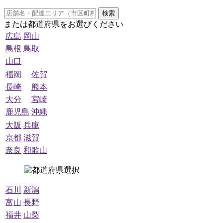
検索
または都道府県をお選びください
広島
岡山
島根
鳥取
山口
福岡
佐賀
長崎
熊本
大分
宮崎
鹿児島
沖縄
大阪
兵庫
京都
滋賀
奈良
和歌山
石川
新潟
富山
長野
福井
山梨