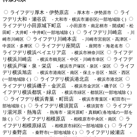
ライフデリ厚木・伊勢原店
ライ
- 厚木市・伊勢原市
フデリ大和・瀬谷店
- 大和市・横浜市瀬谷区(一部地域除く)
ライフデリ小田原城下町店
- 小田原市・南足柄市・開成町・松
ライフデリ川崎店
田町・大井町・中井町(一部地域除く)
- 川
ライフデリ川崎本店
崎市川崎区
- 川崎市宮前区・高津区・
ライフデリ座間店
中原区・多摩区
- 座間市・海老名市
ライフデリ横浜ベイエリア店
ライフデ
- 横浜市神奈川区
リ横浜川崎店
ライフデ
- 横浜市鶴見区・中区・川崎市幸区
リ横浜戸塚・泉・栄店
ライフ
- 横浜市戸塚区・泉区・栄区
デリ横浜旭店
- 横浜市港南区・南区・保土ヶ谷区・旭区・西区
ライフデリ横浜港北店
(一部地域除く)
- 横浜市港北区
ライフデリ横浜磯子・金沢店
ラ
- 横浜市金沢区・磯子区
イフデリ横浜都筑・緑店
- 横浜市緑区・都筑区(一部地域除く)
ライフデリ横浜青葉・町田店
- 横浜市青葉区・町田市(一
ライフデリ横須賀店
ライフデ
部地域除く)
- 横須賀市
リ湯河原・熱海店
- 熱海市・湯河原町・真鶴町(各地域の一部を
ライフデリ相模原店
ラ
除く)
- 相模原市中央区・南区
イフデリ相模原緑店
ライフ
- 相模原市緑区(一部地域除く)
デリ秦野店
ライフデリ綾瀬店
- 秦野市(一部地域除く)
-