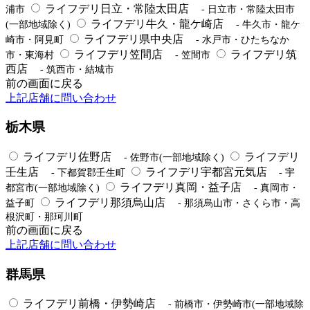
ライフデリ日立・常陸太田店
浦市
- 日立市・常陸太田市
ライフデリ牛久・龍ケ崎店
(一部地域除く)
- 牛久市・龍ケ
ライフデリ県中央店
崎市・阿見町
- 水戸市・ひたちなか
ライフデリ笠間店
ライフデリ筑
市・東海村
- 笠間市
西店
- 筑西市・結城市
前の画面に戻る
上記店舗に問い合わせ
栃木県
ライフデリ佐野店
ライフデリ
- 佐野市(一部地域除く)
壬生店
ライフデリ宇都宮元気店
- 下都賀郡壬生町
- 宇
ライフデリ真岡・益子店
都宮市(一部地域除く)
- 真岡市・
ライフデリ那須烏山店
益子町
- 那須烏山市・さくら市・高
根沢町・那珂川町
前の画面に戻る
上記店舗に問い合わせ
群馬県
ライフデリ前橋・伊勢崎店
- 前橋市・伊勢崎市(一部地域除