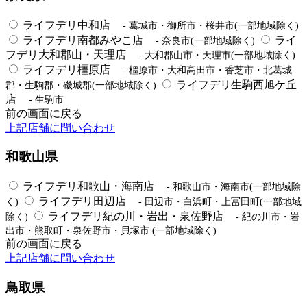
ライフデリ中和店
- 葛城市・御所市・桜井市(一部地域除く)
ライフデリ南都みやこ店
ライ
- 奈良市(一部地域除く)
フデリ大和郡山・天理店
- 大和郡山市・天理市(一部地域除く)
ライフデリ橿原店
- 橿原市・大和高田市・香芝市・北葛城
ライフデリ生駒西旭ケ丘
郡・生駒郡・磯城郡(一部地域除く)
店
- 生駒市
前の画面に戻る
上記店舗に問い合わせ
和歌山県
ライフデリ和歌山・海南店
- 和歌山市・海南市(一部地域除
ライフデリ田辺店
く)
- 田辺市・白浜町・上冨田町(一部地域
ライフデリ紀の川・岩出・泉佐野店
除く)
- 紀の川市・岩
出市・熊取町・泉佐野市・貝塚市 (一部地域除く)
前の画面に戻る
上記店舗に問い合わせ
鳥取県