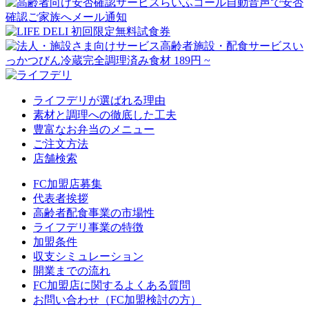
ライフデリが選ばれる理由
素材と調理への徹底した工夫
豊富なお弁当のメニュー
ご注文方法
店舗検索
FC加盟店募集
代表者挨拶
高齢者配食事業の市場性
ライフデリ事業の特徴
加盟条件
収支シミュレーション
開業までの流れ
FC加盟店に関するよくある質問
お問い合わせ（FC加盟検討の方）