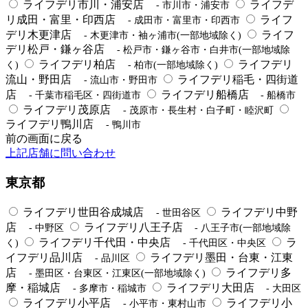
ライフデリ市川・浦安店
ライフデ
- 市川市・浦安市
リ成田・富里・印西店
ライフ
- 成田市・富里市・印西市
デリ木更津店
ライフ
- 木更津市・袖ヶ浦市(一部地域除く)
デリ松戸・鎌ヶ谷店
- 松戸市・鎌ヶ谷市・白井市(一部地域除
ライフデリ柏店
ライフデリ
く)
- 柏市(一部地域除く)
流山・野田店
ライフデリ稲毛・四街道
- 流山市・野田市
店
ライフデリ船橋店
- 千葉市稲毛区・四街道市
- 船橋市
ライフデリ茂原店
- 茂原市・長生村・白子町・睦沢町
ライフデリ鴨川店
- 鴨川市
前の画面に戻る
上記店舗に問い合わせ
東京都
ライフデリ世田谷成城店
ライフデリ中野
- 世田谷区
店
ライフデリ八王子店
- 中野区
- 八王子市(一部地域除
ライフデリ千代田・中央店
ラ
く)
- 千代田区・中央区
イフデリ品川店
ライフデリ墨田・台東・江東
- 品川区
店
ライフデリ多
- 墨田区・台東区・江東区(一部地域除く)
摩・稲城店
ライフデリ大田店
- 多摩市・稲城市
- 大田区
ライフデリ小平店
ライフデリ小
- 小平市・東村山市