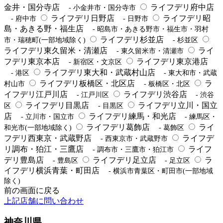
金井・国分寺店
ライフデリ府中店
- 小金井市・国分寺市
ライフデリ日野店
ライフデリ昭
- 府中市
- 日野市
島・あきる野・福生店
- 昭島市・あきる野市・福生市・羽村
ライフデリ杉並店
市・瑞穂町(一部地域除く)
- 杉並区
ライフデリ東久留米・清瀬店
ライ
- 東久留米市・清瀬市
フデリ東京本店
ライフデリ東京港店
- 新宿区・文京区
ライフデリ東大和・武蔵村山店
- 港区
- 東大和市・武蔵
ライフデリ板橋区・北区店
ラ
村山市
- 板橋区・北区
イフデリ江戸川店
ライフデリ渋谷店
- 江戸川区
- 渋谷
ライフデリ目黒店
ライフデリ立川・国立
区
- 目黒区
店
ライフデリ練馬・和光店
- 立川市・国立市
- 練馬区・
ライフデリ葛飾店
ライ
和光市(一部地域除く)
- 葛飾区
フデリ西東京・武蔵野店
ライフデ
- 西東京市・武蔵野市
リ調布・狛江・三鷹店
ライフ
- 調布市・三鷹市・狛江市
デリ豊島店
ライフデリ足立店
ラ
- 豊島区
- 足立区
イフデリ横浜青葉・町田店
- 横浜市青葉区・町田市(一部地域
除く)
前の画面に戻る
上記店舗に問い合わせ
神奈川県