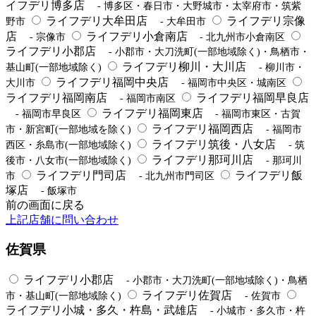
イフデリ博多店
- 博多区・春日市・大野城市・太宰府市・筑紫
ライフデリ大牟田店
ライフデリ宗像
野市
- 大牟田市
店
ライフデリ小倉南店
- 宗像市
- 北九州市小倉南区
ライフデリ小郡店
- 小郡市・大刀洗町(一部地域除く)・鳥栖市・
ライフデリ柳川・大川店
基山町(一部地域除く)
- 柳川市・
ライフデリ福岡中央店
大川市
- 福岡市中央区・城南区
ライフデリ福岡南店
ライフデリ福岡早良店
- 福岡市南区
ライフデリ福岡東店
- 福岡市早良区
- 福岡市東区・古賀
ライフデリ福岡西店
市・新宮町(一部地域を除く)
- 福岡市
ライフデリ筑後・八女店
西区・糸島市(一部地域除く)
- 筑
ライフデリ那珂川店
後市・八女市(一部地域除く)
- 那珂川
ライフデリ門司店
ライフデリ飯
市
- 北九州市門司区
塚店
- 飯塚市
前の画面に戻る
上記店舗に問い合わせ
佐賀県
ライフデリ小郡店
- 小郡市・大刀洗町(一部地域除く)・鳥栖
ライフデリ佐賀店
市・基山町(一部地域除く)
- 佐賀市
ライフデリ小城・多久・杵島・武雄店
- 小城市・多久市・杵