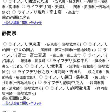
ライフデリ西濃安八店
- 安八町・輪之内町・羽島市・瑞穂
ライフデリ関・美濃店
市・海津市
- 関市・美濃市(一部地域
ライフデリ飛騨・高山店
除く)
- 高山市
前の画面に戻る
上記店舗に問い合わせ
静岡県
ライフデリ伊東店
ライフデリ
- 伊東市(一部地域除く)
函南・伊豆の国店
ラ
- 函南町・伊豆の国市(一部地域除く)
イフデリ富士・富士宮店
ライフデリ
- 富士市・富士宮市
沼津店
ライフデリ浜松中店
- 沼津市・長泉町
- 浜松市中
ライフデリ焼津店
央区・浜名区
- 焼津市・藤枝市(一部地域
ライフデリ牧之原・御前崎・吉田店
除く)
- 牧之原市・御
ライフデリ磐田・袋井店
前崎市・榛原郡吉田町
- 磐田市・
ライフデリ静岡中央店
袋井市(一部地域除く)
- 静岡市葵
ライフデリ静岡駿河店
区・清水区(一部地域除く)
- 静岡市
駿河区(一部地域除く)
前の画面に戻る
上記店舗に問い合わせ