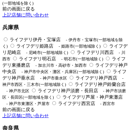
(一部地域を除く)
前の画面に戻る
上記店舗に問い合わせ
兵庫県
ライフデリ伊丹・宝塚店
- 伊丹市・宝塚市(一部地域を除
ライフデリ姫路店
ライフデ
く)
- 姫路市(一部地域除く)
リ尼崎店
ライフデリ川西店
- 尼崎市(一部地域除く)
- 川
ライフデリ明石店
ライフ
西市
- 明石市(一部地域除く)
デリ東播磨店
ライフデリ神戸
- 加古川市・高砂市・加西市
中央店
ライフ
- 神戸市中央区・灘区・兵庫区(一部地域除く)
デリ神戸垂水店
ライフデリ神戸西店
- 神戸市垂水区
-
ライフデリ神戸鈴蘭台店
神戸市西区・三木市(一部地域除く)
ライフデリ神戸須磨・長田店
- 神戸市北区
- 神戸市須磨
ライフデリ芦屋・神戸東灘店
区・長田区(一部地域を除く)
ライフデリ西宮店
- 神戸市東灘区・芦屋市
- 西宮市
前の画面に戻る
上記店舗に問い合わせ
奈良県