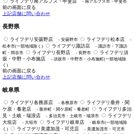
ライフデリ南アルプス・甲斐店
- 南アルプス市・甲斐市
前の画面に戻る
上記店舗に問い合わせ
長野県
ライフデリ安曇野店
ライフデリ松本店
- 安曇野市
-
ライフデリ諏訪店
松本市(一部地域除く)
- 諏訪市・下諏訪
ライフデリ長野店
ライフデリ須
町・岡谷市
- 長野市
坂・中野・小布施店
- 須坂市・中野市・小布施町(一部地域除
く)
前の画面に戻る
上記店舗に問い合わせ
岐阜県
ライフデリ各務原店
ライフデリ垂井・関
- 各務原市
ケ原・養老店
ライフデリ多治
- 垂井町・関ケ原町・養老町
見・土岐・瑞浪店
ライフデリ
- 多治見市・土岐市・瑞浪市
大垣店
ライフデリ岐阜店
- 大垣市
- 岐阜市(一部地域除
ライフデリ美濃加茂・可児店
く)
- 美濃加茂市・可児市