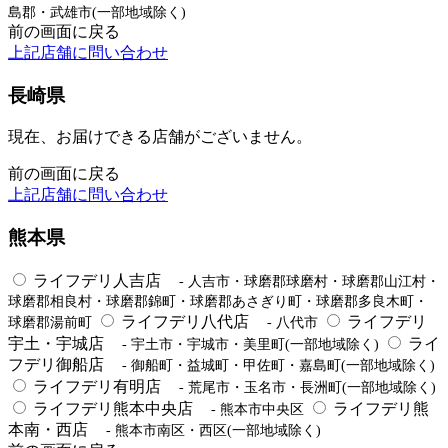
島郡・武雄市(一部地域除く)
前の画面に戻る
上記店舗に問い合わせ
長崎県
現在、お届けできる店舗がございません。
前の画面に戻る
上記店舗に問い合わせ
熊本県
ライフデリ人吉店
- 人吉市・球磨郡球磨村・球磨郡山江村・
球磨郡相良村・球磨郡錦町・球磨郡あさぎり町・球磨郡多良木町・
ライフデリ八代店
ライフデリ
球磨郡湯前町
- 八代市
宇土・宇城店
ライ
- 宇土市・宇城市・美里町(一部地域除く)
フデリ御船店
- 御船町・益城町・甲佐町・嘉島町(一部地域除く)
ライフデリ有明店
- 荒尾市・玉名市・長洲町(一部地域除く)
ライフデリ熊本中央店
ライフデリ熊
- 熊本市中央区
本南・西店
- 熊本市南区・西区(一部地域除く)