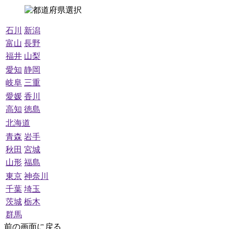
石川
新潟
富山
長野
福井
山梨
愛知
静岡
岐阜
三重
愛媛
香川
高知
徳島
北海道
青森
岩手
秋田
宮城
山形
福島
東京
神奈川
千葉
埼玉
茨城
栃木
群馬
前の画面に戻る