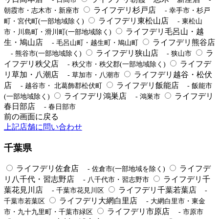
ライフデリ杉戸店
朝霞市・志木市・新座市
- 幸手市・杉戸
ライフデリ東松山店
町・宮代町(一部地域除く)
- 東松山
ライフデリ毛呂山・越
市・川島町・滑川町(一部地域除く)
生・鳩山店
ライフデリ熊谷店
- 毛呂山町・越生町・鳩山町
ライフデリ狭山店
ラ
- 熊谷市(一部地域除く)
- 狭山市
イフデリ秩父店
ライフデ
- 秩父市・秩父郡(一部地域除く)
リ草加・八潮店
ライフデリ越谷・松伏
- 草加市・八潮市
店
ライフデリ飯能店
- 越谷市・ 北葛飾郡松伏町
- 飯能市
ライフデリ鴻巣店
ライフデリ
(一部地域除く)
- 鴻巣市
春日部店
- 春日部市
前の画面に戻る
上記店舗に問い合わせ
千葉県
ライフデリ佐倉店
ライフデ
- 佐倉市(一部地域を除く)
リ八千代・習志野店
ライフデリ千
- 八千代市・習志野市
葉花見川店
ライフデリ千葉若葉店
- 千葉市花見川区
-
ライフデリ大網白里店
千葉市若葉区
- 大網白里市・東金
ライフデリ市原店
市・九十九里町・千葉市緑区
- 市原市