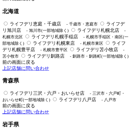
北海道
ライフデリ恵庭・千歳店
ライフデ
- 千歳市・恵庭市
リ旭川店
ライフデリ札幌北店
- 旭川市(一部地域除く)
-
ライフデリ札幌手稲店
札幌市北区
- 札幌市手稲区・南区(一
ライフデリ札幌東店
ライフ
部地域除く)
- 札幌市東区
デリ札幌豊平店
ライフデリ苫小牧店
- 札幌市豊平区
-
ライフデリ釧路店
苫小牧市
- 釧路市・釧路町(一部地域除く)
前の画面に戻る
上記店舗に問い合わせ
青森県
ライフデリ三沢・六戸・おいらせ店
- 三沢市・六戸町・
ライフデリ八戸店
おいらせ町(一部地域除く)
- 八戸市
前の画面に戻る
上記店舗に問い合わせ
岩手県