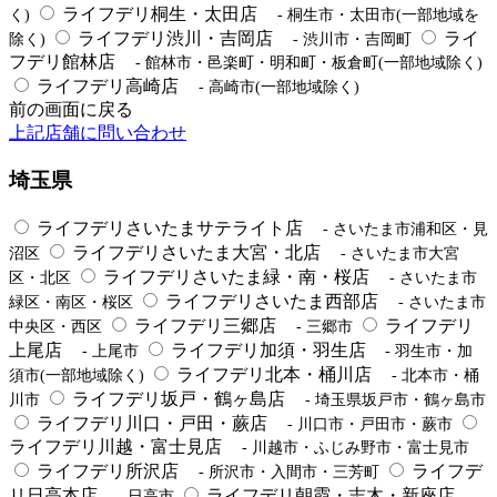
ライフデリ桐生・太田店
く)
- 桐生市・太田市(一部地域を
ライフデリ渋川・吉岡店
ライ
除く)
- 渋川市・吉岡町
フデリ館林店
- 館林市・邑楽町・明和町・板倉町(一部地域除く)
ライフデリ高崎店
- 高崎市(一部地域除く)
前の画面に戻る
上記店舗に問い合わせ
埼玉県
ライフデリさいたまサテライト店
- さいたま市浦和区・見
ライフデリさいたま大宮・北店
沼区
- さいたま市大宮
ライフデリさいたま緑・南・桜店
区・北区
- さいたま市
ライフデリさいたま西部店
緑区・南区・桜区
- さいたま市
ライフデリ三郷店
ライフデリ
中央区・西区
- 三郷市
上尾店
ライフデリ加須・羽生店
- 上尾市
- 羽生市・加
ライフデリ北本・桶川店
須市(一部地域除く)
- 北本市・桶
ライフデリ坂戸・鶴ヶ島店
川市
- 埼玉県坂戸市・鶴ヶ島市
ライフデリ川口・戸田・蕨店
- 川口市・戸田市・蕨市
ライフデリ川越・富士見店
- 川越市・ふじみ野市・富士見市
ライフデリ所沢店
ライフデ
- 所沢市・入間市・三芳町
リ日高本店
ライフデリ朝霞・志木・新座店
- 日高市
-