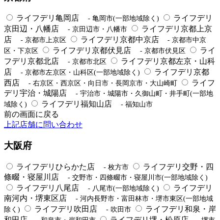
ライフデリ亀岡店
ライフデリ
- 亀岡市(一部地域除く)
京田辺・八幡店
ライフデリ京都上京
- 京田辺市・八幡市
店
ライフデリ京都中京店
- 京都市上京区
- 京都市中京
ライフデリ京都伏見店
ライ
区・下京区
- 京都市伏見区
フデリ京都北店
ライフデリ京都左京・山科
- 京都市北区
店
ライフデリ京都
- 京都市左京区・山科区(一部地域除く)
西店
ライフ
- 右京区・西京区・向日市・長岡京市・大山崎町
デリ宇治・城陽店
- 宇治市・城陽市・久御山町・井手町(一部地
ライフデリ福知山店
域除く)
- 福知山市
前の画面に戻る
上記店舗に問い合わせ
大阪府
ライフデリひらかた店
ライフデリ交野・四
- 枚方市
條畷・寝屋川店
- 交野市・四條畷市・寝屋川市(一部地域除く)
ライフデリ八尾店
ライフデリ
- 八尾市(一部地域除く)
南河内・堺東区店
- 河内長野市・富田林市・堺市東区(一部地域
ライフデリ吹田店
ライフデリ和泉・岸
除く)
- 吹田市
和田店
ライフデリ堺・松原店