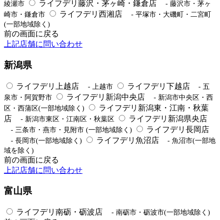
ライフデリ藤沢・茅ヶ崎・鎌倉店
綾瀬市
- 藤沢市・茅ヶ
ライフデリ西湘店
崎市・鎌倉市
- 平塚市・大磯町・二宮町
(一部地域除く)
前の画面に戻る
上記店舗に問い合わせ
新潟県
ライフデリ上越店
ライフデリ下越店
- 上越市
- 五
ライフデリ新潟中央店
泉市・阿賀野市
- 新潟市中央区・西
ライフデリ新潟東・江南・秋葉
区・西蒲区(一部地域除く)
店
ライフデリ新潟県央店
- 新潟市東区・江南区・秋葉区
ライフデリ長岡店
- 三条市・燕市・見附市 (一部地域除く)
ライフデリ魚沼店
- 長岡市(一部地域除く)
- 魚沼市(一部地
域を除く)
前の画面に戻る
上記店舗に問い合わせ
富山県
ライフデリ南砺・砺波店
- 南砺市・砺波市(一部地域除く)