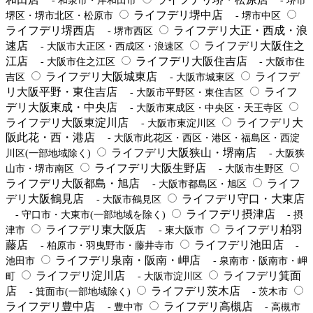
- 和泉市・岸和田市
- 堺市
ライフデリ堺中店
堺区・堺市北区・松原市
- 堺市中区
ライフデリ堺西店
ライフデリ大正・西成・浪
- 堺市西区
速店
ライフデリ大阪住之
- 大阪市大正区・西成区・浪速区
江店
ライフデリ大阪住吉店
- 大阪市住之江区
- 大阪市住
ライフデリ大阪城東店
ライフデ
吉区
- 大阪市城東区
リ大阪平野・東住吉店
ライフ
- 大阪市平野区・東住吉区
デリ大阪東成・中央店
- 大阪市東成区・中央区・天王寺区
ライフデリ大阪東淀川店
ライフデリ大
- 大阪市東淀川区
阪此花・西・港店
- 大阪市此花区・西区・港区・福島区・西淀
ライフデリ大阪狭山・堺南店
川区(一部地域除く)
- 大阪狭
ライフデリ大阪生野店
山市・堺市南区
- 大阪市生野区
ライフデリ大阪都島・旭店
ライフ
- 大阪市都島区・旭区
デリ大阪鶴見店
ライフデリ守口・大東店
- 大阪市鶴見区
ライフデリ摂津店
- 守口市・大東市(一部地域を除く)
- 摂
ライフデリ東大阪店
ライフデリ柏羽
津市
- 東大阪市
藤店
ライフデリ池田店
- 柏原市・羽曳野市・藤井寺市
-
ライフデリ泉南・阪南・岬店
池田市
- 泉南市・阪南市・岬
ライフデリ淀川店
ライフデリ箕面
町
- 大阪市淀川区
店
ライフデリ茨木店
- 箕面市(一部地域除く)
- 茨木市
ライフデリ豊中店
ライフデリ高槻店
- 豊中市
- 高槻市