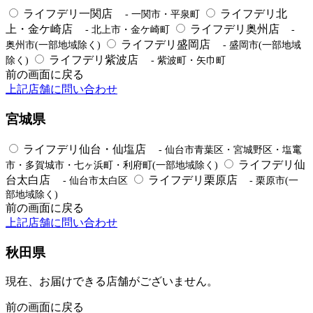
ライフデリ一関店
ライフデリ北
- 一関市・平泉町
上・金ケ崎店
ライフデリ奥州店
- 北上市・金ケ崎町
-
ライフデリ盛岡店
奥州市(一部地域除く)
- 盛岡市(一部地域
ライフデリ紫波店
除く)
- 紫波町・矢巾町
前の画面に戻る
上記店舗に問い合わせ
宮城県
ライフデリ仙台・仙塩店
- 仙台市青葉区・宮城野区・塩竃
ライフデリ仙
市・多賀城市・七ヶ浜町・利府町(一部地域除く)
台太白店
ライフデリ栗原店
- 仙台市太白区
- 栗原市(一
部地域除く)
前の画面に戻る
上記店舗に問い合わせ
秋田県
現在、お届けできる店舗がございません。
前の画面に戻る