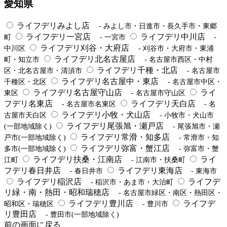
愛知県
ライフデリみよし店
- みよし市・日進市・長久手市・東郷
ライフデリ一宮店
ライフデリ中川店
町
- 一宮市
-
ライフデリ刈谷・大府店
中川区
- 刈谷市・大府市・東浦
ライフデリ北名古屋店
町・知立市
- 名古屋市西区・中村
ライフデリ千種・北店
区・北名古屋市・清須市
- 名古屋市
ライフデリ名古屋中・東店
千種区・北区
- 名古屋市中区・
ライフデリ名古屋守山店
ライ
東区
- 名古屋市守山区
フデリ名東店
ライフデリ天白店
- 名古屋市名東区
- 名
ライフデリ小牧・犬山店
古屋市天白区
- 小牧市・犬山市
ライフデリ尾張旭・瀬戸店
(一部地域除く)
- 尾張旭市・瀬
ライフデリ常滑・知多店
戸市(一部地域除く)
- 常滑市・知
ライフデリ弥富・蟹江店
多市(一部地域除く)
- 弥富市・蟹
ライフデリ扶桑・江南店
ライ
江町
- 江南市・扶桑町
フデリ春日井店
ライフデリ東海店
- 春日井市
- 東海市
ライフデリ稲沢店
ライフデ
- 稲沢市・あま市・大治町
リ緑・南・熱田・昭和瑞穂店
- 名古屋市緑区・南区・熱田区・
ライフデリ豊川店
ライフデ
昭和区・瑞穂区
- 豊川市
リ豊田店
- 豊田市(一部地域除く)
前の画面に戻る