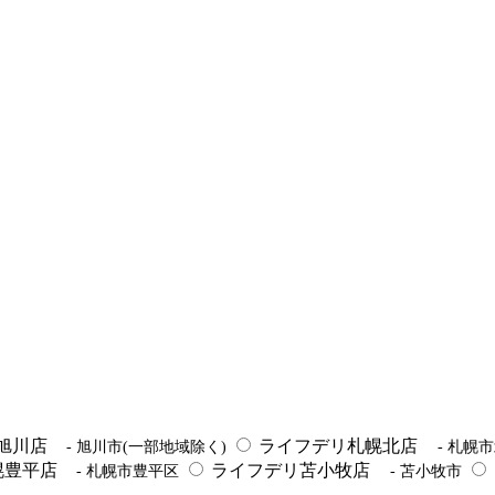
旭川店
ライフデリ札幌北店
- 旭川市(一部地域除く)
- 札幌
幌豊平店
ライフデリ苫小牧店
- 札幌市豊平区
- 苫小牧市