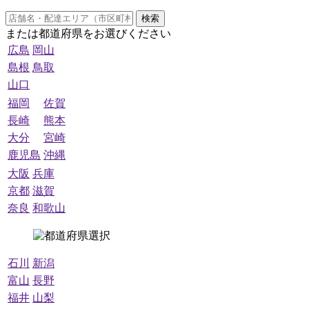
検索
または都道府県をお選びください
広島
岡山
島根
鳥取
山口
福岡
佐賀
長崎
熊本
大分
宮崎
鹿児島
沖縄
大阪
兵庫
京都
滋賀
奈良
和歌山
石川
新潟
富山
長野
福井
山梨