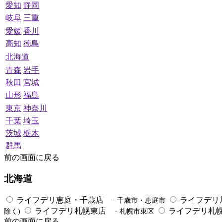
愛知
静岡
岐阜
三重
愛媛
香川
高知
徳島
北海道
青森
岩手
秋田
宮城
山形
福島
東京
神奈川
千葉
埼玉
茨城
栃木
群馬
前の画面に戻る
北海道
ライフデリ恵庭・千歳店
ライフデリ
- 千歳市・恵庭市
ライフデリ札幌東店
ライフデリ札
除く)
- 札幌市東区
前の画面に戻る