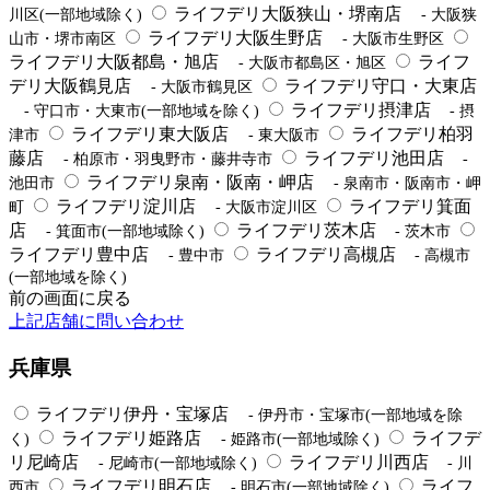
ライフデリ大阪狭山・堺南店
川区(一部地域除く)
- 大阪狭
ライフデリ大阪生野店
山市・堺市南区
- 大阪市生野区
ライフデリ大阪都島・旭店
ライフ
- 大阪市都島区・旭区
デリ大阪鶴見店
ライフデリ守口・大東店
- 大阪市鶴見区
ライフデリ摂津店
- 守口市・大東市(一部地域を除く)
- 摂
ライフデリ東大阪店
ライフデリ柏羽
津市
- 東大阪市
藤店
ライフデリ池田店
- 柏原市・羽曳野市・藤井寺市
-
ライフデリ泉南・阪南・岬店
池田市
- 泉南市・阪南市・岬
ライフデリ淀川店
ライフデリ箕面
町
- 大阪市淀川区
店
ライフデリ茨木店
- 箕面市(一部地域除く)
- 茨木市
ライフデリ豊中店
ライフデリ高槻店
- 豊中市
- 高槻市
(一部地域を除く)
前の画面に戻る
上記店舗に問い合わせ
兵庫県
ライフデリ伊丹・宝塚店
- 伊丹市・宝塚市(一部地域を除
ライフデリ姫路店
ライフデ
く)
- 姫路市(一部地域除く)
リ尼崎店
ライフデリ川西店
- 尼崎市(一部地域除く)
- 川
ライフデリ明石店
ライフ
西市
- 明石市(一部地域除く)