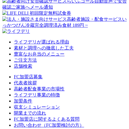
ライフデリが選ばれる理由
素材と調理への徹底した工夫
豊富なお弁当のメニュー
ご注文方法
店舗検索
FC加盟店募集
代表者挨拶
高齢者配食事業の市場性
ライフデリ事業の特徴
加盟条件
収支シミュレーション
開業までの流れ
FC加盟店に関するよくある質問
お問い合わせ（FC加盟検討の方）