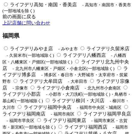
ライフデリ高知・南国・香美店
- 高知市・南国市・香美市
(一部地域を除く)
前の画面に戻る
上記店舗に問い合わせ
福岡県
ライフデリみやま店
ライフデリ久留米店
- みやま市
ライフデリ八幡西店
- 久留米市(一部地域除く)
- 八幡西
ライフデリ北九州中央
区・八幡東区・戸畑区(一部地域除く)
店
ラ
- 北九州市八幡東区・戸畑区・小倉北区(一部地域除く)
イフデリ博多店
- 博多区・春日市・大野城市・太宰府市・筑紫
ライフデリ大牟田店
ライフデリ宗像
野市
- 大牟田市
店
ライフデリ小倉南店
- 宗像市
- 北九州市小倉南区
ライフデリ小郡店
- 小郡市・大刀洗町(一部地域除く)・鳥栖市・
ライフデリ柳川・大川店
基山町(一部地域除く)
- 柳川市・
ライフデリ福岡中央店
大川市
- 福岡市中央区・城南区
ライフデリ福岡南店
ライフデリ福岡早良店
- 福岡市南区
ライフデリ福岡東店
- 福岡市早良区
- 福岡市東区・古賀
ライフデリ福岡西店
市・新宮町(一部地域を除く)
- 福岡市
ライフデリ筑後・八女店
西区・糸島市(一部地域除く)
- 筑