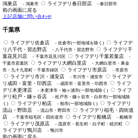
鴻巣店
ライフデリ春日部店
- 鴻巣市
- 春日部市
前の画面に戻る
上記店舗に問い合わせ
千葉県
ライフデリ佐倉店
ライフデ
- 佐倉市(一部地域を除く)
リ八千代・習志野店
ライフデリ千
- 八千代市・習志野市
葉花見川店
ライフデリ千葉若葉店
- 千葉市花見川区
-
ライフデリ大網白里店
千葉市若葉区
- 大網白里市・東金
ライフデリ市原店
市・九十九里町・千葉市緑区
- 市原市
ライフデリ市川・浦安店
ライフデ
- 市川市・浦安市
リ成田・富里・印西店
ライフ
- 成田市・富里市・印西市
デリ木更津店
ライフ
- 木更津市・袖ヶ浦市(一部地域除く)
デリ松戸・鎌ヶ谷店
- 松戸市・鎌ヶ谷市・白井市(一部地域除
ライフデリ柏店
ライフデリ
く)
- 柏市(一部地域除く)
流山・野田店
ライフデリ稲毛・四街道
- 流山市・野田市
店
ライフデリ船橋店
- 千葉市稲毛区・四街道市
- 船橋市
ライフデリ茂原店
- 茂原市・長生村・白子町・睦沢町
ライフデリ鴨川店
- 鴨川市
前の画面に戻る