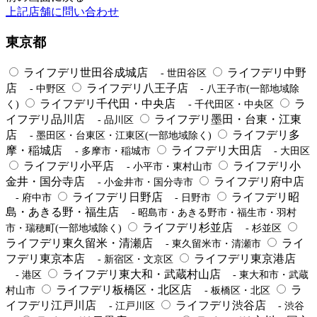
上記店舗に問い合わせ
東京都
ライフデリ世田谷成城店
ライフデリ中野
- 世田谷区
店
ライフデリ八王子店
- 中野区
- 八王子市(一部地域除
ライフデリ千代田・中央店
ラ
く)
- 千代田区・中央区
イフデリ品川店
ライフデリ墨田・台東・江東
- 品川区
店
ライフデリ多
- 墨田区・台東区・江東区(一部地域除く)
摩・稲城店
ライフデリ大田店
- 多摩市・稲城市
- 大田区
ライフデリ小平店
ライフデリ小
- 小平市・東村山市
金井・国分寺店
ライフデリ府中店
- 小金井市・国分寺市
ライフデリ日野店
ライフデリ昭
- 府中市
- 日野市
島・あきる野・福生店
- 昭島市・あきる野市・福生市・羽村
ライフデリ杉並店
市・瑞穂町(一部地域除く)
- 杉並区
ライフデリ東久留米・清瀬店
ライ
- 東久留米市・清瀬市
フデリ東京本店
ライフデリ東京港店
- 新宿区・文京区
ライフデリ東大和・武蔵村山店
- 港区
- 東大和市・武蔵
ライフデリ板橋区・北区店
ラ
村山市
- 板橋区・北区
イフデリ江戸川店
ライフデリ渋谷店
- 江戸川区
- 渋谷