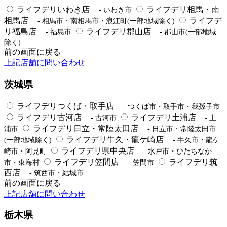
ライフデリいわき店
ライフデリ相馬・南
- いわき市
相馬店
ライフデ
- 相馬市・南相馬市・浪江町(一部地域除く)
リ福島店
ライフデリ郡山店
- 福島市
- 郡山市(一部地域
除く)
前の画面に戻る
上記店舗に問い合わせ
茨城県
ライフデリつくば・取手店
- つくば市・取手市・我孫子市
ライフデリ古河店
ライフデリ土浦店
- 古河市
- 土
ライフデリ日立・常陸太田店
浦市
- 日立市・常陸太田市
ライフデリ牛久・龍ケ崎店
(一部地域除く)
- 牛久市・龍ケ
ライフデリ県中央店
崎市・阿見町
- 水戸市・ひたちなか
ライフデリ笠間店
ライフデリ筑
市・東海村
- 笠間市
西店
- 筑西市・結城市
前の画面に戻る
上記店舗に問い合わせ
栃木県