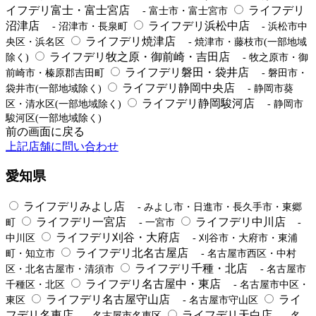
イフデリ富士・富士宮店
ライフデリ
- 富士市・富士宮市
沼津店
ライフデリ浜松中店
- 沼津市・長泉町
- 浜松市中
ライフデリ焼津店
央区・浜名区
- 焼津市・藤枝市(一部地域
ライフデリ牧之原・御前崎・吉田店
除く)
- 牧之原市・御
ライフデリ磐田・袋井店
前崎市・榛原郡吉田町
- 磐田市・
ライフデリ静岡中央店
袋井市(一部地域除く)
- 静岡市葵
ライフデリ静岡駿河店
区・清水区(一部地域除く)
- 静岡市
駿河区(一部地域除く)
前の画面に戻る
上記店舗に問い合わせ
愛知県
ライフデリみよし店
- みよし市・日進市・長久手市・東郷
ライフデリ一宮店
ライフデリ中川店
町
- 一宮市
-
ライフデリ刈谷・大府店
中川区
- 刈谷市・大府市・東浦
ライフデリ北名古屋店
町・知立市
- 名古屋市西区・中村
ライフデリ千種・北店
区・北名古屋市・清須市
- 名古屋市
ライフデリ名古屋中・東店
千種区・北区
- 名古屋市中区・
ライフデリ名古屋守山店
ライ
東区
- 名古屋市守山区
フデリ名東店
ライフデリ天白店
- 名古屋市名東区
- 名