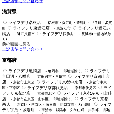
上記店舗に問い合わせ
滋賀県
ライフデリ彦根店
- 彦根市・愛荘町・豊郷町・甲良町・多賀
ライフデリ東近江店
ライフデリ近江八
町
- 東近江市
幡店
ライフデリ長浜店
- 近江八幡市
- 長浜市(一部地域除
く)
前の画面に戻る
上記店舗に問い合わせ
京都府
ライフデリ亀岡店
ライフデリ
- 亀岡市(一部地域除く)
京田辺・八幡店
ライフデリ京都上京
- 京田辺市・八幡市
店
ライフデリ京都中京店
- 京都市上京区
- 京都市中京
ライフデリ京都伏見店
ライ
区・下京区
- 京都市伏見区
フデリ京都北店
ライフデリ京都左京・山科
- 京都市北区
店
ライフデリ京都
- 京都市左京区・山科区(一部地域除く)
西店
ライフ
- 右京区・西京区・向日市・長岡京市・大山崎町
デリ宇治・城陽店
- 宇治市・城陽市・久御山町・井手町(一部地