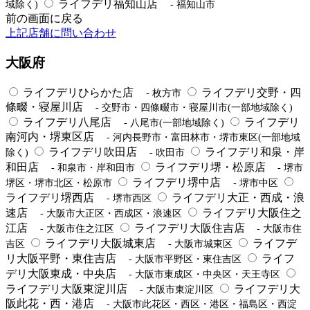
ライフデリ福知山店
域除く)
- 福知山市
前の画面に戻る
上記店舗に問い合わせ
大阪府
ライフデリひらかた店
ライフデリ交野・四
- 枚方市
條畷・寝屋川店
- 交野市・四條畷市・寝屋川市(一部地域除く)
ライフデリ八尾店
ライフデリ
- 八尾市(一部地域除く)
南河内・堺東区店
- 河内長野市・富田林市・堺市東区(一部地域
ライフデリ吹田店
ライフデリ和泉・岸
除く)
- 吹田市
和田店
ライフデリ堺・松原店
- 和泉市・岸和田市
- 堺市
ライフデリ堺中店
堺区・堺市北区・松原市
- 堺市中区
ライフデリ堺西店
ライフデリ大正・西成・浪
- 堺市西区
速店
ライフデリ大阪住之
- 大阪市大正区・西成区・浪速区
江店
ライフデリ大阪住吉店
- 大阪市住之江区
- 大阪市住
ライフデリ大阪城東店
ライフデ
吉区
- 大阪市城東区
リ大阪平野・東住吉店
ライフ
- 大阪市平野区・東住吉区
デリ大阪東成・中央店
- 大阪市東成区・中央区・天王寺区
ライフデリ大阪東淀川店
ライフデリ大
- 大阪市東淀川区
阪此花・西・港店
- 大阪市此花区・西区・港区・福島区・西淀