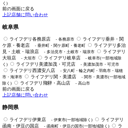
く)
前の画面に戻る
上記店舗に問い合わせ
岐阜県
ライフデリ各務原店
ライフデリ垂井・関
- 各務原市
ケ原・養老店
ライフデリ多治
- 垂井町・関ケ原町・養老町
見・土岐・瑞浪店
ライフデリ
- 多治見市・土岐市・瑞浪市
大垣店
ライフデリ岐阜店
- 大垣市
- 岐阜市(一部地域除
ライフデリ美濃加茂・可児店
く)
- 美濃加茂市・可児市
ライフデリ西濃安八店
- 安八町・輪之内町・羽島市・瑞穂
ライフデリ関・美濃店
市・海津市
- 関市・美濃市(一部地域
ライフデリ飛騨・高山店
除く)
- 高山市
前の画面に戻る
上記店舗に問い合わせ
静岡県
ライフデリ伊東店
ライフデリ
- 伊東市(一部地域除く)
函南・伊豆の国店
ラ
- 函南町・伊豆の国市(一部地域除く)