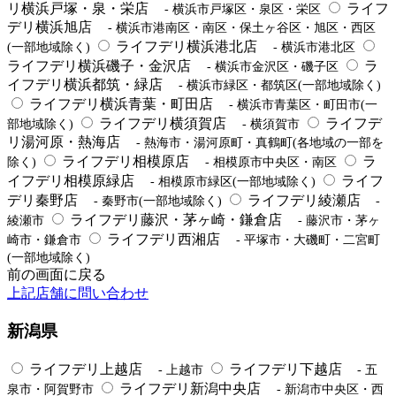
リ横浜戸塚・泉・栄店
ライフ
- 横浜市戸塚区・泉区・栄区
デリ横浜旭店
- 横浜市港南区・南区・保土ヶ谷区・旭区・西区
ライフデリ横浜港北店
(一部地域除く)
- 横浜市港北区
ライフデリ横浜磯子・金沢店
ラ
- 横浜市金沢区・磯子区
イフデリ横浜都筑・緑店
- 横浜市緑区・都筑区(一部地域除く)
ライフデリ横浜青葉・町田店
- 横浜市青葉区・町田市(一
ライフデリ横須賀店
ライフデ
部地域除く)
- 横須賀市
リ湯河原・熱海店
- 熱海市・湯河原町・真鶴町(各地域の一部を
ライフデリ相模原店
ラ
除く)
- 相模原市中央区・南区
イフデリ相模原緑店
ライフ
- 相模原市緑区(一部地域除く)
デリ秦野店
ライフデリ綾瀬店
- 秦野市(一部地域除く)
-
ライフデリ藤沢・茅ヶ崎・鎌倉店
綾瀬市
- 藤沢市・茅ヶ
ライフデリ西湘店
崎市・鎌倉市
- 平塚市・大磯町・二宮町
(一部地域除く)
前の画面に戻る
上記店舗に問い合わせ
新潟県
ライフデリ上越店
ライフデリ下越店
- 上越市
- 五
ライフデリ新潟中央店
泉市・阿賀野市
- 新潟市中央区・西