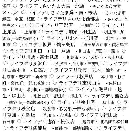
ライフデリさいたま大宮・北店
沼区
- さいたま市大宮
ライフデリさいたま緑・南・桜店
区・北区
- さいたま市
ライフデリさいたま西部店
緑区・南区・桜区
- さいたま市
ライフデリ三郷店
ライフデリ
中央区・西区
- 三郷市
上尾店
ライフデリ加須・羽生店
- 上尾市
- 羽生市・加
ライフデリ北本・桶川店
須市(一部地域除く)
- 北本市・桶
ライフデリ坂戸・鶴ヶ島店
川市
- 埼玉県坂戸市・鶴ヶ島市
ライフデリ川口・戸田・蕨店
- 川口市・戸田市・蕨市
ライフデリ川越・富士見店
- 川越市・ふじみ野市・富士見市
ライフデリ所沢店
ライフデ
- 所沢市・入間市・三芳町
リ日高本店
ライフデリ朝霞・志木・新座店
- 日高市
-
ライフデリ杉戸店
朝霞市・志木市・新座市
- 幸手市・杉戸
ライフデリ東松山店
町・宮代町(一部地域除く)
- 東松山
ライフデリ毛呂山・越
市・川島町・滑川町(一部地域除く)
生・鳩山店
ライフデリ熊谷店
- 毛呂山町・越生町・鳩山町
ライフデリ狭山店
ラ
- 熊谷市(一部地域除く)
- 狭山市
イフデリ秩父店
ライフデ
- 秩父市・秩父郡(一部地域除く)
リ草加・八潮店
ライフデリ行田店
- 草加市・八潮市
-
ライフデリ越谷・松伏店
行田市
- 越谷市・ 北葛飾郡松伏町
ライフデリ飯能店
ライフデリ
- 飯能市(一部地域除く)