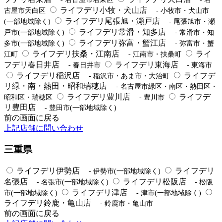
ライフデリ小牧・犬山店
古屋市天白区
- 小牧市・犬山市
ライフデリ尾張旭・瀬戸店
(一部地域除く)
- 尾張旭市・瀬
ライフデリ常滑・知多店
戸市(一部地域除く)
- 常滑市・知
ライフデリ弥富・蟹江店
多市(一部地域除く)
- 弥富市・蟹
ライフデリ扶桑・江南店
ライ
江町
- 江南市・扶桑町
フデリ春日井店
ライフデリ東海店
- 春日井市
- 東海市
ライフデリ稲沢店
ライフデ
- 稲沢市・あま市・大治町
リ緑・南・熱田・昭和瑞穂店
- 名古屋市緑区・南区・熱田区・
ライフデリ豊川店
ライフデ
昭和区・瑞穂区
- 豊川市
リ豊田店
- 豊田市(一部地域除く)
前の画面に戻る
上記店舗に問い合わせ
三重県
ライフデリ伊勢店
ライフデリ
- 伊勢市(一部地域除く)
名張店
ライフデリ松阪店
- 名張市(一部地域除く)
- 松阪
ライフデリ津店
市(一部地域除く)
- 津市(一部地域除く)
ライフデリ鈴鹿・亀山店
- 鈴鹿市・亀山市
前の画面に戻る