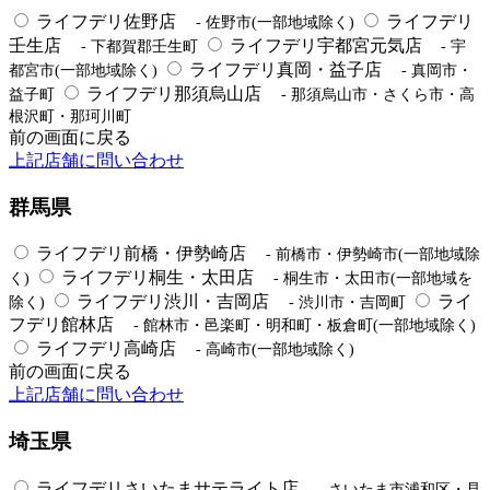
ライフデリ佐野店
ライフデリ
- 佐野市(一部地域除く)
壬生店
ライフデリ宇都宮元気店
- 下都賀郡壬生町
- 宇
ライフデリ真岡・益子店
都宮市(一部地域除く)
- 真岡市・
ライフデリ那須烏山店
益子町
- 那須烏山市・さくら市・高
根沢町・那珂川町
前の画面に戻る
上記店舗に問い合わせ
群馬県
ライフデリ前橋・伊勢崎店
- 前橋市・伊勢崎市(一部地域除
ライフデリ桐生・太田店
く)
- 桐生市・太田市(一部地域を
ライフデリ渋川・吉岡店
ライ
除く)
- 渋川市・吉岡町
フデリ館林店
- 館林市・邑楽町・明和町・板倉町(一部地域除く)
ライフデリ高崎店
- 高崎市(一部地域除く)
前の画面に戻る
上記店舗に問い合わせ
埼玉県
ライフデリさいたまサテライト店
- さいたま市浦和区・見