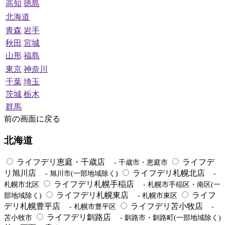
高知
徳島
北海道
青森
岩手
秋田
宮城
山形
福島
東京
神奈川
千葉
埼玉
茨城
栃木
群馬
前の画面に戻る
北海道
ライフデリ恵庭・千歳店
ライフデ
- 千歳市・恵庭市
リ旭川店
ライフデリ札幌北店
- 旭川市(一部地域除く)
-
ライフデリ札幌手稲店
札幌市北区
- 札幌市手稲区・南区(一
ライフデリ札幌東店
ライフ
部地域除く)
- 札幌市東区
デリ札幌豊平店
ライフデリ苫小牧店
- 札幌市豊平区
-
ライフデリ釧路店
苫小牧市
- 釧路市・釧路町(一部地域除く)