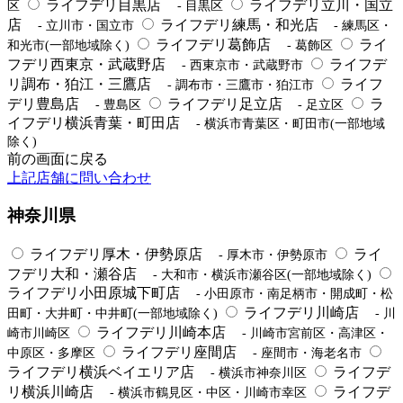
ライフデリ目黒店
ライフデリ立川・国立
区
- 目黒区
店
ライフデリ練馬・和光店
- 立川市・国立市
- 練馬区・
ライフデリ葛飾店
ライ
和光市(一部地域除く)
- 葛飾区
フデリ西東京・武蔵野店
ライフデ
- 西東京市・武蔵野市
リ調布・狛江・三鷹店
ライフ
- 調布市・三鷹市・狛江市
デリ豊島店
ライフデリ足立店
ラ
- 豊島区
- 足立区
イフデリ横浜青葉・町田店
- 横浜市青葉区・町田市(一部地域
除く)
前の画面に戻る
上記店舗に問い合わせ
神奈川県
ライフデリ厚木・伊勢原店
ライ
- 厚木市・伊勢原市
フデリ大和・瀬谷店
- 大和市・横浜市瀬谷区(一部地域除く)
ライフデリ小田原城下町店
- 小田原市・南足柄市・開成町・松
ライフデリ川崎店
田町・大井町・中井町(一部地域除く)
- 川
ライフデリ川崎本店
崎市川崎区
- 川崎市宮前区・高津区・
ライフデリ座間店
中原区・多摩区
- 座間市・海老名市
ライフデリ横浜ベイエリア店
ライフデ
- 横浜市神奈川区
リ横浜川崎店
ライフデ
- 横浜市鶴見区・中区・川崎市幸区