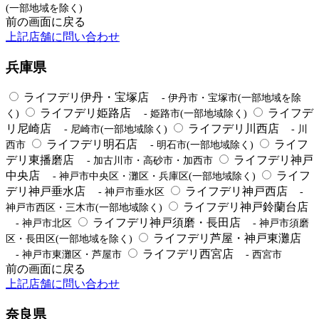
(一部地域を除く)
前の画面に戻る
上記店舗に問い合わせ
兵庫県
ライフデリ伊丹・宝塚店
- 伊丹市・宝塚市(一部地域を除
ライフデリ姫路店
ライフデ
く)
- 姫路市(一部地域除く)
リ尼崎店
ライフデリ川西店
- 尼崎市(一部地域除く)
- 川
ライフデリ明石店
ライフ
西市
- 明石市(一部地域除く)
デリ東播磨店
ライフデリ神戸
- 加古川市・高砂市・加西市
中央店
ライフ
- 神戸市中央区・灘区・兵庫区(一部地域除く)
デリ神戸垂水店
ライフデリ神戸西店
- 神戸市垂水区
-
ライフデリ神戸鈴蘭台店
神戸市西区・三木市(一部地域除く)
ライフデリ神戸須磨・長田店
- 神戸市北区
- 神戸市須磨
ライフデリ芦屋・神戸東灘店
区・長田区(一部地域を除く)
ライフデリ西宮店
- 神戸市東灘区・芦屋市
- 西宮市
前の画面に戻る
上記店舗に問い合わせ
奈良県