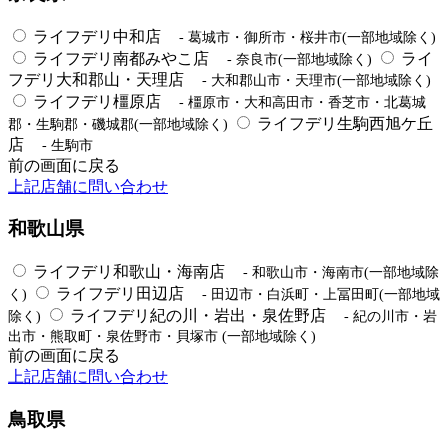
ライフデリ中和店
- 葛城市・御所市・桜井市(一部地域除く)
ライフデリ南都みやこ店
ライ
- 奈良市(一部地域除く)
フデリ大和郡山・天理店
- 大和郡山市・天理市(一部地域除く)
ライフデリ橿原店
- 橿原市・大和高田市・香芝市・北葛城
ライフデリ生駒西旭ケ丘
郡・生駒郡・磯城郡(一部地域除く)
店
- 生駒市
前の画面に戻る
上記店舗に問い合わせ
和歌山県
ライフデリ和歌山・海南店
- 和歌山市・海南市(一部地域除
ライフデリ田辺店
く)
- 田辺市・白浜町・上冨田町(一部地域
ライフデリ紀の川・岩出・泉佐野店
除く)
- 紀の川市・岩
出市・熊取町・泉佐野市・貝塚市 (一部地域除く)
前の画面に戻る
上記店舗に問い合わせ
鳥取県