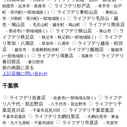
ライフデリ杉戸店
朝霞市・志木市・新座市
- 幸手市・杉戸
ライフデリ東松山店
町・宮代町(一部地域除く)
- 東松山
ライフデリ毛呂山・越
市・川島町・滑川町(一部地域除く)
生・鳩山店
ライフデリ熊谷店
- 毛呂山町・越生町・鳩山町
ライフデリ狭山店
ラ
- 熊谷市(一部地域除く)
- 狭山市
イフデリ秩父店
ライフデ
- 秩父市・秩父郡(一部地域除く)
リ草加・八潮店
ライフデリ越谷・松伏
- 草加市・八潮市
店
ライフデリ飯能店
- 越谷市・ 北葛飾郡松伏町
- 飯能市
ライフデリ鴻巣店
ライフデリ
(一部地域除く)
- 鴻巣市
春日部店
- 春日部市
前の画面に戻る
上記店舗に問い合わせ
千葉県
ライフデリ佐倉店
ライフデ
- 佐倉市(一部地域を除く)
リ八千代・習志野店
ライフデリ千
- 八千代市・習志野市
葉花見川店
ライフデリ千葉若葉店
- 千葉市花見川区
-
ライフデリ大網白里店
千葉市若葉区
- 大網白里市・東金
ライフデリ市原店
市・九十九里町・千葉市緑区
- 市原市