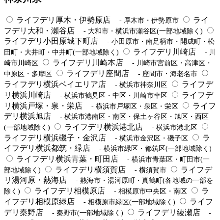
ライフデリ厚木・伊勢原店
ライ
- 厚木市・伊勢原市
フデリ大和・瀬谷店
- 大和市・横浜市瀬谷区(一部地域除く)
ライフデリ小田原城下町店
- 小田原市・南足柄市・開成町・松
ライフデリ川崎店
田町・大井町・中井町(一部地域除く)
- 川
ライフデリ川崎本店
崎市川崎区
- 川崎市宮前区・高津区・
ライフデリ座間店
中原区・多摩区
- 座間市・海老名市
ライフデリ横浜ベイエリア店
ライフデ
- 横浜市神奈川区
リ横浜川崎店
ライフデ
- 横浜市鶴見区・中区・川崎市幸区
リ横浜戸塚・泉・栄店
ライフ
- 横浜市戸塚区・泉区・栄区
デリ横浜旭店
- 横浜市港南区・南区・保土ヶ谷区・旭区・西区
ライフデリ横浜港北店
(一部地域除く)
- 横浜市港北区
ライフデリ横浜磯子・金沢店
ラ
- 横浜市金沢区・磯子区
イフデリ横浜都筑・緑店
- 横浜市緑区・都筑区(一部地域除く)
ライフデリ横浜青葉・町田店
- 横浜市青葉区・町田市(一
ライフデリ横須賀店
ライフデ
部地域除く)
- 横須賀市
リ湯河原・熱海店
- 熱海市・湯河原町・真鶴町(各地域の一部を
ライフデリ相模原店
ラ
除く)
- 相模原市中央区・南区
イフデリ相模原緑店
ライフ
- 相模原市緑区(一部地域除く)
デリ秦野店
ライフデリ綾瀬店
- 秦野市(一部地域除く)
-