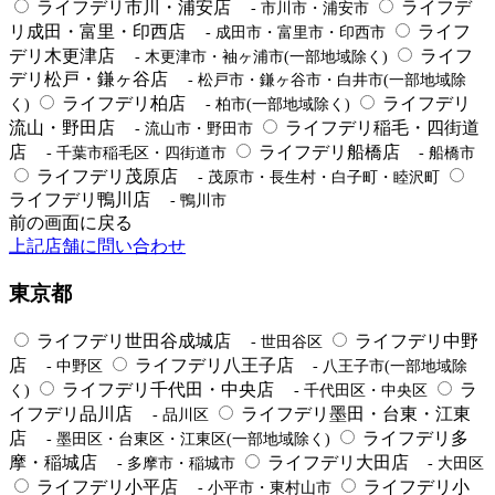
ライフデリ市川・浦安店
ライフデ
- 市川市・浦安市
リ成田・富里・印西店
ライフ
- 成田市・富里市・印西市
デリ木更津店
ライフ
- 木更津市・袖ヶ浦市(一部地域除く)
デリ松戸・鎌ヶ谷店
- 松戸市・鎌ヶ谷市・白井市(一部地域除
ライフデリ柏店
ライフデリ
く)
- 柏市(一部地域除く)
流山・野田店
ライフデリ稲毛・四街道
- 流山市・野田市
店
ライフデリ船橋店
- 千葉市稲毛区・四街道市
- 船橋市
ライフデリ茂原店
- 茂原市・長生村・白子町・睦沢町
ライフデリ鴨川店
- 鴨川市
前の画面に戻る
上記店舗に問い合わせ
東京都
ライフデリ世田谷成城店
ライフデリ中野
- 世田谷区
店
ライフデリ八王子店
- 中野区
- 八王子市(一部地域除
ライフデリ千代田・中央店
ラ
く)
- 千代田区・中央区
イフデリ品川店
ライフデリ墨田・台東・江東
- 品川区
店
ライフデリ多
- 墨田区・台東区・江東区(一部地域除く)
摩・稲城店
ライフデリ大田店
- 多摩市・稲城市
- 大田区
ライフデリ小平店
ライフデリ小
- 小平市・東村山市