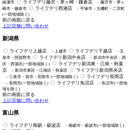
ライフデリ藤沢・茅ヶ崎・鎌倉店
綾瀬市
- 藤沢市・茅ヶ
ライフデリ西湘店
崎市・鎌倉市
- 平塚市・大磯町・二宮町
(一部地域除く)
前の画面に戻る
上記店舗に問い合わせ
新潟県
ライフデリ上越店
ライフデリ下越店
- 上越市
- 五
ライフデリ新潟中央店
泉市・阿賀野市
- 新潟市中央区・西
ライフデリ新潟東・江南・秋葉
区・西蒲区(一部地域除く)
店
ライフデリ新潟県央店
- 新潟市東区・江南区・秋葉区
ライフデリ長岡店
- 三条市・燕市・見附市 (一部地域除く)
ライフデリ魚沼店
- 長岡市(一部地域除く)
- 魚沼市(一部地
域を除く)
前の画面に戻る
上記店舗に問い合わせ
富山県
ライフデリ南砺・砺波店
- 南砺市・砺波市(一部地域除く)