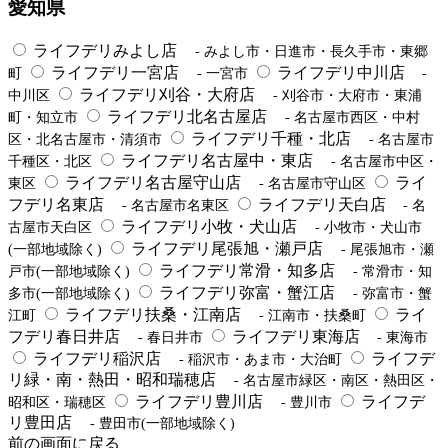
愛知県
ライフデリみよし店
- みよし市・日進市・長久手市・東郷
ライフデリ一宮店
ライフデリ中川店
町
- 一宮市
-
ライフデリ刈谷・大府店
中川区
- 刈谷市・大府市・東浦
ライフデリ北名古屋店
町・知立市
- 名古屋市西区・中村
ライフデリ千種・北店
区・北名古屋市・清須市
- 名古屋市
ライフデリ名古屋中・東店
千種区・北区
- 名古屋市中区・
ライフデリ名古屋守山店
ライ
東区
- 名古屋市守山区
フデリ名東店
ライフデリ天白店
- 名古屋市名東区
- 名
ライフデリ小牧・犬山店
古屋市天白区
- 小牧市・犬山市
ライフデリ尾張旭・瀬戸店
(一部地域除く)
- 尾張旭市・瀬
ライフデリ常滑・知多店
戸市(一部地域除く)
- 常滑市・知
ライフデリ弥富・蟹江店
多市(一部地域除く)
- 弥富市・蟹
ライフデリ扶桑・江南店
ライ
江町
- 江南市・扶桑町
フデリ春日井店
ライフデリ東海店
- 春日井市
- 東海市
ライフデリ稲沢店
ライフデ
- 稲沢市・あま市・大治町
リ緑・南・熱田・昭和瑞穂店
- 名古屋市緑区・南区・熱田区・
ライフデリ豊川店
ライフデ
昭和区・瑞穂区
- 豊川市
リ豊田店
- 豊田市(一部地域除く)
前の画面に戻る