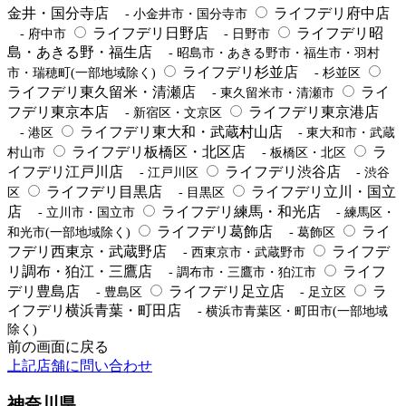
金井・国分寺店
ライフデリ府中店
- 小金井市・国分寺市
ライフデリ日野店
ライフデリ昭
- 府中市
- 日野市
島・あきる野・福生店
- 昭島市・あきる野市・福生市・羽村
ライフデリ杉並店
市・瑞穂町(一部地域除く)
- 杉並区
ライフデリ東久留米・清瀬店
ライ
- 東久留米市・清瀬市
フデリ東京本店
ライフデリ東京港店
- 新宿区・文京区
ライフデリ東大和・武蔵村山店
- 港区
- 東大和市・武蔵
ライフデリ板橋区・北区店
ラ
村山市
- 板橋区・北区
イフデリ江戸川店
ライフデリ渋谷店
- 江戸川区
- 渋谷
ライフデリ目黒店
ライフデリ立川・国立
区
- 目黒区
店
ライフデリ練馬・和光店
- 立川市・国立市
- 練馬区・
ライフデリ葛飾店
ライ
和光市(一部地域除く)
- 葛飾区
フデリ西東京・武蔵野店
ライフデ
- 西東京市・武蔵野市
リ調布・狛江・三鷹店
ライフ
- 調布市・三鷹市・狛江市
デリ豊島店
ライフデリ足立店
ラ
- 豊島区
- 足立区
イフデリ横浜青葉・町田店
- 横浜市青葉区・町田市(一部地域
除く)
前の画面に戻る
上記店舗に問い合わせ
神奈川県