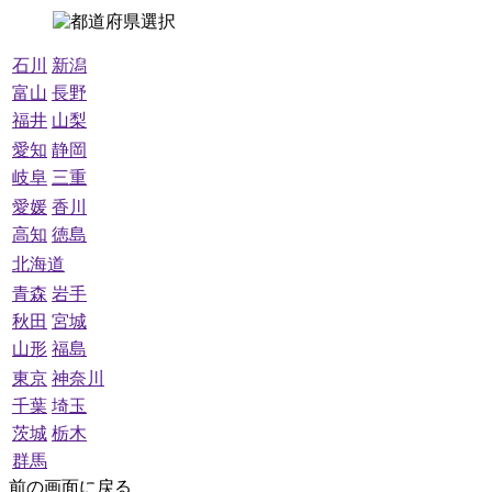
石川
新潟
富山
長野
福井
山梨
愛知
静岡
岐阜
三重
愛媛
香川
高知
徳島
北海道
青森
岩手
秋田
宮城
山形
福島
東京
神奈川
千葉
埼玉
茨城
栃木
群馬
前の画面に戻る