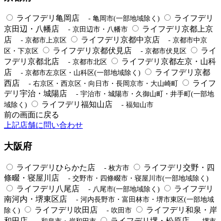
ライフデリ亀岡店
ライフデリ
- 亀岡市(一部地域除く)
京田辺・八幡店
ライフデリ京都上京
- 京田辺市・八幡市
店
ライフデリ京都中京店
- 京都市上京区
- 京都市中京
ライフデリ京都伏見店
ライ
区・下京区
- 京都市伏見区
フデリ京都北店
ライフデリ京都左京・山科
- 京都市北区
店
ライフデリ京都
- 京都市左京区・山科区(一部地域除く)
西店
ライフ
- 右京区・西京区・向日市・長岡京市・大山崎町
デリ宇治・城陽店
- 宇治市・城陽市・久御山町・井手町(一部地
ライフデリ福知山店
域除く)
- 福知山市
前の画面に戻る
上記店舗に問い合わせ
大阪府
ライフデリひらかた店
ライフデリ交野・四
- 枚方市
條畷・寝屋川店
- 交野市・四條畷市・寝屋川市(一部地域除く)
ライフデリ八尾店
ライフデリ
- 八尾市(一部地域除く)
南河内・堺東区店
- 河内長野市・富田林市・堺市東区(一部地域
ライフデリ吹田店
ライフデリ和泉・岸
除く)
- 吹田市
和田店
ライフデリ堺・松原店