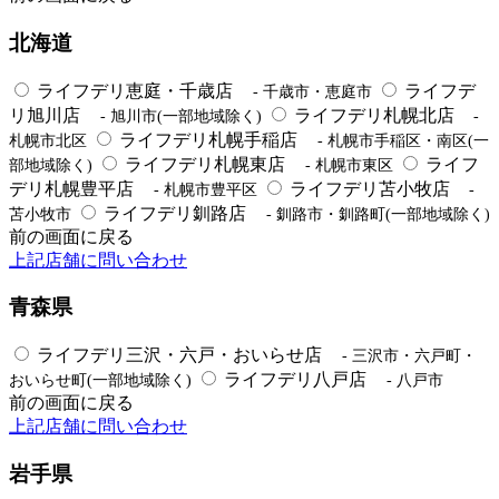
北海道
ライフデリ恵庭・千歳店
ライフデ
- 千歳市・恵庭市
リ旭川店
ライフデリ札幌北店
- 旭川市(一部地域除く)
-
ライフデリ札幌手稲店
札幌市北区
- 札幌市手稲区・南区(一
ライフデリ札幌東店
ライフ
部地域除く)
- 札幌市東区
デリ札幌豊平店
ライフデリ苫小牧店
- 札幌市豊平区
-
ライフデリ釧路店
苫小牧市
- 釧路市・釧路町(一部地域除く)
前の画面に戻る
上記店舗に問い合わせ
青森県
ライフデリ三沢・六戸・おいらせ店
- 三沢市・六戸町・
ライフデリ八戸店
おいらせ町(一部地域除く)
- 八戸市
前の画面に戻る
上記店舗に問い合わせ
岩手県