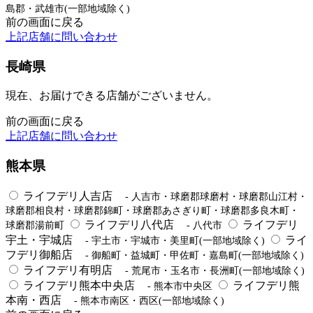
島郡・武雄市(一部地域除く)
前の画面に戻る
上記店舗に問い合わせ
長崎県
現在、お届けできる店舗がございません。
前の画面に戻る
上記店舗に問い合わせ
熊本県
ライフデリ人吉店
- 人吉市・球磨郡球磨村・球磨郡山江村・
球磨郡相良村・球磨郡錦町・球磨郡あさぎり町・球磨郡多良木町・
ライフデリ八代店
ライフデリ
球磨郡湯前町
- 八代市
宇土・宇城店
ライ
- 宇土市・宇城市・美里町(一部地域除く)
フデリ御船店
- 御船町・益城町・甲佐町・嘉島町(一部地域除く)
ライフデリ有明店
- 荒尾市・玉名市・長洲町(一部地域除く)
ライフデリ熊本中央店
ライフデリ熊
- 熊本市中央区
本南・西店
- 熊本市南区・西区(一部地域除く)