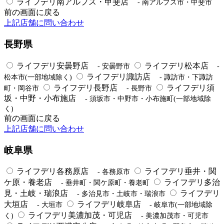
ライフデリ南アルプス・甲斐店
- 南アルプス市・甲斐市
前の画面に戻る
上記店舗に問い合わせ
長野県
ライフデリ安曇野店
ライフデリ松本店
- 安曇野市
-
ライフデリ諏訪店
松本市(一部地域除く)
- 諏訪市・下諏訪
ライフデリ長野店
ライフデリ須
町・岡谷市
- 長野市
坂・中野・小布施店
- 須坂市・中野市・小布施町(一部地域除
く)
前の画面に戻る
上記店舗に問い合わせ
岐阜県
ライフデリ各務原店
ライフデリ垂井・関
- 各務原市
ケ原・養老店
ライフデリ多治
- 垂井町・関ケ原町・養老町
見・土岐・瑞浪店
ライフデリ
- 多治見市・土岐市・瑞浪市
大垣店
ライフデリ岐阜店
- 大垣市
- 岐阜市(一部地域除
ライフデリ美濃加茂・可児店
く)
- 美濃加茂市・可児市