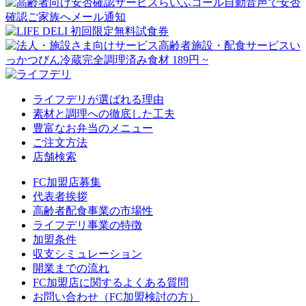
ライフデリが選ばれる理由
素材と調理への徹底した工夫
豊富なお弁当のメニュー
ご注文方法
店舗検索
FC加盟店募集
代表者挨拶
高齢者配食事業の市場性
ライフデリ事業の特徴
加盟条件
収支シミュレーション
開業までの流れ
FC加盟店に関するよくある質問
お問い合わせ（FC加盟検討の方）