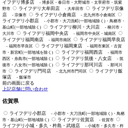
イフデリ博多店
- 博多区・春日市・大野城市・太宰府市・筑紫
ライフデリ大牟田店
ライフデリ宗像
野市
- 大牟田市
店
ライフデリ小倉南店
- 宗像市
- 北九州市小倉南区
ライフデリ小郡店
- 小郡市・大刀洗町(一部地域除く)・鳥栖市・
ライフデリ柳川・大川店
基山町(一部地域除く)
- 柳川市・
ライフデリ福岡中央店
大川市
- 福岡市中央区・城南区
ライフデリ福岡南店
ライフデリ福岡早良店
- 福岡市南区
ライフデリ福岡東店
- 福岡市早良区
- 福岡市東区・古賀
ライフデリ福岡西店
市・新宮町(一部地域を除く)
- 福岡市
ライフデリ筑後・八女店
西区・糸島市(一部地域除く)
- 筑
ライフデリ那珂川店
後市・八女市(一部地域除く)
- 那珂川
ライフデリ門司店
ライフデリ飯
市
- 北九州市門司区
塚店
- 飯塚市
前の画面に戻る
上記店舗に問い合わせ
佐賀県
ライフデリ小郡店
- 小郡市・大刀洗町(一部地域除く)・鳥栖
ライフデリ佐賀店
市・基山町(一部地域除く)
- 佐賀市
ライフデリ小城・多久・杵島・武雄店
- 小城市・多久市・杵