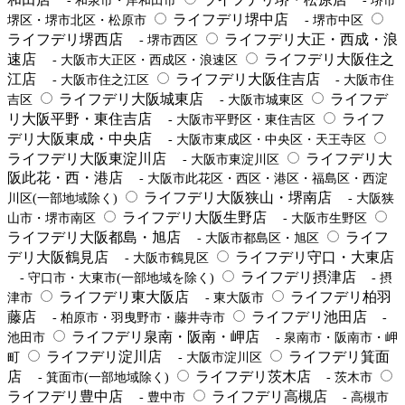
- 和泉市・岸和田市
- 堺市
ライフデリ堺中店
堺区・堺市北区・松原市
- 堺市中区
ライフデリ堺西店
ライフデリ大正・西成・浪
- 堺市西区
速店
ライフデリ大阪住之
- 大阪市大正区・西成区・浪速区
江店
ライフデリ大阪住吉店
- 大阪市住之江区
- 大阪市住
ライフデリ大阪城東店
ライフデ
吉区
- 大阪市城東区
リ大阪平野・東住吉店
ライフ
- 大阪市平野区・東住吉区
デリ大阪東成・中央店
- 大阪市東成区・中央区・天王寺区
ライフデリ大阪東淀川店
ライフデリ大
- 大阪市東淀川区
阪此花・西・港店
- 大阪市此花区・西区・港区・福島区・西淀
ライフデリ大阪狭山・堺南店
川区(一部地域除く)
- 大阪狭
ライフデリ大阪生野店
山市・堺市南区
- 大阪市生野区
ライフデリ大阪都島・旭店
ライフ
- 大阪市都島区・旭区
デリ大阪鶴見店
ライフデリ守口・大東店
- 大阪市鶴見区
ライフデリ摂津店
- 守口市・大東市(一部地域を除く)
- 摂
ライフデリ東大阪店
ライフデリ柏羽
津市
- 東大阪市
藤店
ライフデリ池田店
- 柏原市・羽曳野市・藤井寺市
-
ライフデリ泉南・阪南・岬店
池田市
- 泉南市・阪南市・岬
ライフデリ淀川店
ライフデリ箕面
町
- 大阪市淀川区
店
ライフデリ茨木店
- 箕面市(一部地域除く)
- 茨木市
ライフデリ豊中店
ライフデリ高槻店
- 豊中市
- 高槻市