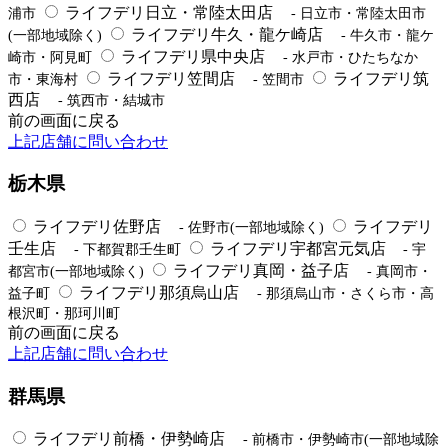
ライフデリ日立・常陸太田店
浦市
- 日立市・常陸太田市
ライフデリ牛久・龍ケ崎店
(一部地域除く)
- 牛久市・龍ケ
ライフデリ県中央店
崎市・阿見町
- 水戸市・ひたちなか
ライフデリ笠間店
ライフデリ筑
市・東海村
- 笠間市
西店
- 筑西市・結城市
前の画面に戻る
上記店舗に問い合わせ
栃木県
ライフデリ佐野店
ライフデリ
- 佐野市(一部地域除く)
壬生店
ライフデリ宇都宮元気店
- 下都賀郡壬生町
- 宇
ライフデリ真岡・益子店
都宮市(一部地域除く)
- 真岡市・
ライフデリ那須烏山店
益子町
- 那須烏山市・さくら市・高
根沢町・那珂川町
前の画面に戻る
上記店舗に問い合わせ
群馬県
ライフデリ前橋・伊勢崎店
- 前橋市・伊勢崎市(一部地域除