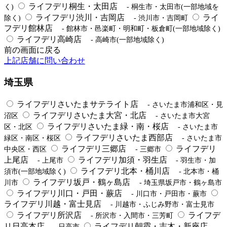
ライフデリ桐生・太田店
く)
- 桐生市・太田市(一部地域を
ライフデリ渋川・吉岡店
ライ
除く)
- 渋川市・吉岡町
フデリ館林店
- 館林市・邑楽町・明和町・板倉町(一部地域除く)
ライフデリ高崎店
- 高崎市(一部地域除く)
前の画面に戻る
上記店舗に問い合わせ
埼玉県
ライフデリさいたまサテライト店
- さいたま市浦和区・見
ライフデリさいたま大宮・北店
沼区
- さいたま市大宮
ライフデリさいたま緑・南・桜店
区・北区
- さいたま市
ライフデリさいたま西部店
緑区・南区・桜区
- さいたま市
ライフデリ三郷店
ライフデリ
中央区・西区
- 三郷市
上尾店
ライフデリ加須・羽生店
- 上尾市
- 羽生市・加
ライフデリ北本・桶川店
須市(一部地域除く)
- 北本市・桶
ライフデリ坂戸・鶴ヶ島店
川市
- 埼玉県坂戸市・鶴ヶ島市
ライフデリ川口・戸田・蕨店
- 川口市・戸田市・蕨市
ライフデリ川越・富士見店
- 川越市・ふじみ野市・富士見市
ライフデリ所沢店
ライフデ
- 所沢市・入間市・三芳町
リ日高本店
ライフデリ朝霞・志木・新座店
- 日高市
-