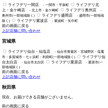
ライフデリ一関店
ライフデリ北
- 一関市・平泉町
上・金ケ崎店
ライフデリ奥州店
- 北上市・金ケ崎町
-
ライフデリ盛岡店
奥州市(一部地域除く)
- 盛岡市(一部地域
ライフデリ紫波店
除く)
- 紫波町・矢巾町
前の画面に戻る
上記店舗に問い合わせ
宮城県
ライフデリ仙台・仙塩店
- 仙台市青葉区・宮城野区・塩竃
ライフデリ仙
市・多賀城市・七ヶ浜町・利府町(一部地域除く)
台太白店
ライフデリ栗原店
- 仙台市太白区
- 栗原市(一
部地域除く)
前の画面に戻る
上記店舗に問い合わせ
秋田県
現在、お届けできる店舗がございません。
前の画面に戻る