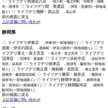
ライフデリ西濃安八店
- 安八町・輪之内町・羽島市・瑞穂
ライフデリ関・美濃店
市・海津市
- 関市・美濃市(一部地域
ライフデリ飛騨・高山店
除く)
- 高山市
前の画面に戻る
上記店舗に問い合わせ
静岡県
ライフデリ伊東店
ライフデリ
- 伊東市(一部地域除く)
函南・伊豆の国店
ラ
- 函南町・伊豆の国市(一部地域除く)
イフデリ富士・富士宮店
ライフデリ
- 富士市・富士宮市
沼津店
ライフデリ浜松中店
- 沼津市・長泉町
- 浜松市中
ライフデリ焼津店
央区・浜名区
- 焼津市・藤枝市(一部地域
ライフデリ牧之原・御前崎・吉田店
除く)
- 牧之原市・御
ライフデリ磐田・袋井店
前崎市・榛原郡吉田町
- 磐田市・
ライフデリ静岡中央店
袋井市(一部地域除く)
- 静岡市葵
ライフデリ静岡駿河店
区・清水区(一部地域除く)
- 静岡市
駿河区(一部地域除く)
前の画面に戻る
上記店舗に問い合わせ