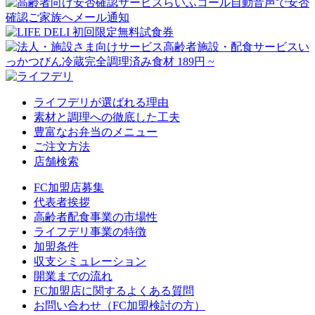
ライフデリが選ばれる理由
素材と調理への徹底した工夫
豊富なお弁当のメニュー
ご注文方法
店舗検索
FC加盟店募集
代表者挨拶
高齢者配食事業の市場性
ライフデリ事業の特徴
加盟条件
収支シミュレーション
開業までの流れ
FC加盟店に関するよくある質問
お問い合わせ（FC加盟検討の方）