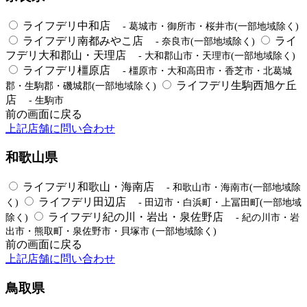
ライフデリ中和店
- 葛城市・御所市・桜井市(一部地域除く)
ライフデリ南都みやこ店
ライ
- 奈良市(一部地域除く)
フデリ大和郡山・天理店
- 大和郡山市・天理市(一部地域除く)
ライフデリ橿原店
- 橿原市・大和高田市・香芝市・北葛城
ライフデリ生駒西旭ケ丘
郡・生駒郡・磯城郡(一部地域除く)
店
- 生駒市
前の画面に戻る
上記店舗に問い合わせ
和歌山県
ライフデリ和歌山・海南店
- 和歌山市・海南市(一部地域除
ライフデリ田辺店
く)
- 田辺市・白浜町・上冨田町(一部地域
ライフデリ紀の川・岩出・泉佐野店
除く)
- 紀の川市・岩
出市・熊取町・泉佐野市・貝塚市 (一部地域除く)
前の画面に戻る
上記店舗に問い合わせ
鳥取県