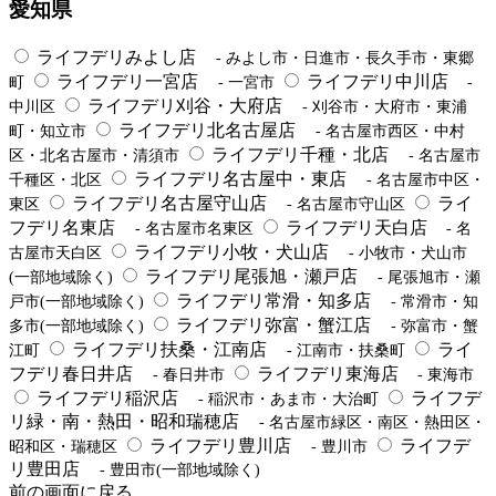
愛知県
ライフデリみよし店
- みよし市・日進市・長久手市・東郷
ライフデリ一宮店
ライフデリ中川店
町
- 一宮市
-
ライフデリ刈谷・大府店
中川区
- 刈谷市・大府市・東浦
ライフデリ北名古屋店
町・知立市
- 名古屋市西区・中村
ライフデリ千種・北店
区・北名古屋市・清須市
- 名古屋市
ライフデリ名古屋中・東店
千種区・北区
- 名古屋市中区・
ライフデリ名古屋守山店
ライ
東区
- 名古屋市守山区
フデリ名東店
ライフデリ天白店
- 名古屋市名東区
- 名
ライフデリ小牧・犬山店
古屋市天白区
- 小牧市・犬山市
ライフデリ尾張旭・瀬戸店
(一部地域除く)
- 尾張旭市・瀬
ライフデリ常滑・知多店
戸市(一部地域除く)
- 常滑市・知
ライフデリ弥富・蟹江店
多市(一部地域除く)
- 弥富市・蟹
ライフデリ扶桑・江南店
ライ
江町
- 江南市・扶桑町
フデリ春日井店
ライフデリ東海店
- 春日井市
- 東海市
ライフデリ稲沢店
ライフデ
- 稲沢市・あま市・大治町
リ緑・南・熱田・昭和瑞穂店
- 名古屋市緑区・南区・熱田区・
ライフデリ豊川店
ライフデ
昭和区・瑞穂区
- 豊川市
リ豊田店
- 豊田市(一部地域除く)
前の画面に戻る