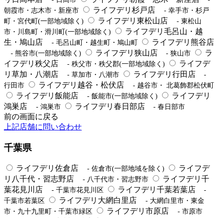
ライフデリ杉戸店
朝霞市・志木市・新座市
- 幸手市・杉戸
ライフデリ東松山店
町・宮代町(一部地域除く)
- 東松山
ライフデリ毛呂山・越
市・川島町・滑川町(一部地域除く)
生・鳩山店
ライフデリ熊谷店
- 毛呂山町・越生町・鳩山町
ライフデリ狭山店
ラ
- 熊谷市(一部地域除く)
- 狭山市
イフデリ秩父店
ライフデ
- 秩父市・秩父郡(一部地域除く)
リ草加・八潮店
ライフデリ行田店
- 草加市・八潮市
-
ライフデリ越谷・松伏店
行田市
- 越谷市・ 北葛飾郡松伏町
ライフデリ飯能店
ライフデリ
- 飯能市(一部地域除く)
鴻巣店
ライフデリ春日部店
- 鴻巣市
- 春日部市
前の画面に戻る
上記店舗に問い合わせ
千葉県
ライフデリ佐倉店
ライフデ
- 佐倉市(一部地域を除く)
リ八千代・習志野店
ライフデリ千
- 八千代市・習志野市
葉花見川店
ライフデリ千葉若葉店
- 千葉市花見川区
-
ライフデリ大網白里店
千葉市若葉区
- 大網白里市・東金
ライフデリ市原店
市・九十九里町・千葉市緑区
- 市原市