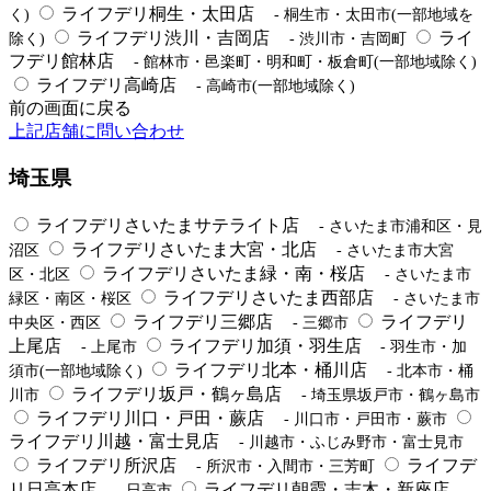
ライフデリ桐生・太田店
く)
- 桐生市・太田市(一部地域を
ライフデリ渋川・吉岡店
ライ
除く)
- 渋川市・吉岡町
フデリ館林店
- 館林市・邑楽町・明和町・板倉町(一部地域除く)
ライフデリ高崎店
- 高崎市(一部地域除く)
前の画面に戻る
上記店舗に問い合わせ
埼玉県
ライフデリさいたまサテライト店
- さいたま市浦和区・見
ライフデリさいたま大宮・北店
沼区
- さいたま市大宮
ライフデリさいたま緑・南・桜店
区・北区
- さいたま市
ライフデリさいたま西部店
緑区・南区・桜区
- さいたま市
ライフデリ三郷店
ライフデリ
中央区・西区
- 三郷市
上尾店
ライフデリ加須・羽生店
- 上尾市
- 羽生市・加
ライフデリ北本・桶川店
須市(一部地域除く)
- 北本市・桶
ライフデリ坂戸・鶴ヶ島店
川市
- 埼玉県坂戸市・鶴ヶ島市
ライフデリ川口・戸田・蕨店
- 川口市・戸田市・蕨市
ライフデリ川越・富士見店
- 川越市・ふじみ野市・富士見市
ライフデリ所沢店
ライフデ
- 所沢市・入間市・三芳町
リ日高本店
ライフデリ朝霞・志木・新座店
- 日高市
-