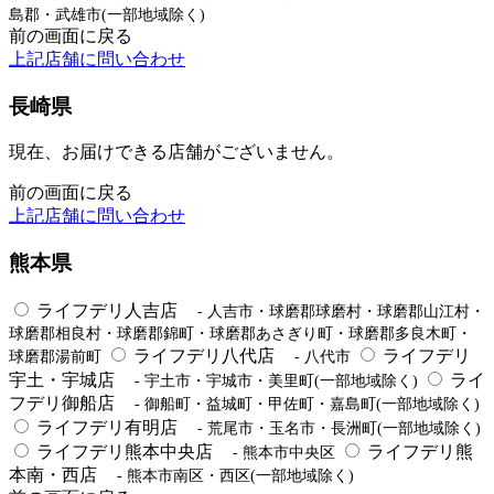
島郡・武雄市(一部地域除く)
前の画面に戻る
上記店舗に問い合わせ
長崎県
現在、お届けできる店舗がございません。
前の画面に戻る
上記店舗に問い合わせ
熊本県
ライフデリ人吉店
- 人吉市・球磨郡球磨村・球磨郡山江村・
球磨郡相良村・球磨郡錦町・球磨郡あさぎり町・球磨郡多良木町・
ライフデリ八代店
ライフデリ
球磨郡湯前町
- 八代市
宇土・宇城店
ライ
- 宇土市・宇城市・美里町(一部地域除く)
フデリ御船店
- 御船町・益城町・甲佐町・嘉島町(一部地域除く)
ライフデリ有明店
- 荒尾市・玉名市・長洲町(一部地域除く)
ライフデリ熊本中央店
ライフデリ熊
- 熊本市中央区
本南・西店
- 熊本市南区・西区(一部地域除く)