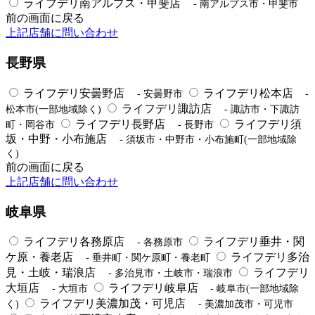
ライフデリ南アルプス・甲斐店
- 南アルプス市・甲斐市
前の画面に戻る
上記店舗に問い合わせ
長野県
ライフデリ安曇野店
ライフデリ松本店
- 安曇野市
-
ライフデリ諏訪店
松本市(一部地域除く)
- 諏訪市・下諏訪
ライフデリ長野店
ライフデリ須
町・岡谷市
- 長野市
坂・中野・小布施店
- 須坂市・中野市・小布施町(一部地域除
く)
前の画面に戻る
上記店舗に問い合わせ
岐阜県
ライフデリ各務原店
ライフデリ垂井・関
- 各務原市
ケ原・養老店
ライフデリ多治
- 垂井町・関ケ原町・養老町
見・土岐・瑞浪店
ライフデリ
- 多治見市・土岐市・瑞浪市
大垣店
ライフデリ岐阜店
- 大垣市
- 岐阜市(一部地域除
ライフデリ美濃加茂・可児店
く)
- 美濃加茂市・可児市