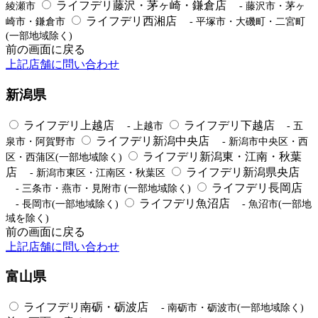
ライフデリ藤沢・茅ヶ崎・鎌倉店
綾瀬市
- 藤沢市・茅ヶ
ライフデリ西湘店
崎市・鎌倉市
- 平塚市・大磯町・二宮町
(一部地域除く)
前の画面に戻る
上記店舗に問い合わせ
新潟県
ライフデリ上越店
ライフデリ下越店
- 上越市
- 五
ライフデリ新潟中央店
泉市・阿賀野市
- 新潟市中央区・西
ライフデリ新潟東・江南・秋葉
区・西蒲区(一部地域除く)
店
ライフデリ新潟県央店
- 新潟市東区・江南区・秋葉区
ライフデリ長岡店
- 三条市・燕市・見附市 (一部地域除く)
ライフデリ魚沼店
- 長岡市(一部地域除く)
- 魚沼市(一部地
域を除く)
前の画面に戻る
上記店舗に問い合わせ
富山県
ライフデリ南砺・砺波店
- 南砺市・砺波市(一部地域除く)