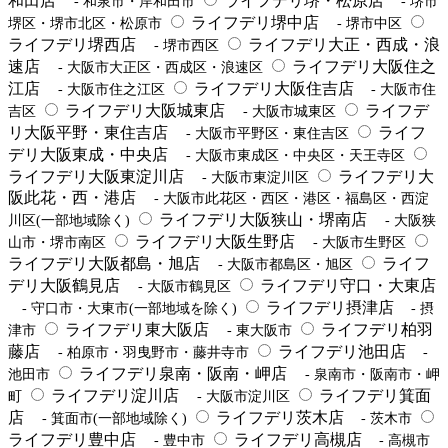
和田店
ライフデリ堺・松原店
- 和泉市・岸和田市
- 堺市
ライフデリ堺中店
堺区・堺市北区・松原市
- 堺市中区
ライフデリ堺西店
ライフデリ大正・西成・浪
- 堺市西区
速店
ライフデリ大阪住之
- 大阪市大正区・西成区・浪速区
江店
ライフデリ大阪住吉店
- 大阪市住之江区
- 大阪市住
ライフデリ大阪城東店
ライフデ
吉区
- 大阪市城東区
リ大阪平野・東住吉店
ライフ
- 大阪市平野区・東住吉区
デリ大阪東成・中央店
- 大阪市東成区・中央区・天王寺区
ライフデリ大阪東淀川店
ライフデリ大
- 大阪市東淀川区
阪此花・西・港店
- 大阪市此花区・西区・港区・福島区・西淀
ライフデリ大阪狭山・堺南店
川区(一部地域除く)
- 大阪狭
ライフデリ大阪生野店
山市・堺市南区
- 大阪市生野区
ライフデリ大阪都島・旭店
ライフ
- 大阪市都島区・旭区
デリ大阪鶴見店
ライフデリ守口・大東店
- 大阪市鶴見区
ライフデリ摂津店
- 守口市・大東市(一部地域を除く)
- 摂
ライフデリ東大阪店
ライフデリ柏羽
津市
- 東大阪市
藤店
ライフデリ池田店
- 柏原市・羽曳野市・藤井寺市
-
ライフデリ泉南・阪南・岬店
池田市
- 泉南市・阪南市・岬
ライフデリ淀川店
ライフデリ箕面
町
- 大阪市淀川区
店
ライフデリ茨木店
- 箕面市(一部地域除く)
- 茨木市
ライフデリ豊中店
ライフデリ高槻店
- 豊中市
- 高槻市