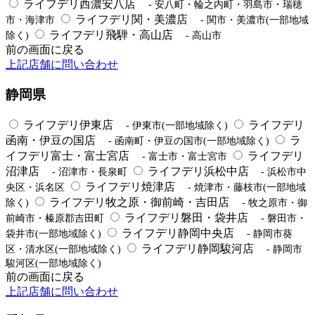
ライフデリ西濃安八店
- 安八町・輪之内町・羽島市・瑞穂
ライフデリ関・美濃店
市・海津市
- 関市・美濃市(一部地域
ライフデリ飛騨・高山店
除く)
- 高山市
前の画面に戻る
上記店舗に問い合わせ
静岡県
ライフデリ伊東店
ライフデリ
- 伊東市(一部地域除く)
函南・伊豆の国店
ラ
- 函南町・伊豆の国市(一部地域除く)
イフデリ富士・富士宮店
ライフデリ
- 富士市・富士宮市
沼津店
ライフデリ浜松中店
- 沼津市・長泉町
- 浜松市中
ライフデリ焼津店
央区・浜名区
- 焼津市・藤枝市(一部地域
ライフデリ牧之原・御前崎・吉田店
除く)
- 牧之原市・御
ライフデリ磐田・袋井店
前崎市・榛原郡吉田町
- 磐田市・
ライフデリ静岡中央店
袋井市(一部地域除く)
- 静岡市葵
ライフデリ静岡駿河店
区・清水区(一部地域除く)
- 静岡市
駿河区(一部地域除く)
前の画面に戻る
上記店舗に問い合わせ