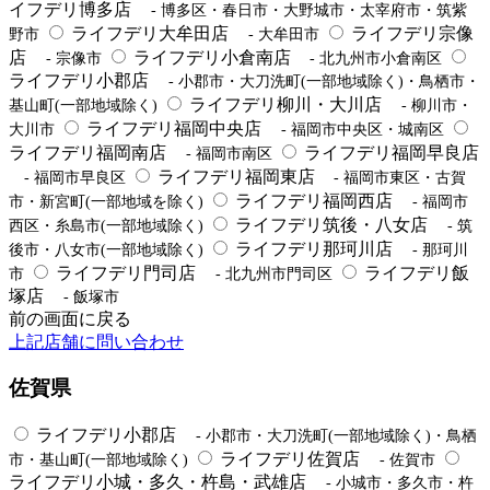
イフデリ博多店
- 博多区・春日市・大野城市・太宰府市・筑紫
ライフデリ大牟田店
ライフデリ宗像
野市
- 大牟田市
店
ライフデリ小倉南店
- 宗像市
- 北九州市小倉南区
ライフデリ小郡店
- 小郡市・大刀洗町(一部地域除く)・鳥栖市・
ライフデリ柳川・大川店
基山町(一部地域除く)
- 柳川市・
ライフデリ福岡中央店
大川市
- 福岡市中央区・城南区
ライフデリ福岡南店
ライフデリ福岡早良店
- 福岡市南区
ライフデリ福岡東店
- 福岡市早良区
- 福岡市東区・古賀
ライフデリ福岡西店
市・新宮町(一部地域を除く)
- 福岡市
ライフデリ筑後・八女店
西区・糸島市(一部地域除く)
- 筑
ライフデリ那珂川店
後市・八女市(一部地域除く)
- 那珂川
ライフデリ門司店
ライフデリ飯
市
- 北九州市門司区
塚店
- 飯塚市
前の画面に戻る
上記店舗に問い合わせ
佐賀県
ライフデリ小郡店
- 小郡市・大刀洗町(一部地域除く)・鳥栖
ライフデリ佐賀店
市・基山町(一部地域除く)
- 佐賀市
ライフデリ小城・多久・杵島・武雄店
- 小城市・多久市・杵