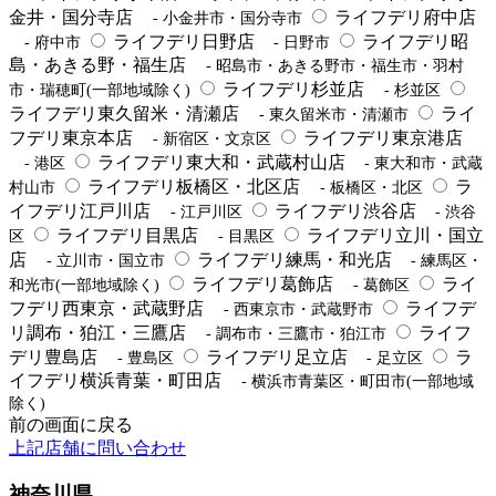
金井・国分寺店
ライフデリ府中店
- 小金井市・国分寺市
ライフデリ日野店
ライフデリ昭
- 府中市
- 日野市
島・あきる野・福生店
- 昭島市・あきる野市・福生市・羽村
ライフデリ杉並店
市・瑞穂町(一部地域除く)
- 杉並区
ライフデリ東久留米・清瀬店
ライ
- 東久留米市・清瀬市
フデリ東京本店
ライフデリ東京港店
- 新宿区・文京区
ライフデリ東大和・武蔵村山店
- 港区
- 東大和市・武蔵
ライフデリ板橋区・北区店
ラ
村山市
- 板橋区・北区
イフデリ江戸川店
ライフデリ渋谷店
- 江戸川区
- 渋谷
ライフデリ目黒店
ライフデリ立川・国立
区
- 目黒区
店
ライフデリ練馬・和光店
- 立川市・国立市
- 練馬区・
ライフデリ葛飾店
ライ
和光市(一部地域除く)
- 葛飾区
フデリ西東京・武蔵野店
ライフデ
- 西東京市・武蔵野市
リ調布・狛江・三鷹店
ライフ
- 調布市・三鷹市・狛江市
デリ豊島店
ライフデリ足立店
ラ
- 豊島区
- 足立区
イフデリ横浜青葉・町田店
- 横浜市青葉区・町田市(一部地域
除く)
前の画面に戻る
上記店舗に問い合わせ
神奈川県