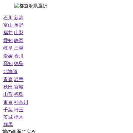
石川
新潟
富山
長野
福井
山梨
愛知
静岡
岐阜
三重
愛媛
香川
高知
徳島
北海道
青森
岩手
秋田
宮城
山形
福島
東京
神奈川
千葉
埼玉
茨城
栃木
群馬
前の画面に戻る