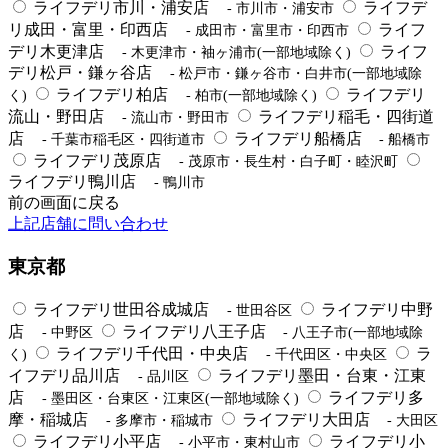
ライフデリ市川・浦安店
ライフデ
- 市川市・浦安市
リ成田・富里・印西店
ライフ
- 成田市・富里市・印西市
デリ木更津店
ライフ
- 木更津市・袖ヶ浦市(一部地域除く)
デリ松戸・鎌ヶ谷店
- 松戸市・鎌ヶ谷市・白井市(一部地域除
ライフデリ柏店
ライフデリ
く)
- 柏市(一部地域除く)
流山・野田店
ライフデリ稲毛・四街道
- 流山市・野田市
店
ライフデリ船橋店
- 千葉市稲毛区・四街道市
- 船橋市
ライフデリ茂原店
- 茂原市・長生村・白子町・睦沢町
ライフデリ鴨川店
- 鴨川市
前の画面に戻る
上記店舗に問い合わせ
東京都
ライフデリ世田谷成城店
ライフデリ中野
- 世田谷区
店
ライフデリ八王子店
- 中野区
- 八王子市(一部地域除
ライフデリ千代田・中央店
ラ
く)
- 千代田区・中央区
イフデリ品川店
ライフデリ墨田・台東・江東
- 品川区
店
ライフデリ多
- 墨田区・台東区・江東区(一部地域除く)
摩・稲城店
ライフデリ大田店
- 多摩市・稲城市
- 大田区
ライフデリ小平店
ライフデリ小
- 小平市・東村山市