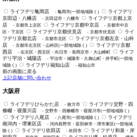
ライフデリ亀岡店
ライフデリ
- 亀岡市(一部地域除く)
京田辺・八幡店
ライフデリ京都上京
- 京田辺市・八幡市
店
ライフデリ京都中京店
- 京都市上京区
- 京都市中京
ライフデリ京都伏見店
ライ
区・下京区
- 京都市伏見区
フデリ京都北店
ライフデリ京都左京・山科
- 京都市北区
店
ライフデリ京都
- 京都市左京区・山科区(一部地域除く)
西店
ライフ
- 右京区・西京区・向日市・長岡京市・大山崎町
デリ宇治・城陽店
- 宇治市・城陽市・久御山町・井手町(一部地
ライフデリ福知山店
域除く)
- 福知山市
前の画面に戻る
上記店舗に問い合わせ
大阪府
ライフデリひらかた店
ライフデリ交野・四
- 枚方市
條畷・寝屋川店
- 交野市・四條畷市・寝屋川市(一部地域除く)
ライフデリ八尾店
ライフデリ
- 八尾市(一部地域除く)
南河内・堺東区店
- 河内長野市・富田林市・堺市東区(一部地域
ライフデリ吹田店
ライフデリ和泉・岸
除く)
- 吹田市