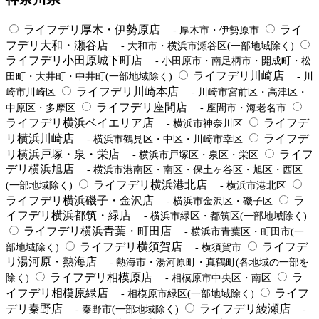
ライフデリ厚木・伊勢原店
ライ
- 厚木市・伊勢原市
フデリ大和・瀬谷店
- 大和市・横浜市瀬谷区(一部地域除く)
ライフデリ小田原城下町店
- 小田原市・南足柄市・開成町・松
ライフデリ川崎店
田町・大井町・中井町(一部地域除く)
- 川
ライフデリ川崎本店
崎市川崎区
- 川崎市宮前区・高津区・
ライフデリ座間店
中原区・多摩区
- 座間市・海老名市
ライフデリ横浜ベイエリア店
ライフデ
- 横浜市神奈川区
リ横浜川崎店
ライフデ
- 横浜市鶴見区・中区・川崎市幸区
リ横浜戸塚・泉・栄店
ライフ
- 横浜市戸塚区・泉区・栄区
デリ横浜旭店
- 横浜市港南区・南区・保土ヶ谷区・旭区・西区
ライフデリ横浜港北店
(一部地域除く)
- 横浜市港北区
ライフデリ横浜磯子・金沢店
ラ
- 横浜市金沢区・磯子区
イフデリ横浜都筑・緑店
- 横浜市緑区・都筑区(一部地域除く)
ライフデリ横浜青葉・町田店
- 横浜市青葉区・町田市(一
ライフデリ横須賀店
ライフデ
部地域除く)
- 横須賀市
リ湯河原・熱海店
- 熱海市・湯河原町・真鶴町(各地域の一部を
ライフデリ相模原店
ラ
除く)
- 相模原市中央区・南区
イフデリ相模原緑店
ライフ
- 相模原市緑区(一部地域除く)
デリ秦野店
ライフデリ綾瀬店
- 秦野市(一部地域除く)
-