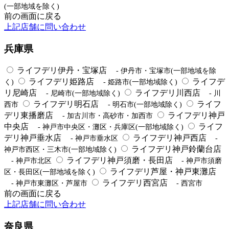
(一部地域を除く)
前の画面に戻る
上記店舗に問い合わせ
兵庫県
ライフデリ伊丹・宝塚店
- 伊丹市・宝塚市(一部地域を除
ライフデリ姫路店
ライフデ
く)
- 姫路市(一部地域除く)
リ尼崎店
ライフデリ川西店
- 尼崎市(一部地域除く)
- 川
ライフデリ明石店
ライフ
西市
- 明石市(一部地域除く)
デリ東播磨店
ライフデリ神戸
- 加古川市・高砂市・加西市
中央店
ライフ
- 神戸市中央区・灘区・兵庫区(一部地域除く)
デリ神戸垂水店
ライフデリ神戸西店
- 神戸市垂水区
-
ライフデリ神戸鈴蘭台店
神戸市西区・三木市(一部地域除く)
ライフデリ神戸須磨・長田店
- 神戸市北区
- 神戸市須磨
ライフデリ芦屋・神戸東灘店
区・長田区(一部地域を除く)
ライフデリ西宮店
- 神戸市東灘区・芦屋市
- 西宮市
前の画面に戻る
上記店舗に問い合わせ
奈良県