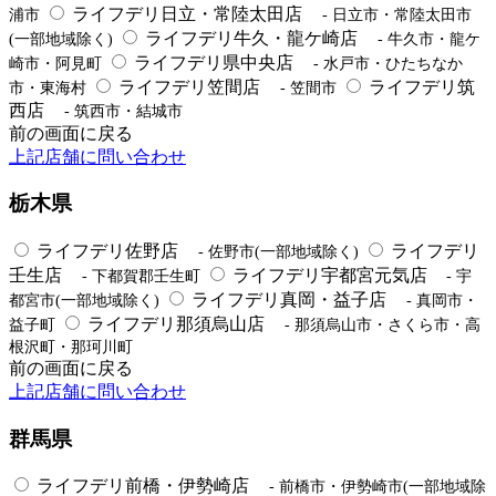
ライフデリ日立・常陸太田店
浦市
- 日立市・常陸太田市
ライフデリ牛久・龍ケ崎店
(一部地域除く)
- 牛久市・龍ケ
ライフデリ県中央店
崎市・阿見町
- 水戸市・ひたちなか
ライフデリ笠間店
ライフデリ筑
市・東海村
- 笠間市
西店
- 筑西市・結城市
前の画面に戻る
上記店舗に問い合わせ
栃木県
ライフデリ佐野店
ライフデリ
- 佐野市(一部地域除く)
壬生店
ライフデリ宇都宮元気店
- 下都賀郡壬生町
- 宇
ライフデリ真岡・益子店
都宮市(一部地域除く)
- 真岡市・
ライフデリ那須烏山店
益子町
- 那須烏山市・さくら市・高
根沢町・那珂川町
前の画面に戻る
上記店舗に問い合わせ
群馬県
ライフデリ前橋・伊勢崎店
- 前橋市・伊勢崎市(一部地域除