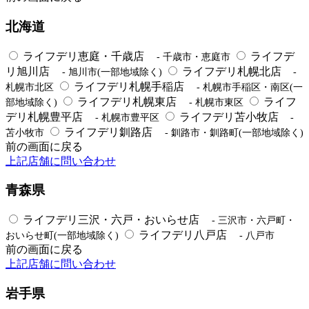
北海道
ライフデリ恵庭・千歳店
ライフデ
- 千歳市・恵庭市
リ旭川店
ライフデリ札幌北店
- 旭川市(一部地域除く)
-
ライフデリ札幌手稲店
札幌市北区
- 札幌市手稲区・南区(一
ライフデリ札幌東店
ライフ
部地域除く)
- 札幌市東区
デリ札幌豊平店
ライフデリ苫小牧店
- 札幌市豊平区
-
ライフデリ釧路店
苫小牧市
- 釧路市・釧路町(一部地域除く)
前の画面に戻る
上記店舗に問い合わせ
青森県
ライフデリ三沢・六戸・おいらせ店
- 三沢市・六戸町・
ライフデリ八戸店
おいらせ町(一部地域除く)
- 八戸市
前の画面に戻る
上記店舗に問い合わせ
岩手県