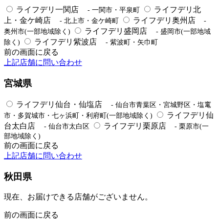
ライフデリ一関店
ライフデリ北
- 一関市・平泉町
上・金ケ崎店
ライフデリ奥州店
- 北上市・金ケ崎町
-
ライフデリ盛岡店
奥州市(一部地域除く)
- 盛岡市(一部地域
ライフデリ紫波店
除く)
- 紫波町・矢巾町
前の画面に戻る
上記店舗に問い合わせ
宮城県
ライフデリ仙台・仙塩店
- 仙台市青葉区・宮城野区・塩竃
ライフデリ仙
市・多賀城市・七ヶ浜町・利府町(一部地域除く)
台太白店
ライフデリ栗原店
- 仙台市太白区
- 栗原市(一
部地域除く)
前の画面に戻る
上記店舗に問い合わせ
秋田県
現在、お届けできる店舗がございません。
前の画面に戻る