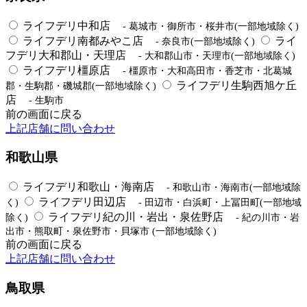
ライフデリ中和店
- 葛城市・御所市・桜井市(一部地域除く)
ライフデリ南都みやこ店
ライ
- 奈良市(一部地域除く)
フデリ大和郡山・天理店
- 大和郡山市・天理市(一部地域除く)
ライフデリ橿原店
- 橿原市・大和高田市・香芝市・北葛城
ライフデリ生駒西旭ケ丘
郡・生駒郡・磯城郡(一部地域除く)
店
- 生駒市
前の画面に戻る
上記店舗に問い合わせ
和歌山県
ライフデリ和歌山・海南店
- 和歌山市・海南市(一部地域除
ライフデリ田辺店
く)
- 田辺市・白浜町・上冨田町(一部地域
ライフデリ紀の川・岩出・泉佐野店
除く)
- 紀の川市・岩
出市・熊取町・泉佐野市・貝塚市 (一部地域除く)
前の画面に戻る
上記店舗に問い合わせ
鳥取県