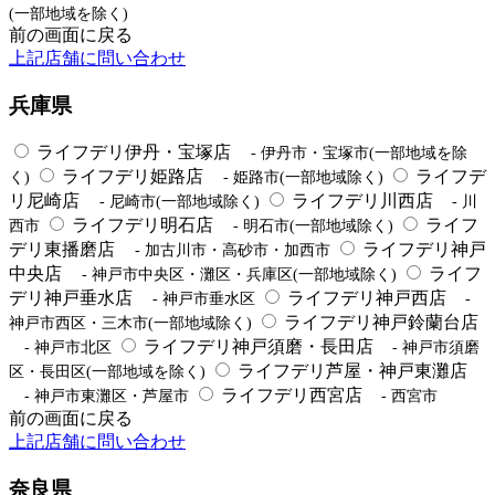
(一部地域を除く)
前の画面に戻る
上記店舗に問い合わせ
兵庫県
ライフデリ伊丹・宝塚店
- 伊丹市・宝塚市(一部地域を除
ライフデリ姫路店
ライフデ
く)
- 姫路市(一部地域除く)
リ尼崎店
ライフデリ川西店
- 尼崎市(一部地域除く)
- 川
ライフデリ明石店
ライフ
西市
- 明石市(一部地域除く)
デリ東播磨店
ライフデリ神戸
- 加古川市・高砂市・加西市
中央店
ライフ
- 神戸市中央区・灘区・兵庫区(一部地域除く)
デリ神戸垂水店
ライフデリ神戸西店
- 神戸市垂水区
-
ライフデリ神戸鈴蘭台店
神戸市西区・三木市(一部地域除く)
ライフデリ神戸須磨・長田店
- 神戸市北区
- 神戸市須磨
ライフデリ芦屋・神戸東灘店
区・長田区(一部地域を除く)
ライフデリ西宮店
- 神戸市東灘区・芦屋市
- 西宮市
前の画面に戻る
上記店舗に問い合わせ
奈良県