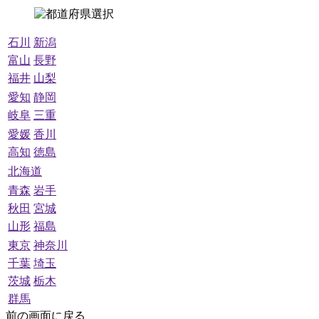
石川
新潟
富山
長野
福井
山梨
愛知
静岡
岐阜
三重
愛媛
香川
高知
徳島
北海道
青森
岩手
秋田
宮城
山形
福島
東京
神奈川
千葉
埼玉
茨城
栃木
群馬
前の画面に戻る