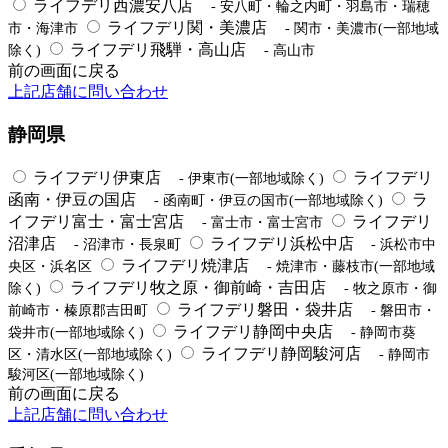
ライフデリ西濃安八店
- 安八町・輪之内町・羽島市・瑞穂
ライフデリ関・美濃店
市・海津市
- 関市・美濃市(一部地域
ライフデリ飛騨・高山店
除く)
- 高山市
前の画面に戻る
上記店舗に問い合わせ
静岡県
ライフデリ伊東店
ライフデリ
- 伊東市(一部地域除く)
函南・伊豆の国店
ラ
- 函南町・伊豆の国市(一部地域除く)
イフデリ富士・富士宮店
ライフデリ
- 富士市・富士宮市
沼津店
ライフデリ浜松中店
- 沼津市・長泉町
- 浜松市中
ライフデリ焼津店
央区・浜名区
- 焼津市・藤枝市(一部地域
ライフデリ牧之原・御前崎・吉田店
除く)
- 牧之原市・御
ライフデリ磐田・袋井店
前崎市・榛原郡吉田町
- 磐田市・
ライフデリ静岡中央店
袋井市(一部地域除く)
- 静岡市葵
ライフデリ静岡駿河店
区・清水区(一部地域除く)
- 静岡市
駿河区(一部地域除く)
前の画面に戻る
上記店舗に問い合わせ