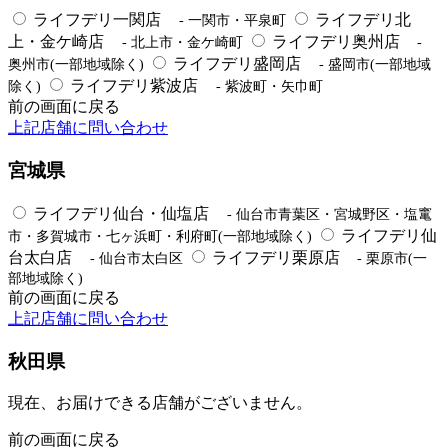
ライフデリ一関店
ライフデリ北
- 一関市・平泉町
上・金ケ崎店
ライフデリ奥州店
- 北上市・金ケ崎町
-
ライフデリ盛岡店
奥州市(一部地域除く)
- 盛岡市(一部地域
ライフデリ紫波店
除く)
- 紫波町・矢巾町
前の画面に戻る
上記店舗に問い合わせ
宮城県
ライフデリ仙台・仙塩店
- 仙台市青葉区・宮城野区・塩竃
ライフデリ仙
市・多賀城市・七ヶ浜町・利府町(一部地域除く)
台太白店
ライフデリ栗原店
- 仙台市太白区
- 栗原市(一
部地域除く)
前の画面に戻る
上記店舗に問い合わせ
秋田県
現在、お届けできる店舗がございません。
前の画面に戻る