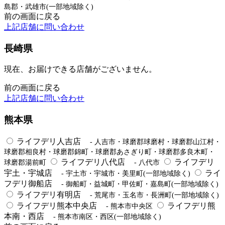
島郡・武雄市(一部地域除く)
前の画面に戻る
上記店舗に問い合わせ
長崎県
現在、お届けできる店舗がございません。
前の画面に戻る
上記店舗に問い合わせ
熊本県
ライフデリ人吉店
- 人吉市・球磨郡球磨村・球磨郡山江村・
球磨郡相良村・球磨郡錦町・球磨郡あさぎり町・球磨郡多良木町・
ライフデリ八代店
ライフデリ
球磨郡湯前町
- 八代市
宇土・宇城店
ライ
- 宇土市・宇城市・美里町(一部地域除く)
フデリ御船店
- 御船町・益城町・甲佐町・嘉島町(一部地域除く)
ライフデリ有明店
- 荒尾市・玉名市・長洲町(一部地域除く)
ライフデリ熊本中央店
ライフデリ熊
- 熊本市中央区
本南・西店
- 熊本市南区・西区(一部地域除く)