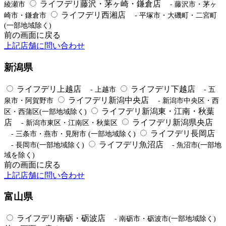
ライフデリ藤沢・茅ヶ崎・鎌倉店
綾瀬市
- 藤沢市・茅ヶ
ライフデリ西湘店
崎市・鎌倉市
- 平塚市・大磯町・二宮町
(一部地域除く)
前の画面に戻る
上記店舗に問い合わせ
新潟県
ライフデリ上越店
ライフデリ下越店
- 上越市
- 五
ライフデリ新潟中央店
泉市・阿賀野市
- 新潟市中央区・西
ライフデリ新潟東・江南・秋葉
区・西蒲区(一部地域除く)
店
ライフデリ新潟県央店
- 新潟市東区・江南区・秋葉区
ライフデリ長岡店
- 三条市・燕市・見附市 (一部地域除く)
ライフデリ魚沼店
- 長岡市(一部地域除く)
- 魚沼市(一部地
域を除く)
前の画面に戻る
上記店舗に問い合わせ
富山県
ライフデリ南砺・砺波店
- 南砺市・砺波市(一部地域除く)