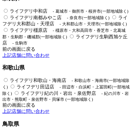
ライフデリ中和店
- 葛城市・御所市・桜井市(一部地域除く)
ライフデリ南都みやこ店
ライ
- 奈良市(一部地域除く)
フデリ大和郡山・天理店
- 大和郡山市・天理市(一部地域除く)
ライフデリ橿原店
- 橿原市・大和高田市・香芝市・北葛城
ライフデリ生駒西旭ケ丘
郡・生駒郡・磯城郡(一部地域除く)
店
- 生駒市
前の画面に戻る
上記店舗に問い合わせ
和歌山県
ライフデリ和歌山・海南店
- 和歌山市・海南市(一部地域除
ライフデリ田辺店
く)
- 田辺市・白浜町・上冨田町(一部地域
ライフデリ紀の川・岩出・泉佐野店
除く)
- 紀の川市・岩
出市・熊取町・泉佐野市・貝塚市 (一部地域除く)
前の画面に戻る
上記店舗に問い合わせ
鳥取県