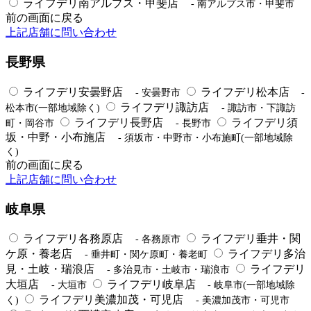
ライフデリ南アルプス・甲斐店
- 南アルプス市・甲斐市
前の画面に戻る
上記店舗に問い合わせ
長野県
ライフデリ安曇野店
ライフデリ松本店
- 安曇野市
-
ライフデリ諏訪店
松本市(一部地域除く)
- 諏訪市・下諏訪
ライフデリ長野店
ライフデリ須
町・岡谷市
- 長野市
坂・中野・小布施店
- 須坂市・中野市・小布施町(一部地域除
く)
前の画面に戻る
上記店舗に問い合わせ
岐阜県
ライフデリ各務原店
ライフデリ垂井・関
- 各務原市
ケ原・養老店
ライフデリ多治
- 垂井町・関ケ原町・養老町
見・土岐・瑞浪店
ライフデリ
- 多治見市・土岐市・瑞浪市
大垣店
ライフデリ岐阜店
- 大垣市
- 岐阜市(一部地域除
ライフデリ美濃加茂・可児店
く)
- 美濃加茂市・可児市