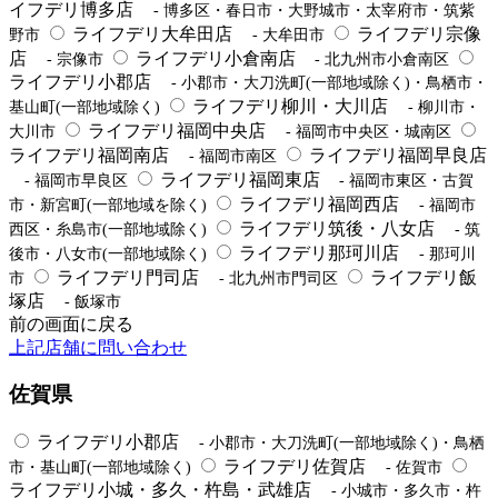
イフデリ博多店
- 博多区・春日市・大野城市・太宰府市・筑紫
ライフデリ大牟田店
ライフデリ宗像
野市
- 大牟田市
店
ライフデリ小倉南店
- 宗像市
- 北九州市小倉南区
ライフデリ小郡店
- 小郡市・大刀洗町(一部地域除く)・鳥栖市・
ライフデリ柳川・大川店
基山町(一部地域除く)
- 柳川市・
ライフデリ福岡中央店
大川市
- 福岡市中央区・城南区
ライフデリ福岡南店
ライフデリ福岡早良店
- 福岡市南区
ライフデリ福岡東店
- 福岡市早良区
- 福岡市東区・古賀
ライフデリ福岡西店
市・新宮町(一部地域を除く)
- 福岡市
ライフデリ筑後・八女店
西区・糸島市(一部地域除く)
- 筑
ライフデリ那珂川店
後市・八女市(一部地域除く)
- 那珂川
ライフデリ門司店
ライフデリ飯
市
- 北九州市門司区
塚店
- 飯塚市
前の画面に戻る
上記店舗に問い合わせ
佐賀県
ライフデリ小郡店
- 小郡市・大刀洗町(一部地域除く)・鳥栖
ライフデリ佐賀店
市・基山町(一部地域除く)
- 佐賀市
ライフデリ小城・多久・杵島・武雄店
- 小城市・多久市・杵