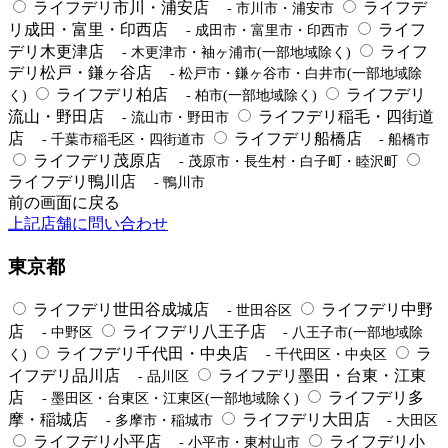
ライフデリ市川・浦安店
ライフデ
- 市川市・浦安市
リ成田・富里・印西店
ライフ
- 成田市・富里市・印西市
デリ木更津店
ライフ
- 木更津市・袖ヶ浦市(一部地域除く)
デリ松戸・鎌ヶ谷店
- 松戸市・鎌ヶ谷市・白井市(一部地域除
ライフデリ柏店
ライフデリ
く)
- 柏市(一部地域除く)
流山・野田店
ライフデリ稲毛・四街道
- 流山市・野田市
店
ライフデリ船橋店
- 千葉市稲毛区・四街道市
- 船橋市
ライフデリ茂原店
- 茂原市・長生村・白子町・睦沢町
ライフデリ鴨川店
- 鴨川市
前の画面に戻る
上記店舗に問い合わせ
東京都
ライフデリ世田谷成城店
ライフデリ中野
- 世田谷区
店
ライフデリ八王子店
- 中野区
- 八王子市(一部地域除
ライフデリ千代田・中央店
ラ
く)
- 千代田区・中央区
イフデリ品川店
ライフデリ墨田・台東・江東
- 品川区
店
ライフデリ多
- 墨田区・台東区・江東区(一部地域除く)
摩・稲城店
ライフデリ大田店
- 多摩市・稲城市
- 大田区
ライフデリ小平店
ライフデリ小
- 小平市・東村山市