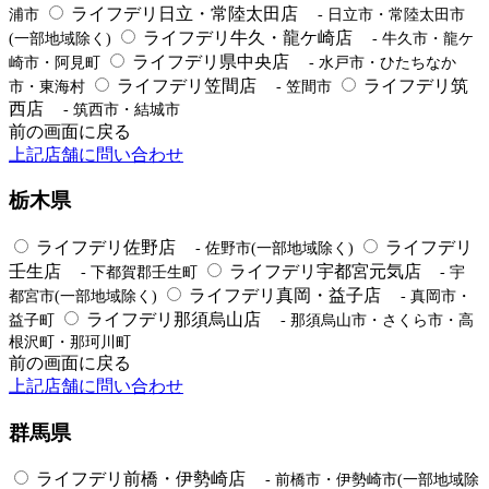
ライフデリ日立・常陸太田店
浦市
- 日立市・常陸太田市
ライフデリ牛久・龍ケ崎店
(一部地域除く)
- 牛久市・龍ケ
ライフデリ県中央店
崎市・阿見町
- 水戸市・ひたちなか
ライフデリ笠間店
ライフデリ筑
市・東海村
- 笠間市
西店
- 筑西市・結城市
前の画面に戻る
上記店舗に問い合わせ
栃木県
ライフデリ佐野店
ライフデリ
- 佐野市(一部地域除く)
壬生店
ライフデリ宇都宮元気店
- 下都賀郡壬生町
- 宇
ライフデリ真岡・益子店
都宮市(一部地域除く)
- 真岡市・
ライフデリ那須烏山店
益子町
- 那須烏山市・さくら市・高
根沢町・那珂川町
前の画面に戻る
上記店舗に問い合わせ
群馬県
ライフデリ前橋・伊勢崎店
- 前橋市・伊勢崎市(一部地域除