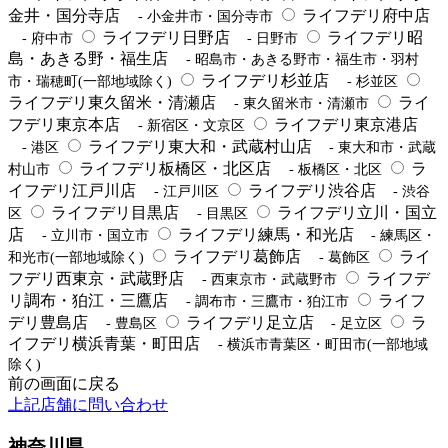
金井・国分寺店
ライフデリ府中店
- 小金井市・国分寺市
ライフデリ日野店
ライフデリ昭
- 府中市
- 日野市
島・あきる野・福生店
- 昭島市・あきる野市・福生市・羽村
ライフデリ杉並店
市・瑞穂町(一部地域除く)
- 杉並区
ライフデリ東久留米・清瀬店
ライ
- 東久留米市・清瀬市
フデリ東京本店
ライフデリ東京港店
- 新宿区・文京区
ライフデリ東大和・武蔵村山店
- 港区
- 東大和市・武蔵
ライフデリ板橋区・北区店
ラ
村山市
- 板橋区・北区
イフデリ江戸川店
ライフデリ渋谷店
- 江戸川区
- 渋谷
ライフデリ目黒店
ライフデリ立川・国立
区
- 目黒区
店
ライフデリ練馬・和光店
- 立川市・国立市
- 練馬区・
ライフデリ葛飾店
ライ
和光市(一部地域除く)
- 葛飾区
フデリ西東京・武蔵野店
ライフデ
- 西東京市・武蔵野市
リ調布・狛江・三鷹店
ライフ
- 調布市・三鷹市・狛江市
デリ豊島店
ライフデリ足立店
ラ
- 豊島区
- 足立区
イフデリ横浜青葉・町田店
- 横浜市青葉区・町田市(一部地域
除く)
前の画面に戻る
上記店舗に問い合わせ
神奈川県