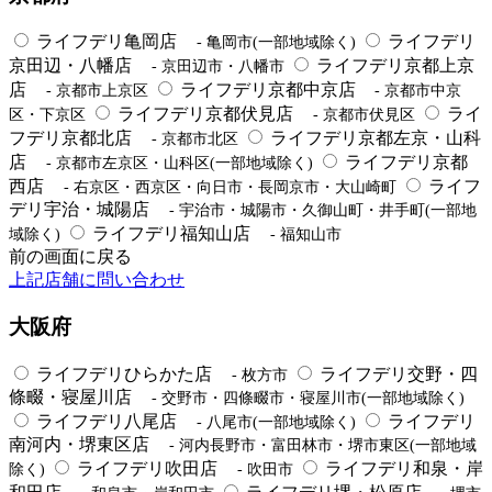
ライフデリ亀岡店
ライフデリ
- 亀岡市(一部地域除く)
京田辺・八幡店
ライフデリ京都上京
- 京田辺市・八幡市
店
ライフデリ京都中京店
- 京都市上京区
- 京都市中京
ライフデリ京都伏見店
ライ
区・下京区
- 京都市伏見区
フデリ京都北店
ライフデリ京都左京・山科
- 京都市北区
店
ライフデリ京都
- 京都市左京区・山科区(一部地域除く)
西店
ライフ
- 右京区・西京区・向日市・長岡京市・大山崎町
デリ宇治・城陽店
- 宇治市・城陽市・久御山町・井手町(一部地
ライフデリ福知山店
域除く)
- 福知山市
前の画面に戻る
上記店舗に問い合わせ
大阪府
ライフデリひらかた店
ライフデリ交野・四
- 枚方市
條畷・寝屋川店
- 交野市・四條畷市・寝屋川市(一部地域除く)
ライフデリ八尾店
ライフデリ
- 八尾市(一部地域除く)
南河内・堺東区店
- 河内長野市・富田林市・堺市東区(一部地域
ライフデリ吹田店
ライフデリ和泉・岸
除く)
- 吹田市