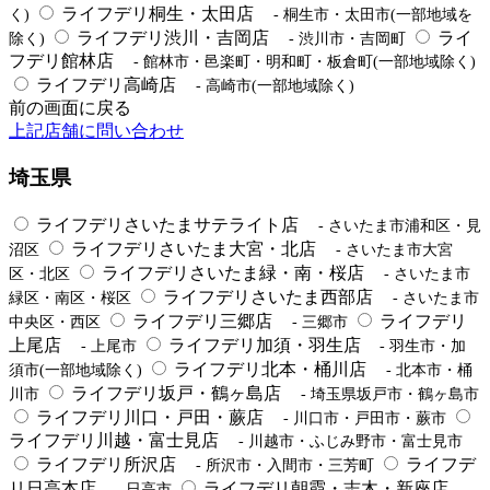
ライフデリ桐生・太田店
く)
- 桐生市・太田市(一部地域を
ライフデリ渋川・吉岡店
ライ
除く)
- 渋川市・吉岡町
フデリ館林店
- 館林市・邑楽町・明和町・板倉町(一部地域除く)
ライフデリ高崎店
- 高崎市(一部地域除く)
前の画面に戻る
上記店舗に問い合わせ
埼玉県
ライフデリさいたまサテライト店
- さいたま市浦和区・見
ライフデリさいたま大宮・北店
沼区
- さいたま市大宮
ライフデリさいたま緑・南・桜店
区・北区
- さいたま市
ライフデリさいたま西部店
緑区・南区・桜区
- さいたま市
ライフデリ三郷店
ライフデリ
中央区・西区
- 三郷市
上尾店
ライフデリ加須・羽生店
- 上尾市
- 羽生市・加
ライフデリ北本・桶川店
須市(一部地域除く)
- 北本市・桶
ライフデリ坂戸・鶴ヶ島店
川市
- 埼玉県坂戸市・鶴ヶ島市
ライフデリ川口・戸田・蕨店
- 川口市・戸田市・蕨市
ライフデリ川越・富士見店
- 川越市・ふじみ野市・富士見市
ライフデリ所沢店
ライフデ
- 所沢市・入間市・三芳町
リ日高本店
ライフデリ朝霞・志木・新座店
- 日高市
-