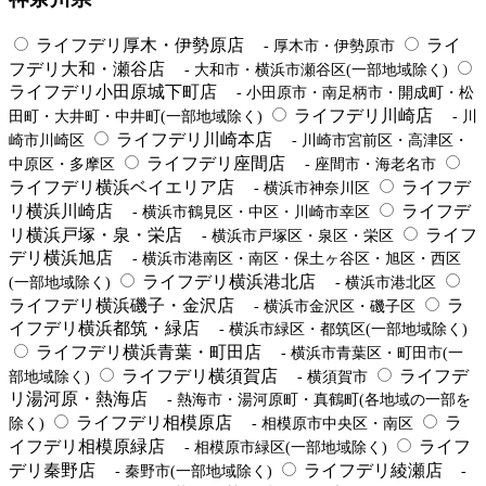
ライフデリ厚木・伊勢原店
ライ
- 厚木市・伊勢原市
フデリ大和・瀬谷店
- 大和市・横浜市瀬谷区(一部地域除く)
ライフデリ小田原城下町店
- 小田原市・南足柄市・開成町・松
ライフデリ川崎店
田町・大井町・中井町(一部地域除く)
- 川
ライフデリ川崎本店
崎市川崎区
- 川崎市宮前区・高津区・
ライフデリ座間店
中原区・多摩区
- 座間市・海老名市
ライフデリ横浜ベイエリア店
ライフデ
- 横浜市神奈川区
リ横浜川崎店
ライフデ
- 横浜市鶴見区・中区・川崎市幸区
リ横浜戸塚・泉・栄店
ライフ
- 横浜市戸塚区・泉区・栄区
デリ横浜旭店
- 横浜市港南区・南区・保土ヶ谷区・旭区・西区
ライフデリ横浜港北店
(一部地域除く)
- 横浜市港北区
ライフデリ横浜磯子・金沢店
ラ
- 横浜市金沢区・磯子区
イフデリ横浜都筑・緑店
- 横浜市緑区・都筑区(一部地域除く)
ライフデリ横浜青葉・町田店
- 横浜市青葉区・町田市(一
ライフデリ横須賀店
ライフデ
部地域除く)
- 横須賀市
リ湯河原・熱海店
- 熱海市・湯河原町・真鶴町(各地域の一部を
ライフデリ相模原店
ラ
除く)
- 相模原市中央区・南区
イフデリ相模原緑店
ライフ
- 相模原市緑区(一部地域除く)
デリ秦野店
ライフデリ綾瀬店
- 秦野市(一部地域除く)
-