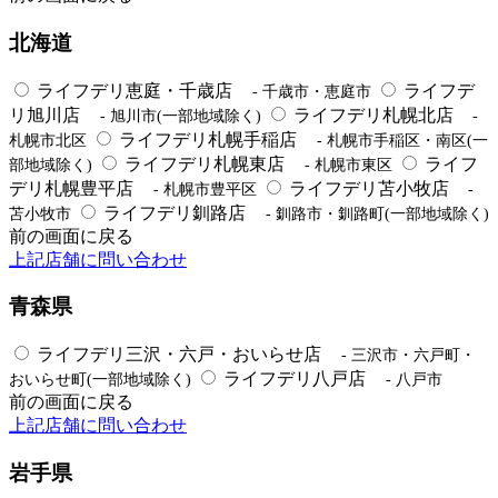
北海道
ライフデリ恵庭・千歳店
ライフデ
- 千歳市・恵庭市
リ旭川店
ライフデリ札幌北店
- 旭川市(一部地域除く)
-
ライフデリ札幌手稲店
札幌市北区
- 札幌市手稲区・南区(一
ライフデリ札幌東店
ライフ
部地域除く)
- 札幌市東区
デリ札幌豊平店
ライフデリ苫小牧店
- 札幌市豊平区
-
ライフデリ釧路店
苫小牧市
- 釧路市・釧路町(一部地域除く)
前の画面に戻る
上記店舗に問い合わせ
青森県
ライフデリ三沢・六戸・おいらせ店
- 三沢市・六戸町・
ライフデリ八戸店
おいらせ町(一部地域除く)
- 八戸市
前の画面に戻る
上記店舗に問い合わせ
岩手県