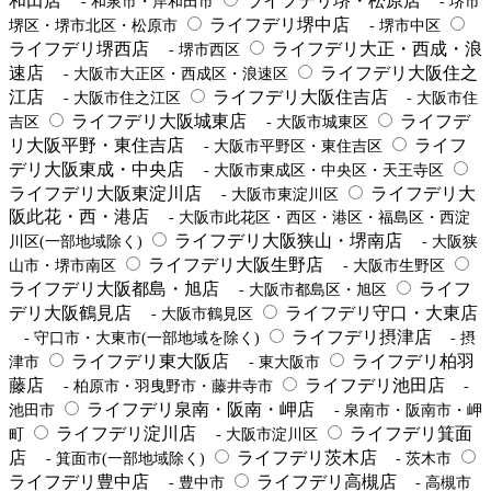
和田店
ライフデリ堺・松原店
- 和泉市・岸和田市
- 堺市
ライフデリ堺中店
堺区・堺市北区・松原市
- 堺市中区
ライフデリ堺西店
ライフデリ大正・西成・浪
- 堺市西区
速店
ライフデリ大阪住之
- 大阪市大正区・西成区・浪速区
江店
ライフデリ大阪住吉店
- 大阪市住之江区
- 大阪市住
ライフデリ大阪城東店
ライフデ
吉区
- 大阪市城東区
リ大阪平野・東住吉店
ライフ
- 大阪市平野区・東住吉区
デリ大阪東成・中央店
- 大阪市東成区・中央区・天王寺区
ライフデリ大阪東淀川店
ライフデリ大
- 大阪市東淀川区
阪此花・西・港店
- 大阪市此花区・西区・港区・福島区・西淀
ライフデリ大阪狭山・堺南店
川区(一部地域除く)
- 大阪狭
ライフデリ大阪生野店
山市・堺市南区
- 大阪市生野区
ライフデリ大阪都島・旭店
ライフ
- 大阪市都島区・旭区
デリ大阪鶴見店
ライフデリ守口・大東店
- 大阪市鶴見区
ライフデリ摂津店
- 守口市・大東市(一部地域を除く)
- 摂
ライフデリ東大阪店
ライフデリ柏羽
津市
- 東大阪市
藤店
ライフデリ池田店
- 柏原市・羽曳野市・藤井寺市
-
ライフデリ泉南・阪南・岬店
池田市
- 泉南市・阪南市・岬
ライフデリ淀川店
ライフデリ箕面
町
- 大阪市淀川区
店
ライフデリ茨木店
- 箕面市(一部地域除く)
- 茨木市
ライフデリ豊中店
ライフデリ高槻店
- 豊中市
- 高槻市