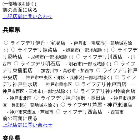
(一部地域を除く)
前の画面に戻る
上記店舗に問い合わせ
兵庫県
ライフデリ伊丹・宝塚店
- 伊丹市・宝塚市(一部地域を除
ライフデリ姫路店
ライフデ
く)
- 姫路市(一部地域除く)
リ尼崎店
ライフデリ川西店
- 尼崎市(一部地域除く)
- 川
ライフデリ明石店
ライフ
西市
- 明石市(一部地域除く)
デリ東播磨店
ライフデリ神戸
- 加古川市・高砂市・加西市
中央店
ライフ
- 神戸市中央区・灘区・兵庫区(一部地域除く)
デリ神戸垂水店
ライフデリ神戸西店
- 神戸市垂水区
-
ライフデリ神戸鈴蘭台店
神戸市西区・三木市(一部地域除く)
ライフデリ神戸須磨・長田店
- 神戸市北区
- 神戸市須磨
ライフデリ芦屋・神戸東灘店
区・長田区(一部地域を除く)
ライフデリ西宮店
- 神戸市東灘区・芦屋市
- 西宮市
前の画面に戻る
上記店舗に問い合わせ
奈良県