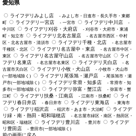
愛知県
ライフデリみよし店
- みよし市・日進市・長久手市・東郷
ライフデリ一宮店
ライフデリ中川店
町
- 一宮市
-
ライフデリ刈谷・大府店
中川区
- 刈谷市・大府市・東浦
ライフデリ北名古屋店
町・知立市
- 名古屋市西区・中村
ライフデリ千種・北店
区・北名古屋市・清須市
- 名古屋市
ライフデリ名古屋中・東店
千種区・北区
- 名古屋市中区・
ライフデリ名古屋守山店
ライ
東区
- 名古屋市守山区
フデリ名東店
ライフデリ天白店
- 名古屋市名東区
- 名
ライフデリ小牧・犬山店
古屋市天白区
- 小牧市・犬山市
ライフデリ尾張旭・瀬戸店
(一部地域除く)
- 尾張旭市・瀬
ライフデリ常滑・知多店
戸市(一部地域除く)
- 常滑市・知
ライフデリ弥富・蟹江店
多市(一部地域除く)
- 弥富市・蟹
ライフデリ扶桑・江南店
ライ
江町
- 江南市・扶桑町
フデリ春日井店
ライフデリ東海店
- 春日井市
- 東海市
ライフデリ稲沢店
ライフデ
- 稲沢市・あま市・大治町
リ緑・南・熱田・昭和瑞穂店
- 名古屋市緑区・南区・熱田区・
ライフデリ豊川店
ライフデ
昭和区・瑞穂区
- 豊川市
リ豊田店
- 豊田市(一部地域除く)
前の画面に戻る