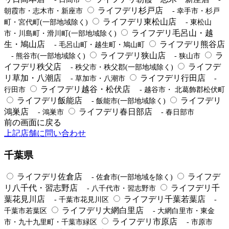
ライフデリ杉戸店
朝霞市・志木市・新座市
- 幸手市・杉戸
ライフデリ東松山店
町・宮代町(一部地域除く)
- 東松山
ライフデリ毛呂山・越
市・川島町・滑川町(一部地域除く)
生・鳩山店
ライフデリ熊谷店
- 毛呂山町・越生町・鳩山町
ライフデリ狭山店
ラ
- 熊谷市(一部地域除く)
- 狭山市
イフデリ秩父店
ライフデ
- 秩父市・秩父郡(一部地域除く)
リ草加・八潮店
ライフデリ行田店
- 草加市・八潮市
-
ライフデリ越谷・松伏店
行田市
- 越谷市・ 北葛飾郡松伏町
ライフデリ飯能店
ライフデリ
- 飯能市(一部地域除く)
鴻巣店
ライフデリ春日部店
- 鴻巣市
- 春日部市
前の画面に戻る
上記店舗に問い合わせ
千葉県
ライフデリ佐倉店
ライフデ
- 佐倉市(一部地域を除く)
リ八千代・習志野店
ライフデリ千
- 八千代市・習志野市
葉花見川店
ライフデリ千葉若葉店
- 千葉市花見川区
-
ライフデリ大網白里店
千葉市若葉区
- 大網白里市・東金
ライフデリ市原店
市・九十九里町・千葉市緑区
- 市原市