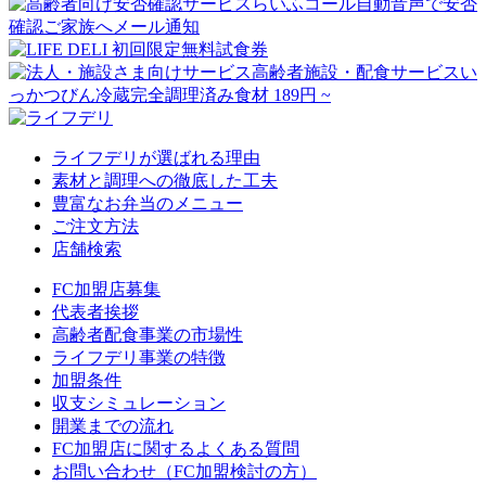
ライフデリが選ばれる理由
素材と調理への徹底した工夫
豊富なお弁当のメニュー
ご注文方法
店舗検索
FC加盟店募集
代表者挨拶
高齢者配食事業の市場性
ライフデリ事業の特徴
加盟条件
収支シミュレーション
開業までの流れ
FC加盟店に関するよくある質問
お問い合わせ（FC加盟検討の方）