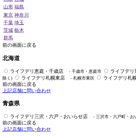
山形
福島
東京
神奈川
千葉
埼玉
茨城
栃木
群馬
前の画面に戻る
北海道
ライフデリ恵庭・千歳店
ライフデリ
- 千歳市・恵庭市
ライフデリ札幌東店
ライフデリ札
除く)
- 札幌市東区
前の画面に戻る
上記店舗に問い合わせ
青森県
ライフデリ三沢・六戸・おいらせ店
- 三沢市・六戸町・お
前の画面に戻る
上記店舗に問い合わせ