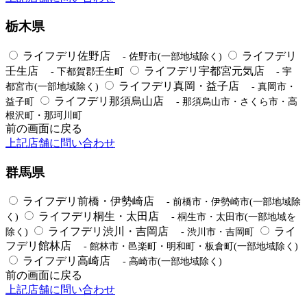
栃木県
ライフデリ佐野店
ライフデリ
- 佐野市(一部地域除く)
壬生店
ライフデリ宇都宮元気店
- 下都賀郡壬生町
- 宇
ライフデリ真岡・益子店
都宮市(一部地域除く)
- 真岡市・
ライフデリ那須烏山店
益子町
- 那須烏山市・さくら市・高
根沢町・那珂川町
前の画面に戻る
上記店舗に問い合わせ
群馬県
ライフデリ前橋・伊勢崎店
- 前橋市・伊勢崎市(一部地域除
ライフデリ桐生・太田店
く)
- 桐生市・太田市(一部地域を
ライフデリ渋川・吉岡店
ライ
除く)
- 渋川市・吉岡町
フデリ館林店
- 館林市・邑楽町・明和町・板倉町(一部地域除く)
ライフデリ高崎店
- 高崎市(一部地域除く)
前の画面に戻る
上記店舗に問い合わせ