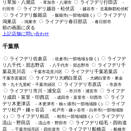
リ草加・八潮店
ライフデリ行田店
- 草加市・八潮市
-
ライフデリ越谷・松伏店
行田市
- 越谷市・ 北葛飾郡松伏町
ライフデリ飯能店
ライフデリ
- 飯能市(一部地域除く)
鴻巣店
ライフデリ春日部店
- 鴻巣市
- 春日部市
前の画面に戻る
上記店舗に問い合わせ
千葉県
ライフデリ佐倉店
ライフデ
- 佐倉市(一部地域を除く)
リ八千代・習志野店
ライフデリ千
- 八千代市・習志野市
葉花見川店
ライフデリ千葉若葉店
- 千葉市花見川区
-
ライフデリ大網白里店
千葉市若葉区
- 大網白里市・東金
ライフデリ市原店
市・九十九里町・千葉市緑区
- 市原市
ライフデリ市川・浦安店
ライフデ
- 市川市・浦安市
リ成田・富里・印西店
ライフ
- 成田市・富里市・印西市
デリ木更津店
ライフ
- 木更津市・袖ヶ浦市(一部地域除く)
デリ松戸・鎌ヶ谷店
- 松戸市・鎌ヶ谷市・白井市(一部地域除
ライフデリ柏店
ライフデリ
く)
- 柏市(一部地域除く)
流山・野田店
ライフデリ稲毛・四街道
- 流山市・野田市
店
ライフデリ船橋店
- 千葉市稲毛区・四街道市
- 船橋市