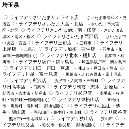
埼玉県
ライフデリさいたまサテライト店
- さいたま市浦和区・見
ライフデリさいたま大宮・北店
沼区
- さいたま市大宮
ライフデリさいたま緑・南・桜店
区・北区
- さいたま市
ライフデリさいたま西部店
緑区・南区・桜区
- さいたま市
ライフデリ三郷店
ライフデリ
中央区・西区
- 三郷市
上尾店
ライフデリ加須・羽生店
- 上尾市
- 羽生市・加
ライフデリ北本・桶川店
須市(一部地域除く)
- 北本市・桶
ライフデリ坂戸・鶴ヶ島店
川市
- 埼玉県坂戸市・鶴ヶ島市
ライフデリ川口・戸田・蕨店
- 川口市・戸田市・蕨市
ライフデリ川越・富士見店
- 川越市・ふじみ野市・富士見市
ライフデリ所沢店
ライフデ
- 所沢市・入間市・三芳町
リ日高本店
ライフデリ朝霞・志木・新座店
- 日高市
-
ライフデリ杉戸店
朝霞市・志木市・新座市
- 幸手市・杉戸
ライフデリ東松山店
町・宮代町(一部地域除く)
- 東松山
ライフデリ毛呂山・越
市・川島町・滑川町(一部地域除く)
生・鳩山店
ライフデリ熊谷店
- 毛呂山町・越生町・鳩山町
ライフデリ狭山店
ラ
- 熊谷市(一部地域除く)
- 狭山市
イフデリ秩父店
ライフデ
- 秩父市・秩父郡(一部地域除く)