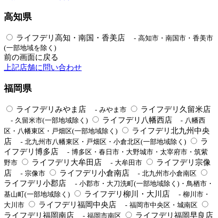
高知県
ライフデリ高知・南国・香美店
- 高知市・南国市・香美市
(一部地域を除く)
前の画面に戻る
上記店舗に問い合わせ
福岡県
ライフデリみやま店
ライフデリ久留米店
- みやま市
ライフデリ八幡西店
- 久留米市(一部地域除く)
- 八幡西
ライフデリ北九州中央
区・八幡東区・戸畑区(一部地域除く)
店
ラ
- 北九州市八幡東区・戸畑区・小倉北区(一部地域除く)
イフデリ博多店
- 博多区・春日市・大野城市・太宰府市・筑紫
ライフデリ大牟田店
ライフデリ宗像
野市
- 大牟田市
店
ライフデリ小倉南店
- 宗像市
- 北九州市小倉南区
ライフデリ小郡店
- 小郡市・大刀洗町(一部地域除く)・鳥栖市・
ライフデリ柳川・大川店
基山町(一部地域除く)
- 柳川市・
ライフデリ福岡中央店
大川市
- 福岡市中央区・城南区
ライフデリ福岡南店
ライフデリ福岡早良店
- 福岡市南区