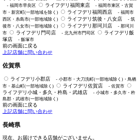
ライフデリ福岡東店
- 福岡市早良区
- 福岡市東区・古賀
ライフデリ福岡西店
市・新宮町(一部地域を除く)
- 福岡市
ライフデリ筑後・八女店
西区・糸島市(一部地域除く)
- 筑
ライフデリ那珂川店
後市・八女市(一部地域除く)
- 那珂川
ライフデリ門司店
ライフデリ飯
市
- 北九州市門司区
塚店
- 飯塚市
前の画面に戻る
上記店舗に問い合わせ
佐賀県
ライフデリ小郡店
- 小郡市・大刀洗町(一部地域除く)・鳥栖
ライフデリ佐賀店
市・基山町(一部地域除く)
- 佐賀市
ライフデリ小城・多久・杵島・武雄店
- 小城市・多久市・杵
島郡・武雄市(一部地域除く)
前の画面に戻る
上記店舗に問い合わせ
長崎県
現在、お届けできる店舗がございません。