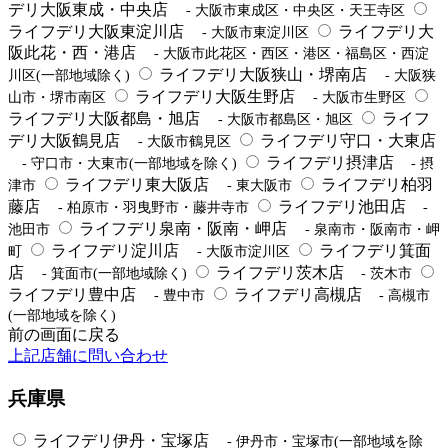
デリ大阪東成・中央店
- 大阪市東成区・中央区・天王寺区
ライフデリ大阪東淀川店
ライフデリ大
- 大阪市東淀川区
阪此花・西・港店
- 大阪市此花区・西区・港区・福島区・西淀
ライフデリ大阪狭山・堺南店
川区(一部地域除く)
- 大阪狭
ライフデリ大阪生野店
山市・堺市南区
- 大阪市生野区
ライフデリ大阪都島・旭店
ライフ
- 大阪市都島区・旭区
デリ大阪鶴見店
ライフデリ守口・大東店
- 大阪市鶴見区
ライフデリ摂津店
- 守口市・大東市(一部地域を除く)
- 摂
ライフデリ東大阪店
ライフデリ柏羽
津市
- 東大阪市
藤店
ライフデリ池田店
- 柏原市・羽曳野市・藤井寺市
-
ライフデリ泉南・阪南・岬店
池田市
- 泉南市・阪南市・岬
ライフデリ淀川店
ライフデリ箕面
町
- 大阪市淀川区
店
ライフデリ茨木店
- 箕面市(一部地域除く)
- 茨木市
ライフデリ豊中店
ライフデリ高槻店
- 豊中市
- 高槻市
(一部地域を除く)
前の画面に戻る
上記店舗に問い合わせ
兵庫県
ライフデリ伊丹・宝塚店
- 伊丹市・宝塚市(一部地域を除