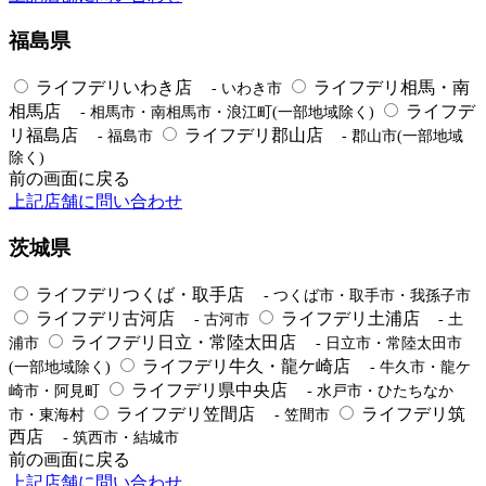
福島県
ライフデリいわき店
ライフデリ相馬・南
- いわき市
相馬店
ライフデ
- 相馬市・南相馬市・浪江町(一部地域除く)
リ福島店
ライフデリ郡山店
- 福島市
- 郡山市(一部地域
除く)
前の画面に戻る
上記店舗に問い合わせ
茨城県
ライフデリつくば・取手店
- つくば市・取手市・我孫子市
ライフデリ古河店
ライフデリ土浦店
- 古河市
- 土
ライフデリ日立・常陸太田店
浦市
- 日立市・常陸太田市
ライフデリ牛久・龍ケ崎店
(一部地域除く)
- 牛久市・龍ケ
ライフデリ県中央店
崎市・阿見町
- 水戸市・ひたちなか
ライフデリ笠間店
ライフデリ筑
市・東海村
- 笠間市
西店
- 筑西市・結城市
前の画面に戻る
上記店舗に問い合わせ