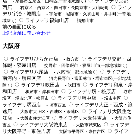
店
ライフデリ京都
- 京都市左京区・山科区(一部地域除く)
西店
ライフ
- 右京区・西京区・向日市・長岡京市・大山崎町
デリ宇治・城陽店
- 宇治市・城陽市・久御山町・井手町(一部地
ライフデリ福知山店
域除く)
- 福知山市
前の画面に戻る
上記店舗に問い合わせ
大阪府
ライフデリひらかた店
ライフデリ交野・四
- 枚方市
條畷・寝屋川店
- 交野市・四條畷市・寝屋川市(一部地域除く)
ライフデリ八尾店
ライフデリ
- 八尾市(一部地域除く)
南河内・堺東区店
- 河内長野市・富田林市・堺市東区(一部地域
ライフデリ吹田店
ライフデリ和泉・岸
除く)
- 吹田市
和田店
ライフデリ堺・松原店
- 和泉市・岸和田市
- 堺市
ライフデリ堺中店
堺区・堺市北区・松原市
- 堺市中区
ライフデリ堺西店
ライフデリ大正・西成・浪
- 堺市西区
速店
ライフデリ大阪住之
- 大阪市大正区・西成区・浪速区
江店
ライフデリ大阪住吉店
- 大阪市住之江区
- 大阪市住
ライフデリ大阪城東店
ライフデ
吉区
- 大阪市城東区
リ大阪平野・東住吉店
ライフ
- 大阪市平野区・東住吉区