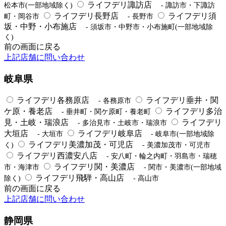
ライフデリ諏訪店
松本市(一部地域除く)
- 諏訪市・下諏訪
ライフデリ長野店
ライフデリ須
町・岡谷市
- 長野市
坂・中野・小布施店
- 須坂市・中野市・小布施町(一部地域除
く)
前の画面に戻る
上記店舗に問い合わせ
岐阜県
ライフデリ各務原店
ライフデリ垂井・関
- 各務原市
ケ原・養老店
ライフデリ多治
- 垂井町・関ケ原町・養老町
見・土岐・瑞浪店
ライフデリ
- 多治見市・土岐市・瑞浪市
大垣店
ライフデリ岐阜店
- 大垣市
- 岐阜市(一部地域除
ライフデリ美濃加茂・可児店
く)
- 美濃加茂市・可児市
ライフデリ西濃安八店
- 安八町・輪之内町・羽島市・瑞穂
ライフデリ関・美濃店
市・海津市
- 関市・美濃市(一部地域
ライフデリ飛騨・高山店
除く)
- 高山市
前の画面に戻る
上記店舗に問い合わせ
静岡県