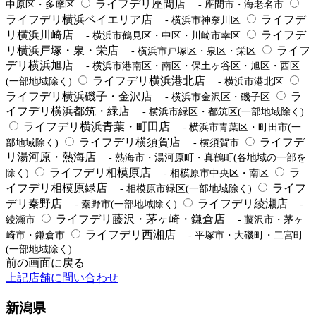
ライフデリ座間店
中原区・多摩区
- 座間市・海老名市
ライフデリ横浜ベイエリア店
ライフデ
- 横浜市神奈川区
リ横浜川崎店
ライフデ
- 横浜市鶴見区・中区・川崎市幸区
リ横浜戸塚・泉・栄店
ライフ
- 横浜市戸塚区・泉区・栄区
デリ横浜旭店
- 横浜市港南区・南区・保土ヶ谷区・旭区・西区
ライフデリ横浜港北店
(一部地域除く)
- 横浜市港北区
ライフデリ横浜磯子・金沢店
ラ
- 横浜市金沢区・磯子区
イフデリ横浜都筑・緑店
- 横浜市緑区・都筑区(一部地域除く)
ライフデリ横浜青葉・町田店
- 横浜市青葉区・町田市(一
ライフデリ横須賀店
ライフデ
部地域除く)
- 横須賀市
リ湯河原・熱海店
- 熱海市・湯河原町・真鶴町(各地域の一部を
ライフデリ相模原店
ラ
除く)
- 相模原市中央区・南区
イフデリ相模原緑店
ライフ
- 相模原市緑区(一部地域除く)
デリ秦野店
ライフデリ綾瀬店
- 秦野市(一部地域除く)
-
ライフデリ藤沢・茅ヶ崎・鎌倉店
綾瀬市
- 藤沢市・茅ヶ
ライフデリ西湘店
崎市・鎌倉市
- 平塚市・大磯町・二宮町
(一部地域除く)
前の画面に戻る
上記店舗に問い合わせ
新潟県