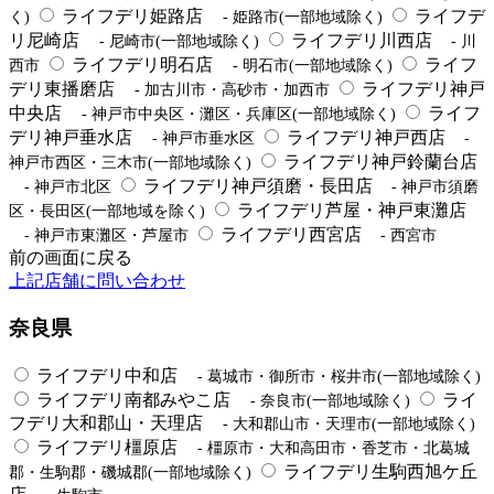
ライフデリ姫路店
ライフデ
く)
- 姫路市(一部地域除く)
リ尼崎店
ライフデリ川西店
- 尼崎市(一部地域除く)
- 川
ライフデリ明石店
ライフ
西市
- 明石市(一部地域除く)
デリ東播磨店
ライフデリ神戸
- 加古川市・高砂市・加西市
中央店
ライフ
- 神戸市中央区・灘区・兵庫区(一部地域除く)
デリ神戸垂水店
ライフデリ神戸西店
- 神戸市垂水区
-
ライフデリ神戸鈴蘭台店
神戸市西区・三木市(一部地域除く)
ライフデリ神戸須磨・長田店
- 神戸市北区
- 神戸市須磨
ライフデリ芦屋・神戸東灘店
区・長田区(一部地域を除く)
ライフデリ西宮店
- 神戸市東灘区・芦屋市
- 西宮市
前の画面に戻る
上記店舗に問い合わせ
奈良県
ライフデリ中和店
- 葛城市・御所市・桜井市(一部地域除く)
ライフデリ南都みやこ店
ライ
- 奈良市(一部地域除く)
フデリ大和郡山・天理店
- 大和郡山市・天理市(一部地域除く)
ライフデリ橿原店
- 橿原市・大和高田市・香芝市・北葛城
ライフデリ生駒西旭ケ丘
郡・生駒郡・磯城郡(一部地域除く)