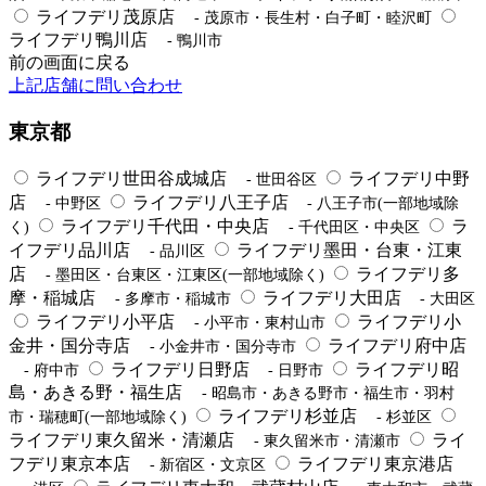
ライフデリ茂原店
- 茂原市・長生村・白子町・睦沢町
ライフデリ鴨川店
- 鴨川市
前の画面に戻る
上記店舗に問い合わせ
東京都
ライフデリ世田谷成城店
ライフデリ中野
- 世田谷区
店
ライフデリ八王子店
- 中野区
- 八王子市(一部地域除
ライフデリ千代田・中央店
ラ
く)
- 千代田区・中央区
イフデリ品川店
ライフデリ墨田・台東・江東
- 品川区
店
ライフデリ多
- 墨田区・台東区・江東区(一部地域除く)
摩・稲城店
ライフデリ大田店
- 多摩市・稲城市
- 大田区
ライフデリ小平店
ライフデリ小
- 小平市・東村山市
金井・国分寺店
ライフデリ府中店
- 小金井市・国分寺市
ライフデリ日野店
ライフデリ昭
- 府中市
- 日野市
島・あきる野・福生店
- 昭島市・あきる野市・福生市・羽村
ライフデリ杉並店
市・瑞穂町(一部地域除く)
- 杉並区
ライフデリ東久留米・清瀬店
ライ
- 東久留米市・清瀬市
フデリ東京本店
ライフデリ東京港店
- 新宿区・文京区