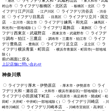
ライフデリ東大和・武蔵村山店
- 港区
- 東大和市・武蔵
ライフデリ板橋区・北区店
ラ
村山市
- 板橋区・北区
イフデリ江戸川店
ライフデリ渋谷店
- 江戸川区
- 渋谷
ライフデリ目黒店
ライフデリ立川・国立
区
- 目黒区
店
ライフデリ練馬・和光店
- 立川市・国立市
- 練馬区・
ライフデリ葛飾店
ライ
和光市(一部地域除く)
- 葛飾区
フデリ西東京・武蔵野店
ライフデ
- 西東京市・武蔵野市
リ調布・狛江・三鷹店
ライフ
- 調布市・三鷹市・狛江市
デリ豊島店
ライフデリ足立店
ラ
- 豊島区
- 足立区
イフデリ横浜青葉・町田店
- 横浜市青葉区・町田市(一部地域
除く)
前の画面に戻る
上記店舗に問い合わせ
神奈川県
ライフデリ厚木・伊勢原店
ライ
- 厚木市・伊勢原市
フデリ大和・瀬谷店
- 大和市・横浜市瀬谷区(一部地域除く)
ライフデリ小田原城下町店
- 小田原市・南足柄市・開成町・松
ライフデリ川崎店
田町・大井町・中井町(一部地域除く)
- 川
ライフデリ川崎本店
崎市川崎区
- 川崎市宮前区・高津区・