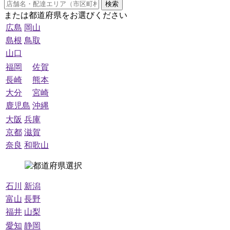
検索
または都道府県をお選びください
広島
岡山
島根
鳥取
山口
福岡
佐賀
長崎
熊本
大分
宮崎
鹿児島
沖縄
大阪
兵庫
京都
滋賀
奈良
和歌山
石川
新潟
富山
長野
福井
山梨
愛知
静岡