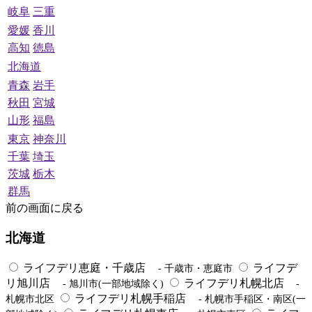
岐阜
三重
愛媛
香川
高知
徳島
北海道
青森
岩手
秋田
宮城
山形
福島
東京
神奈川
千葉
埼玉
茨城
栃木
群馬
前の画面に戻る
北海道
ライフデリ恵庭・千歳店
ライフデ
- 千歳市・恵庭市
リ旭川店
ライフデリ札幌北店
- 旭川市(一部地域除く)
-
ライフデリ札幌手稲店
札幌市北区
- 札幌市手稲区・南区(一