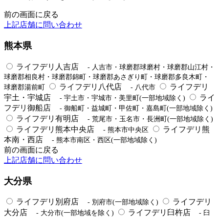
前の画面に戻る
上記店舗に問い合わせ
熊本県
ライフデリ人吉店
- 人吉市・球磨郡球磨村・球磨郡山江村・
球磨郡相良村・球磨郡錦町・球磨郡あさぎり町・球磨郡多良木町・
ライフデリ八代店
ライフデリ
球磨郡湯前町
- 八代市
宇土・宇城店
ライ
- 宇土市・宇城市・美里町(一部地域除く)
フデリ御船店
- 御船町・益城町・甲佐町・嘉島町(一部地域除く)
ライフデリ有明店
- 荒尾市・玉名市・長洲町(一部地域除く)
ライフデリ熊本中央店
ライフデリ熊
- 熊本市中央区
本南・西店
- 熊本市南区・西区(一部地域除く)
前の画面に戻る
上記店舗に問い合わせ
大分県
ライフデリ別府店
ライフデリ
- 別府市(一部地域除く)
大分店
ライフデリ臼杵店
- 大分市(一部地域を除く)
- 臼