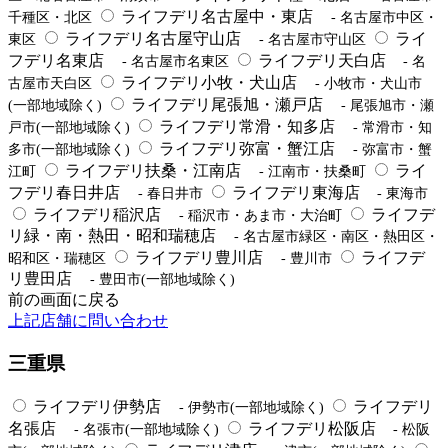
ライフデリ名古屋中・東店
千種区・北区
- 名古屋市中区・
ライフデリ名古屋守山店
ライ
東区
- 名古屋市守山区
フデリ名東店
ライフデリ天白店
- 名古屋市名東区
- 名
ライフデリ小牧・犬山店
古屋市天白区
- 小牧市・犬山市
ライフデリ尾張旭・瀬戸店
(一部地域除く)
- 尾張旭市・瀬
ライフデリ常滑・知多店
戸市(一部地域除く)
- 常滑市・知
ライフデリ弥富・蟹江店
多市(一部地域除く)
- 弥富市・蟹
ライフデリ扶桑・江南店
ライ
江町
- 江南市・扶桑町
フデリ春日井店
ライフデリ東海店
- 春日井市
- 東海市
ライフデリ稲沢店
ライフデ
- 稲沢市・あま市・大治町
リ緑・南・熱田・昭和瑞穂店
- 名古屋市緑区・南区・熱田区・
ライフデリ豊川店
ライフデ
昭和区・瑞穂区
- 豊川市
リ豊田店
- 豊田市(一部地域除く)
前の画面に戻る
上記店舗に問い合わせ
三重県
ライフデリ伊勢店
ライフデリ
- 伊勢市(一部地域除く)
名張店
ライフデリ松阪店
- 名張市(一部地域除く)
- 松阪