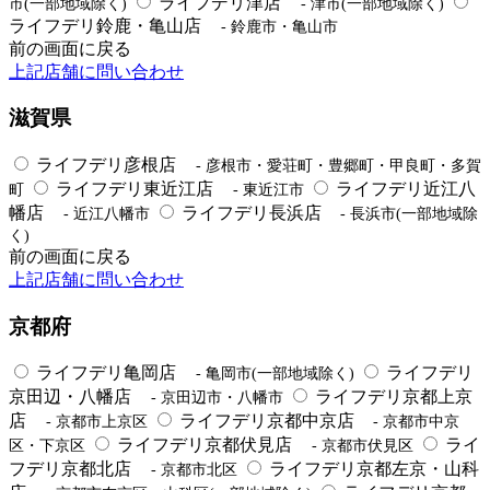
ライフデリ津店
市(一部地域除く)
- 津市(一部地域除く)
ライフデリ鈴鹿・亀山店
- 鈴鹿市・亀山市
前の画面に戻る
上記店舗に問い合わせ
滋賀県
ライフデリ彦根店
- 彦根市・愛荘町・豊郷町・甲良町・多賀
ライフデリ東近江店
ライフデリ近江八
町
- 東近江市
幡店
ライフデリ長浜店
- 近江八幡市
- 長浜市(一部地域除
く)
前の画面に戻る
上記店舗に問い合わせ
京都府
ライフデリ亀岡店
ライフデリ
- 亀岡市(一部地域除く)
京田辺・八幡店
ライフデリ京都上京
- 京田辺市・八幡市
店
ライフデリ京都中京店
- 京都市上京区
- 京都市中京
ライフデリ京都伏見店
ライ
区・下京区
- 京都市伏見区
フデリ京都北店
ライフデリ京都左京・山科
- 京都市北区