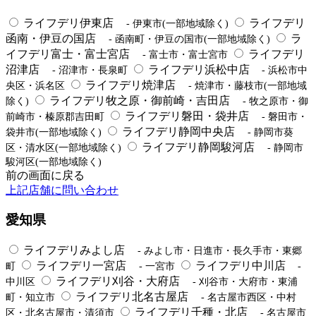
ライフデリ伊東店
ライフデリ
- 伊東市(一部地域除く)
函南・伊豆の国店
ラ
- 函南町・伊豆の国市(一部地域除く)
イフデリ富士・富士宮店
ライフデリ
- 富士市・富士宮市
沼津店
ライフデリ浜松中店
- 沼津市・長泉町
- 浜松市中
ライフデリ焼津店
央区・浜名区
- 焼津市・藤枝市(一部地域
ライフデリ牧之原・御前崎・吉田店
除く)
- 牧之原市・御
ライフデリ磐田・袋井店
前崎市・榛原郡吉田町
- 磐田市・
ライフデリ静岡中央店
袋井市(一部地域除く)
- 静岡市葵
ライフデリ静岡駿河店
区・清水区(一部地域除く)
- 静岡市
駿河区(一部地域除く)
前の画面に戻る
上記店舗に問い合わせ
愛知県
ライフデリみよし店
- みよし市・日進市・長久手市・東郷
ライフデリ一宮店
ライフデリ中川店
町
- 一宮市
-
ライフデリ刈谷・大府店
中川区
- 刈谷市・大府市・東浦
ライフデリ北名古屋店
町・知立市
- 名古屋市西区・中村
ライフデリ千種・北店
区・北名古屋市・清須市
- 名古屋市