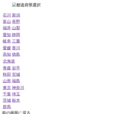
石川
新潟
富山
長野
福井
山梨
愛知
静岡
岐阜
三重
愛媛
香川
高知
徳島
北海道
青森
岩手
秋田
宮城
山形
福島
東京
神奈川
千葉
埼玉
茨城
栃木
群馬
前の画面に戻る