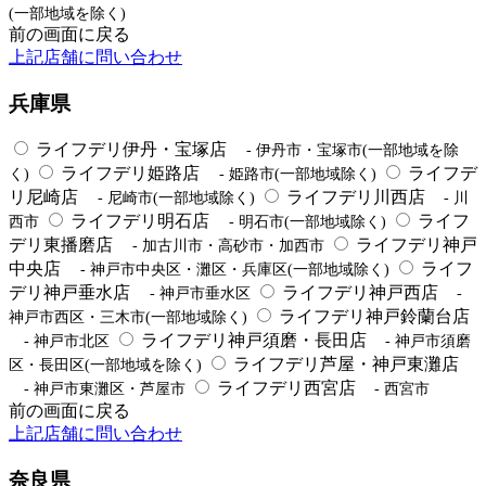
(一部地域を除く)
前の画面に戻る
上記店舗に問い合わせ
兵庫県
ライフデリ伊丹・宝塚店
- 伊丹市・宝塚市(一部地域を除
ライフデリ姫路店
ライフデ
く)
- 姫路市(一部地域除く)
リ尼崎店
ライフデリ川西店
- 尼崎市(一部地域除く)
- 川
ライフデリ明石店
ライフ
西市
- 明石市(一部地域除く)
デリ東播磨店
ライフデリ神戸
- 加古川市・高砂市・加西市
中央店
ライフ
- 神戸市中央区・灘区・兵庫区(一部地域除く)
デリ神戸垂水店
ライフデリ神戸西店
- 神戸市垂水区
-
ライフデリ神戸鈴蘭台店
神戸市西区・三木市(一部地域除く)
ライフデリ神戸須磨・長田店
- 神戸市北区
- 神戸市須磨
ライフデリ芦屋・神戸東灘店
区・長田区(一部地域を除く)
ライフデリ西宮店
- 神戸市東灘区・芦屋市
- 西宮市
前の画面に戻る
上記店舗に問い合わせ
奈良県