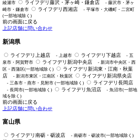
ライフデリ藤沢・茅ヶ崎・鎌倉店
綾瀬市
- 藤沢市・茅ヶ
ライフデリ西湘店
崎市・鎌倉市
- 平塚市・大磯町・二宮町
(一部地域除く)
前の画面に戻る
上記店舗に問い合わせ
新潟県
ライフデリ上越店
ライフデリ下越店
- 上越市
- 五
ライフデリ新潟中央店
泉市・阿賀野市
- 新潟市中央区・西
ライフデリ新潟東・江南・秋葉
区・西蒲区(一部地域除く)
店
ライフデリ新潟県央店
- 新潟市東区・江南区・秋葉区
ライフデリ長岡店
- 三条市・燕市・見附市 (一部地域除く)
ライフデリ魚沼店
- 長岡市(一部地域除く)
- 魚沼市(一部地
域を除く)
前の画面に戻る
上記店舗に問い合わせ
富山県
ライフデリ南砺・砺波店
- 南砺市・砺波市(一部地域除く)