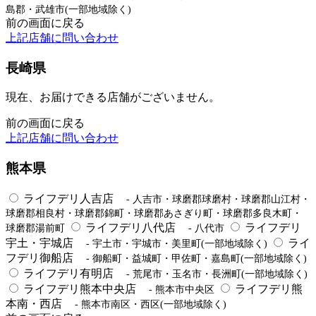
島郡・武雄市(一部地域除く)
前の画面に戻る
上記店舗に問い合わせ
長崎県
現在、お届けできる店舗がございません。
前の画面に戻る
上記店舗に問い合わせ
熊本県
ライフデリ人吉店
- 人吉市・球磨郡球磨村・球磨郡山江村・
球磨郡相良村・球磨郡錦町・球磨郡あさぎり町・球磨郡多良木町・
ライフデリ八代店
ライフデリ
球磨郡湯前町
- 八代市
宇土・宇城店
ライ
- 宇土市・宇城市・美里町(一部地域除く)
フデリ御船店
- 御船町・益城町・甲佐町・嘉島町(一部地域除く)
ライフデリ有明店
- 荒尾市・玉名市・長洲町(一部地域除く)
ライフデリ熊本中央店
ライフデリ熊
- 熊本市中央区
本南・西店
- 熊本市南区・西区(一部地域除く)