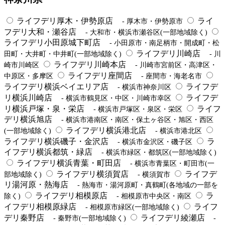
ライフデリ厚木・伊勢原店
ライ
- 厚木市・伊勢原市
フデリ大和・瀬谷店
- 大和市・横浜市瀬谷区(一部地域除く)
ライフデリ小田原城下町店
- 小田原市・南足柄市・開成町・松
ライフデリ川崎店
田町・大井町・中井町(一部地域除く)
- 川
ライフデリ川崎本店
崎市川崎区
- 川崎市宮前区・高津区・
ライフデリ座間店
中原区・多摩区
- 座間市・海老名市
ライフデリ横浜ベイエリア店
ライフデ
- 横浜市神奈川区
リ横浜川崎店
ライフデ
- 横浜市鶴見区・中区・川崎市幸区
リ横浜戸塚・泉・栄店
ライフ
- 横浜市戸塚区・泉区・栄区
デリ横浜旭店
- 横浜市港南区・南区・保土ヶ谷区・旭区・西区
ライフデリ横浜港北店
(一部地域除く)
- 横浜市港北区
ライフデリ横浜磯子・金沢店
ラ
- 横浜市金沢区・磯子区
イフデリ横浜都筑・緑店
- 横浜市緑区・都筑区(一部地域除く)
ライフデリ横浜青葉・町田店
- 横浜市青葉区・町田市(一
ライフデリ横須賀店
ライフデ
部地域除く)
- 横須賀市
リ湯河原・熱海店
- 熱海市・湯河原町・真鶴町(各地域の一部を
ライフデリ相模原店
ラ
除く)
- 相模原市中央区・南区
イフデリ相模原緑店
ライフ
- 相模原市緑区(一部地域除く)
デリ秦野店
ライフデリ綾瀬店
- 秦野市(一部地域除く)
-