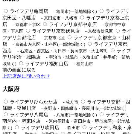
ライフデリ亀岡店
ライフデリ
- 亀岡市(一部地域除く)
京田辺・八幡店
ライフデリ京都上京
- 京田辺市・八幡市
店
ライフデリ京都中京店
- 京都市上京区
- 京都市中京
ライフデリ京都伏見店
ライ
区・下京区
- 京都市伏見区
フデリ京都北店
ライフデリ京都左京・山科
- 京都市北区
店
ライフデリ京都
- 京都市左京区・山科区(一部地域除く)
西店
ライフ
- 右京区・西京区・向日市・長岡京市・大山崎町
デリ宇治・城陽店
- 宇治市・城陽市・久御山町・井手町(一部地
ライフデリ福知山店
域除く)
- 福知山市
前の画面に戻る
上記店舗に問い合わせ
大阪府
ライフデリひらかた店
ライフデリ交野・四
- 枚方市
條畷・寝屋川店
- 交野市・四條畷市・寝屋川市(一部地域除く)
ライフデリ八尾店
ライフデリ
- 八尾市(一部地域除く)
南河内・堺東区店
- 河内長野市・富田林市・堺市東区(一部地域
ライフデリ吹田店
ライフデリ和泉・岸
除く)
- 吹田市