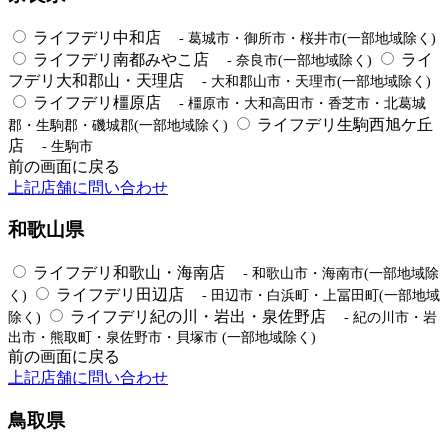
ライフデリ中和店
- 葛城市・御所市・桜井市(一部地域除く)
ライフデリ南都みやこ店
ライ
- 奈良市(一部地域除く)
フデリ大和郡山・天理店
- 大和郡山市・天理市(一部地域除く)
ライフデリ橿原店
- 橿原市・大和高田市・香芝市・北葛城
ライフデリ生駒西旭ケ丘
郡・生駒郡・磯城郡(一部地域除く)
店
- 生駒市
前の画面に戻る
上記店舗に問い合わせ
和歌山県
ライフデリ和歌山・海南店
- 和歌山市・海南市(一部地域除
ライフデリ田辺店
く)
- 田辺市・白浜町・上冨田町(一部地域
ライフデリ紀の川・岩出・泉佐野店
除く)
- 紀の川市・岩
出市・熊取町・泉佐野市・貝塚市 (一部地域除く)
前の画面に戻る
上記店舗に問い合わせ
鳥取県