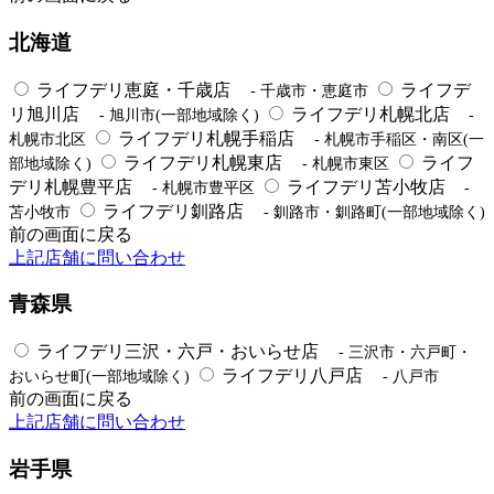
北海道
ライフデリ恵庭・千歳店
ライフデ
- 千歳市・恵庭市
リ旭川店
ライフデリ札幌北店
- 旭川市(一部地域除く)
-
ライフデリ札幌手稲店
札幌市北区
- 札幌市手稲区・南区(一
ライフデリ札幌東店
ライフ
部地域除く)
- 札幌市東区
デリ札幌豊平店
ライフデリ苫小牧店
- 札幌市豊平区
-
ライフデリ釧路店
苫小牧市
- 釧路市・釧路町(一部地域除く)
前の画面に戻る
上記店舗に問い合わせ
青森県
ライフデリ三沢・六戸・おいらせ店
- 三沢市・六戸町・
ライフデリ八戸店
おいらせ町(一部地域除く)
- 八戸市
前の画面に戻る
上記店舗に問い合わせ
岩手県