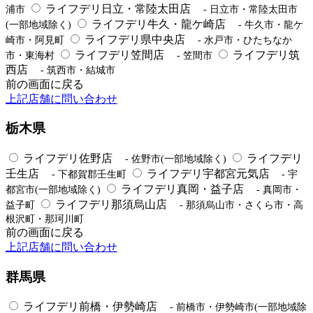
ライフデリ日立・常陸太田店
浦市
- 日立市・常陸太田市
ライフデリ牛久・龍ケ崎店
(一部地域除く)
- 牛久市・龍ケ
ライフデリ県中央店
崎市・阿見町
- 水戸市・ひたちなか
ライフデリ笠間店
ライフデリ筑
市・東海村
- 笠間市
西店
- 筑西市・結城市
前の画面に戻る
上記店舗に問い合わせ
栃木県
ライフデリ佐野店
ライフデリ
- 佐野市(一部地域除く)
壬生店
ライフデリ宇都宮元気店
- 下都賀郡壬生町
- 宇
ライフデリ真岡・益子店
都宮市(一部地域除く)
- 真岡市・
ライフデリ那須烏山店
益子町
- 那須烏山市・さくら市・高
根沢町・那珂川町
前の画面に戻る
上記店舗に問い合わせ
群馬県
ライフデリ前橋・伊勢崎店
- 前橋市・伊勢崎市(一部地域除