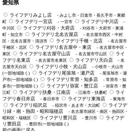
愛知県
ライフデリみよし店
- みよし市・日進市・長久手市・東郷
ライフデリ一宮店
ライフデリ中川店
町
- 一宮市
-
ライフデリ刈谷・大府店
中川区
- 刈谷市・大府市・東浦
ライフデリ北名古屋店
町・知立市
- 名古屋市西区・中村
ライフデリ千種・北店
区・北名古屋市・清須市
- 名古屋市
ライフデリ名古屋中・東店
千種区・北区
- 名古屋市中区・
ライフデリ名古屋守山店
ライ
東区
- 名古屋市守山区
フデリ名東店
ライフデリ天白店
- 名古屋市名東区
- 名
ライフデリ小牧・犬山店
古屋市天白区
- 小牧市・犬山市
ライフデリ尾張旭・瀬戸店
(一部地域除く)
- 尾張旭市・瀬
ライフデリ常滑・知多店
戸市(一部地域除く)
- 常滑市・知
ライフデリ弥富・蟹江店
多市(一部地域除く)
- 弥富市・蟹
ライフデリ扶桑・江南店
ライ
江町
- 江南市・扶桑町
フデリ春日井店
ライフデリ東海店
- 春日井市
- 東海市
ライフデリ稲沢店
ライフデ
- 稲沢市・あま市・大治町
リ緑・南・熱田・昭和瑞穂店
- 名古屋市緑区・南区・熱田区・
ライフデリ豊川店
ライフデ
昭和区・瑞穂区
- 豊川市
リ豊田店
- 豊田市(一部地域除く)
前の画面に戻る