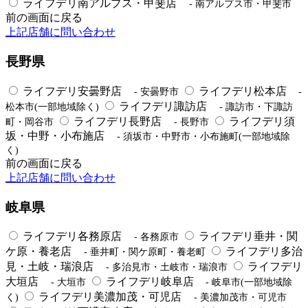
ライフデリ南アルプス・甲斐店
- 南アルプス市・甲斐市
前の画面に戻る
上記店舗に問い合わせ
長野県
ライフデリ安曇野店
ライフデリ松本店
- 安曇野市
-
ライフデリ諏訪店
松本市(一部地域除く)
- 諏訪市・下諏訪
ライフデリ長野店
ライフデリ須
町・岡谷市
- 長野市
坂・中野・小布施店
- 須坂市・中野市・小布施町(一部地域除
く)
前の画面に戻る
上記店舗に問い合わせ
岐阜県
ライフデリ各務原店
ライフデリ垂井・関
- 各務原市
ケ原・養老店
ライフデリ多治
- 垂井町・関ケ原町・養老町
見・土岐・瑞浪店
ライフデリ
- 多治見市・土岐市・瑞浪市
大垣店
ライフデリ岐阜店
- 大垣市
- 岐阜市(一部地域除
ライフデリ美濃加茂・可児店
く)
- 美濃加茂市・可児市