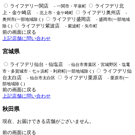
ライフデリ一関店
ライフデリ北
- 一関市・平泉町
上・金ケ崎店
ライフデリ奥州店
- 北上市・金ケ崎町
-
ライフデリ盛岡店
奥州市(一部地域除く)
- 盛岡市(一部地域
ライフデリ紫波店
除く)
- 紫波町・矢巾町
前の画面に戻る
上記店舗に問い合わせ
宮城県
ライフデリ仙台・仙塩店
- 仙台市青葉区・宮城野区・塩竃
ライフデリ仙
市・多賀城市・七ヶ浜町・利府町(一部地域除く)
台太白店
ライフデリ栗原店
- 仙台市太白区
- 栗原市(一
部地域除く)
前の画面に戻る
上記店舗に問い合わせ
秋田県
現在、お届けできる店舗がございません。
前の画面に戻る