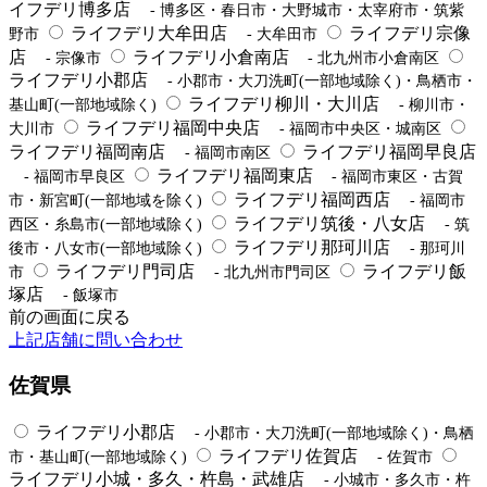
イフデリ博多店
- 博多区・春日市・大野城市・太宰府市・筑紫
ライフデリ大牟田店
ライフデリ宗像
野市
- 大牟田市
店
ライフデリ小倉南店
- 宗像市
- 北九州市小倉南区
ライフデリ小郡店
- 小郡市・大刀洗町(一部地域除く)・鳥栖市・
ライフデリ柳川・大川店
基山町(一部地域除く)
- 柳川市・
ライフデリ福岡中央店
大川市
- 福岡市中央区・城南区
ライフデリ福岡南店
ライフデリ福岡早良店
- 福岡市南区
ライフデリ福岡東店
- 福岡市早良区
- 福岡市東区・古賀
ライフデリ福岡西店
市・新宮町(一部地域を除く)
- 福岡市
ライフデリ筑後・八女店
西区・糸島市(一部地域除く)
- 筑
ライフデリ那珂川店
後市・八女市(一部地域除く)
- 那珂川
ライフデリ門司店
ライフデリ飯
市
- 北九州市門司区
塚店
- 飯塚市
前の画面に戻る
上記店舗に問い合わせ
佐賀県
ライフデリ小郡店
- 小郡市・大刀洗町(一部地域除く)・鳥栖
ライフデリ佐賀店
市・基山町(一部地域除く)
- 佐賀市
ライフデリ小城・多久・杵島・武雄店
- 小城市・多久市・杵