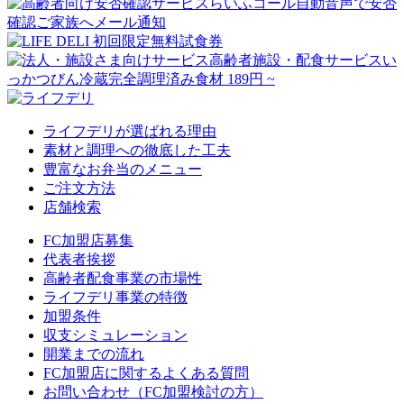
ライフデリが選ばれる理由
素材と調理への徹底した工夫
豊富なお弁当のメニュー
ご注文方法
店舗検索
FC加盟店募集
代表者挨拶
高齢者配食事業の市場性
ライフデリ事業の特徴
加盟条件
収支シミュレーション
開業までの流れ
FC加盟店に関するよくある質問
お問い合わせ（FC加盟検討の方）