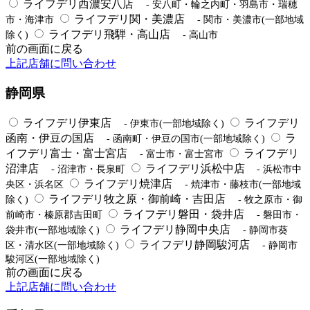
ライフデリ西濃安八店
- 安八町・輪之内町・羽島市・瑞穂
ライフデリ関・美濃店
市・海津市
- 関市・美濃市(一部地域
ライフデリ飛騨・高山店
除く)
- 高山市
前の画面に戻る
上記店舗に問い合わせ
静岡県
ライフデリ伊東店
ライフデリ
- 伊東市(一部地域除く)
函南・伊豆の国店
ラ
- 函南町・伊豆の国市(一部地域除く)
イフデリ富士・富士宮店
ライフデリ
- 富士市・富士宮市
沼津店
ライフデリ浜松中店
- 沼津市・長泉町
- 浜松市中
ライフデリ焼津店
央区・浜名区
- 焼津市・藤枝市(一部地域
ライフデリ牧之原・御前崎・吉田店
除く)
- 牧之原市・御
ライフデリ磐田・袋井店
前崎市・榛原郡吉田町
- 磐田市・
ライフデリ静岡中央店
袋井市(一部地域除く)
- 静岡市葵
ライフデリ静岡駿河店
区・清水区(一部地域除く)
- 静岡市
駿河区(一部地域除く)
前の画面に戻る
上記店舗に問い合わせ