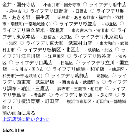
金井・国分寺店
ライフデリ府中店
- 小金井市・国分寺市
ライフデリ日野店
ライフデリ昭
- 府中市
- 日野市
島・あきる野・福生店
- 昭島市・あきる野市・福生市・羽村
ライフデリ杉並店
市・瑞穂町(一部地域除く)
- 杉並区
ライフデリ東久留米・清瀬店
ライ
- 東久留米市・清瀬市
フデリ東京本店
ライフデリ東京港店
- 新宿区・文京区
ライフデリ東大和・武蔵村山店
- 港区
- 東大和市・武蔵
ライフデリ板橋区・北区店
ラ
村山市
- 板橋区・北区
イフデリ江戸川店
ライフデリ渋谷店
- 江戸川区
- 渋谷
ライフデリ目黒店
ライフデリ立川・国立
区
- 目黒区
店
ライフデリ練馬・和光店
- 立川市・国立市
- 練馬区・
ライフデリ葛飾店
ライ
和光市(一部地域除く)
- 葛飾区
フデリ西東京・武蔵野店
ライフデ
- 西東京市・武蔵野市
リ調布・狛江・三鷹店
ライフ
- 調布市・三鷹市・狛江市
デリ豊島店
ライフデリ足立店
ラ
- 豊島区
- 足立区
イフデリ横浜青葉・町田店
- 横浜市青葉区・町田市(一部地域
除く)
前の画面に戻る
上記店舗に問い合わせ
神奈川県