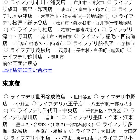
ライフデリ市川・浦安店
ライフデ
- 市川市・浦安市
リ成田・富里・印西店
ライフ
- 成田市・富里市・印西市
デリ木更津店
ライフ
- 木更津市・袖ヶ浦市(一部地域除く)
デリ松戸・鎌ヶ谷店
- 松戸市・鎌ヶ谷市・白井市(一部地域除
ライフデリ柏店
ライフデリ
く)
- 柏市(一部地域除く)
流山・野田店
ライフデリ稲毛・四街道
- 流山市・野田市
店
ライフデリ船橋店
- 千葉市稲毛区・四街道市
- 船橋市
ライフデリ茂原店
- 茂原市・長生村・白子町・睦沢町
ライフデリ鴨川店
- 鴨川市
前の画面に戻る
上記店舗に問い合わせ
東京都
ライフデリ世田谷成城店
ライフデリ中野
- 世田谷区
店
ライフデリ八王子店
- 中野区
- 八王子市(一部地域除
ライフデリ千代田・中央店
ラ
く)
- 千代田区・中央区
イフデリ品川店
ライフデリ墨田・台東・江東
- 品川区
店
ライフデリ多
- 墨田区・台東区・江東区(一部地域除く)
摩・稲城店
ライフデリ大田店
- 多摩市・稲城市
- 大田区
ライフデリ小平店
ライフデリ小
- 小平市・東村山市