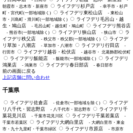
ライフデリ杉戸店
朝霞市・志木市・新座市
- 幸手市・杉戸
ライフデリ東松山店
町・宮代町(一部地域除く)
- 東松山
ライフデリ毛呂山・越
市・川島町・滑川町(一部地域除く)
生・鳩山店
ライフデリ熊谷店
- 毛呂山町・越生町・鳩山町
ライフデリ狭山店
ラ
- 熊谷市(一部地域除く)
- 狭山市
イフデリ秩父店
ライフデ
- 秩父市・秩父郡(一部地域除く)
リ草加・八潮店
ライフデリ行田店
- 草加市・八潮市
-
ライフデリ越谷・松伏店
行田市
- 越谷市・ 北葛飾郡松伏町
ライフデリ飯能店
ライフデリ
- 飯能市(一部地域除く)
鴻巣店
ライフデリ春日部店
- 鴻巣市
- 春日部市
前の画面に戻る
上記店舗に問い合わせ
千葉県
ライフデリ佐倉店
ライフデ
- 佐倉市(一部地域を除く)
リ八千代・習志野店
ライフデリ千
- 八千代市・習志野市
葉花見川店
ライフデリ千葉若葉店
- 千葉市花見川区
-
ライフデリ大網白里店
千葉市若葉区
- 大網白里市・東金
ライフデリ市原店
市・九十九里町・千葉市緑区
- 市原市