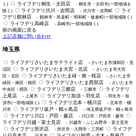
ライフデリ桐生・太田店
く)
- 桐生市・太田市(一部地域を
ライフデリ渋川・吉岡店
ライ
除く)
- 渋川市・吉岡町
フデリ館林店
- 館林市・邑楽町・明和町・板倉町(一部地域除く)
ライフデリ高崎店
- 高崎市(一部地域除く)
前の画面に戻る
上記店舗に問い合わせ
埼玉県
ライフデリさいたまサテライト店
- さいたま市浦和区・見
ライフデリさいたま大宮・北店
沼区
- さいたま市大宮
ライフデリさいたま緑・南・桜店
区・北区
- さいたま市
ライフデリさいたま西部店
緑区・南区・桜区
- さいたま市
ライフデリ三郷店
ライフデリ
中央区・西区
- 三郷市
上尾店
ライフデリ加須・羽生店
- 上尾市
- 羽生市・加
ライフデリ北本・桶川店
須市(一部地域除く)
- 北本市・桶
ライフデリ坂戸・鶴ヶ島店
川市
- 埼玉県坂戸市・鶴ヶ島市
ライフデリ川口・戸田・蕨店
- 川口市・戸田市・蕨市
ライフデリ川越・富士見店
- 川越市・ふじみ野市・富士見市
ライフデリ所沢店
ライフデ
- 所沢市・入間市・三芳町
リ日高本店
ライフデリ朝霞・志木・新座店
- 日高市
-