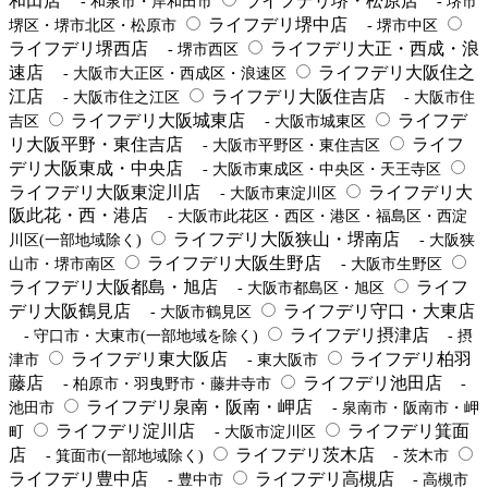
和田店
ライフデリ堺・松原店
- 和泉市・岸和田市
- 堺市
ライフデリ堺中店
堺区・堺市北区・松原市
- 堺市中区
ライフデリ堺西店
ライフデリ大正・西成・浪
- 堺市西区
速店
ライフデリ大阪住之
- 大阪市大正区・西成区・浪速区
江店
ライフデリ大阪住吉店
- 大阪市住之江区
- 大阪市住
ライフデリ大阪城東店
ライフデ
吉区
- 大阪市城東区
リ大阪平野・東住吉店
ライフ
- 大阪市平野区・東住吉区
デリ大阪東成・中央店
- 大阪市東成区・中央区・天王寺区
ライフデリ大阪東淀川店
ライフデリ大
- 大阪市東淀川区
阪此花・西・港店
- 大阪市此花区・西区・港区・福島区・西淀
ライフデリ大阪狭山・堺南店
川区(一部地域除く)
- 大阪狭
ライフデリ大阪生野店
山市・堺市南区
- 大阪市生野区
ライフデリ大阪都島・旭店
ライフ
- 大阪市都島区・旭区
デリ大阪鶴見店
ライフデリ守口・大東店
- 大阪市鶴見区
ライフデリ摂津店
- 守口市・大東市(一部地域を除く)
- 摂
ライフデリ東大阪店
ライフデリ柏羽
津市
- 東大阪市
藤店
ライフデリ池田店
- 柏原市・羽曳野市・藤井寺市
-
ライフデリ泉南・阪南・岬店
池田市
- 泉南市・阪南市・岬
ライフデリ淀川店
ライフデリ箕面
町
- 大阪市淀川区
店
ライフデリ茨木店
- 箕面市(一部地域除く)
- 茨木市
ライフデリ豊中店
ライフデリ高槻店
- 豊中市
- 高槻市